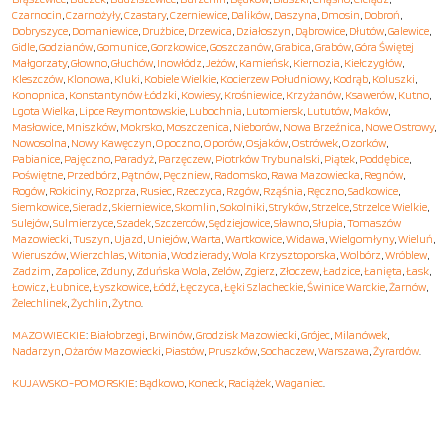
Czarnocin
,
Czarnożyły
,
Czastary
,
Czerniewice
,
Dalików
,
Daszyna
,
Dmosin
,
Dobroń
,
Dobryszyce
,
Domaniewice
,
Drużbice
,
Drzewica
,
Działoszyn
,
Dąbrowice
,
Dłutów
,
Galewice
,
Gidle
,
Godzianów
,
Gomunice
,
Gorzkowice
,
Goszczanów
,
Grabica
,
Grabów
,
Góra Świętej
Małgorzaty
,
Głowno
,
Głuchów
,
Inowłódz
,
Jeżów
,
Kamieńsk
,
Kiernozia
,
Kiełczygłów
,
Kleszczów
,
Klonowa
,
Kluki
,
Kobiele Wielkie
,
Kocierzew Południowy
,
Kodrąb
,
Koluszki
,
Konopnica
,
Konstantynów Łódzki
,
Kowiesy
,
Krośniewice
,
Krzyżanów
,
Ksawerów
,
Kutno
,
Lgota Wielka
,
Lipce Reymontowskie
,
Lubochnia
,
Lutomiersk
,
Lututów
,
Maków
,
Masłowice
,
Mniszków
,
Mokrsko
,
Moszczenica
,
Nieborów
,
Nowa Brzeźnica
,
Nowe Ostrowy
,
Nowosolna
,
Nowy Kawęczyn
,
Opoczno
,
Oporów
,
Osjaków
,
Ostrówek
,
Ozorków
,
Pabianice
,
Pajęczno
,
Paradyż
,
Parzęczew
,
Piotrków Trybunalski
,
Piątek
,
Poddębice
,
Poświętne
,
Przedbórz
,
Pątnów
,
Pęczniew
,
Radomsko
,
Rawa Mazowiecka
,
Regnów
,
Rogów
,
Rokiciny
,
Rozprza
,
Rusiec
,
Rzeczyca
,
Rzgów
,
Rząśnia
,
Ręczno
,
Sadkowice
,
Siemkowice
,
Sieradz
,
Skierniewice
,
Skomlin
,
Sokolniki
,
Stryków
,
Strzelce
,
Strzelce Wielkie
,
Sulejów
,
Sulmierzyce
,
Szadek
,
Szczerców
,
Sędziejowice
,
Sławno
,
Słupia
,
Tomaszów
Mazowiecki
,
Tuszyn
,
Ujazd
,
Uniejów
,
Warta
,
Wartkowice
,
Widawa
,
Wielgomłyny
,
Wieluń
,
Wieruszów
,
Wierzchlas
,
Witonia
,
Wodzierady
,
Wola Krzysztoporska
,
Wolbórz
,
Wróblew
,
Zadzim
,
Zapolice
,
Zduny
,
Zduńska Wola
,
Zelów
,
Zgierz
,
Złoczew
,
Ładzice
,
Łanięta
,
Łask
,
Łowicz
,
Łubnice
,
Łyszkowice
,
Łódź
,
Łęczyca
,
Łęki Szlacheckie
,
Świnice Warckie
,
Żarnów
,
Żelechlinek
,
Żychlin
,
Żytno
.
MAZOWIECKIE
:
Białobrzegi
,
Brwinów
,
Grodzisk Mazowiecki
,
Grójec
,
Milanówek
,
Nadarzyn
,
Ożarów Mazowiecki
,
Piastów
,
Pruszków
,
Sochaczew
,
Warszawa
,
Żyrardów
.
KUJAWSKO-POMORSKIE
:
Bądkowo
,
Koneck
,
Raciążek
,
Waganiec
.