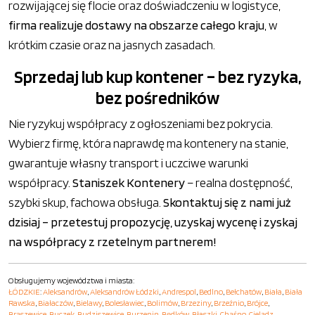
rozwijającej się flocie oraz doświadczeniu w logistyce,
firma realizuje dostawy na obszarze całego kraju
, w
krótkim czasie oraz na jasnych zasadach.
Sprzedaj lub kup kontener – bez ryzyka,
bez pośredników
Nie ryzykuj współpracy z ogłoszeniami bez pokrycia.
Wybierz firmę, która naprawdę ma kontenery na stanie,
gwarantuje własny transport i uczciwe warunki
współpracy.
Staniszek Kontenery
– realna dostępność,
szybki skup, fachowa obsługa.
Skontaktuj się z nami już
dzisiaj – przetestuj propozycję, uzyskaj wycenę i zyskaj
na współpracy z rzetelnym partnerem!
Obsługujemy województwa i miasta:
ŁÓDZKIE
:
Aleksandrów
,
Aleksandrów Łódzki
,
Andrespol
,
Bedlno
,
Bełchatów
,
Biała
,
Biała
Rawska
,
Białaczów
,
Bielawy
,
Bolesławiec
,
Bolimów
,
Brzeziny
,
Brzeźnio
,
Brójce
,
Brąszewice
,
Buczek
,
Budziszewice
,
Burzenin
,
Będków
,
Błaszki
,
Chąśno
,
Cielądz
,