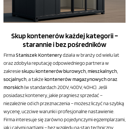
Skup kontenerów każdej kategorii –
starannie i bez pośredników
Firma
Staniszek Kontenery
działa w branży od wielu lat
oraz zdobyła reputację odpowiedniego partnera w
zakresie
skupu kontenerów biurowych, mieszkalnych,
socjalnych
, a także
kontenerów magazynowych oraz
morskich
(w standardach 20DV, 40DV, 40HC). Jeśli
posiadasz kontenery, jakie pragniesz sprzedać –
niezależnie od ich przeznaczenia – możesz liczyć na szybką
wycenę, uczciwe warunki i profesjonalne nastawienie.
Firma interesuje się zarówno pojedynczymi egzemplarzami,
jak i całymi partiami – bez względu na stan techniczny.