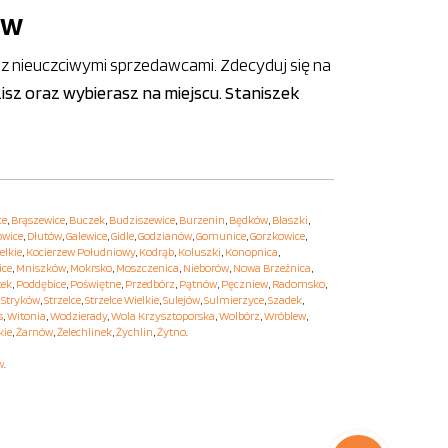
ów
z nieuczciwymi sprzedawcami. Zdecyduj się na
zisz oraz wybierasz na miejscu. Staniszek
ce
,
Brąszewice
,
Buczek
,
Budziszewice
,
Burzenin
,
Będków
,
Błaszki
,
owice
,
Dłutów
,
Galewice
,
Gidle
,
Godzianów
,
Gomunice
,
Gorzkowice
,
elkie
,
Kocierzew Południowy
,
Kodrąb
,
Koluszki
,
Konopnica
,
ice
,
Mniszków
,
Mokrsko
,
Moszczenica
,
Nieborów
,
Nowa Brzeźnica
,
tek
,
Poddębice
,
Poświętne
,
Przedbórz
,
Pątnów
,
Pęczniew
,
Radomsko
,
,
Stryków
,
Strzelce
,
Strzelce Wielkie
,
Sulejów
,
Sulmierzyce
,
Szadek
,
s
,
Witonia
,
Wodzierady
,
Wola Krzysztoporska
,
Wolbórz
,
Wróblew
,
kie
,
Żarnów
,
Żelechlinek
,
Żychlin
,
Żytno
.
w
.