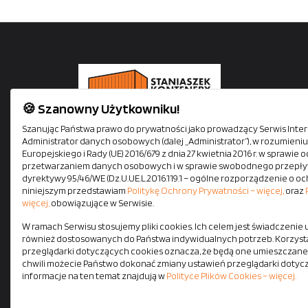
🍪 Szanowny Użytkowniku!
Staniaszek Kontenery oferuje kontenery mieszkalne,
Szanując Państwa prawo do prywatności jako prowadzący Serwis Intern
Administrator danych osobowych (dalej „Administrator”), w rozumien
biurowe, socjalne i magazynowe. Siedziba firmy mieś
Europejskiego i Rady (UE) 2016/679 z dnia 27 kwietnia 2016 r. w sprawi
się tuż przy autostradzie A1. Zapewniamy szybki i
przetwarzaniem danych osobowych i w sprawie swobodnego przepływ
bezpieczny transport na terenie całej Polski własnym
dyrektywy 95/46/WE (Dz.U.UE.L.2016.119.1 – ogólne rozporządzenie o oc
niniejszym przedstawiam
Politykę Ochrony Prywatności – więcej,
oraz
pojazdami z HDS-em. Wszystkie kontenery dostępne
więcej,
obowiązujące w Serwisie.
od ręki.
W ramach Serwisu stosujemy pliki cookies. Ich celem jest świadczenie
również dostosowanych do Państwa indywidualnych potrzeb. Korzysta
przeglądarki dotyczących cookies oznacza, że będą one umieszczane
chwili możecie Państwo dokonać zmiany ustawień przeglądarki dotyc
informacje na ten temat znajdują w
Polityce Plików Cookies – więcej.
Re