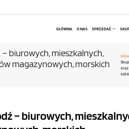
GŁÓWNA
O NAS
SPRZEDAŻ
SKU
– biurowych, mieszkalnych,
Głó
erów magazynowych, morskich
Skup
oraz
40H
ź – biurowych, mieszkalnyc