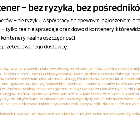
tener – bez ryzyka, bez pośrednik
erów – nie ryzykuj współpracy z niepewnymi ogłoszeniami ora
e – tylko realnie sprzedaje oraz dowozi kontenery, które wid
 kontenery, realna oszczędność!
ierz przetestowanego dostawcę.
hatów
,
Biała
,
Biała Rawska
,
Białaczów
,
Bielawy
,
Bolesławiec
,
Bolimów
,
Brzeziny
,
Brzeźnio
,
Brój
w
,
Daszyna
,
Dmosin
,
Dobroń
,
Dobryszyce
,
Domaniewice
,
Drużbice
,
Drzewica
,
Działoszyn
,
Dąbr
hów
,
Inowłódz
,
Jeżów
,
Kamieńsk
,
Kiernozia
,
Kiełczygłów
,
Kleszczów
,
Klonowa
,
Kluki
,
Kobiele Wi
Kutno
,
Lgota Wielka
,
Lipce Reymontowskie
,
Lubochnia
,
Lutomiersk
,
Lututów
,
Maków
,
Masłow
ków
,
Ostrówek
,
Ozorków
,
Pabianice
,
Pajęczno
,
Paradyż
,
Parzęczew
,
Piotrków Trybunalski
,
Pią
yca
,
Rzgów
,
Rząśnia
,
Ręczno
,
Sadkowice
,
Siemkowice
,
Sieradz
,
Skierniewice
,
Skomlin
,
Sokolniki
yn
,
Ujazd
,
Uniejów
,
Warta
,
Wartkowice
,
Widawa
,
Wielgomłyny
,
Wieluń
,
Wieruszów
,
Wierzchla
ice
,
Łanięta
,
Łask
,
Łowicz
,
Łubnice
,
Łyszkowice
,
Łódź
,
Łęczyca
,
Łęki Szlacheckie
,
Świnice Warc
lanówek
,
Nadarzyn
,
Ożarów Mazowiecki
,
Piastów
,
Pruszków
,
Sochaczew
,
Warszawa
,
Żyrardó