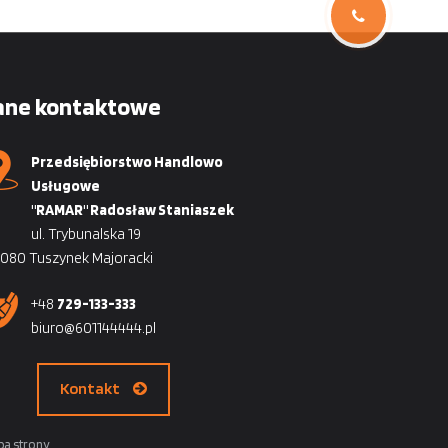
ane kontaktowe
Przedsiębiorstwo Handlowo
Usługowe
"RAMAR" Radosław Staniaszek
ul. Trybunalska 19
080 Tuszynek Majoracki
+48
729-133-333
biuro@601144444.pl
Kontakt
a strony