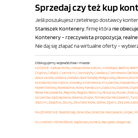
Sprzedaj czy też kup kon
Jeśli poszukujesz rzetelnego dostawcy konten
Staniszek Kontenery
, firmę która
nie obiecuj
Kontenery – rzeczywista propozycja, realne
Nie daj się złapać na wirtualne oferty – wyb
Obsługujemy województwa i miasta:
ŁÓDZKIE
:
Aleksandrów
,
Aleksandrów Łódzki
,
Andrespol
,
Bedlno
,
Bełc
Chąśno
,
Cielądz
,
Czarnocin
,
Czarnożyły
,
Czastary
,
Czerniewice
,
Dalikó
Goszczanów
,
Grabica
,
Grabów
,
Góra Świętej Małgorzaty
,
Głowno
,
Głuc
Konstantynów Łódzki
,
Kowiesy
,
Krośniewice
,
Krzyżanów
,
Ksawerów
,
Nowe Ostrowy
,
Nowosolna
,
Nowy Kawęczyn
,
Opoczno
,
Oporów
,
Osja
Rawa Mazowiecka
,
Regnów
,
Rogów
,
Rokiciny
,
Rozprza
,
Rusiec
,
Rzecz
Szczerców
,
Sędziejowice
,
Sławno
,
Słupia
,
Tomaszów Mazowiecki
,
Tusz
Zadzim
,
Zapolice
,
Zduny
,
Zduńska Wola
,
Zelów
,
Zgierz
,
Złoczew
,
Ładz
MAZOWIECKIE
:
Białobrzegi
,
Brwinów
,
Grodzisk Mazowiecki
,
Grójec
,
Mi
KUJAWSKO-POMORSKIE
:
Bądkowo
,
Koneck
,
Raciążek
,
Waganiec
.