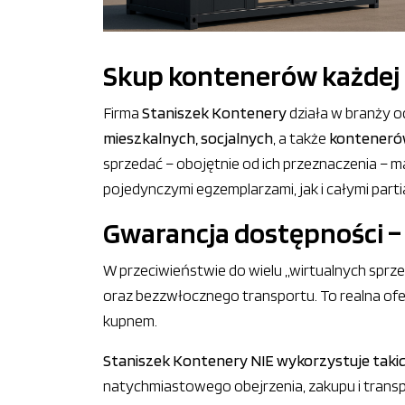
Skup kontenerów każdej k
Firma
Staniszek Kontenery
działa w branży o
mieszkalnych, socjalnych
, a także
konteneró
sprzedać – obojętnie od ich przeznaczenia – m
pojedynczymi egzemplarzami, jak i całymi parti
Gwarancja dostępności –
W przeciwieństwie do wielu „wirtualnych spr
oraz bezzwłocznego transportu. To realna oferta
kupnem.
Staniszek Kontenery NIE wykorzystuje taki
natychmiastowego obejrzenia, zakupu i trans