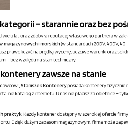
ategorii – starannie oraz bez po
d wielu lat oraz zdobyła reputację właściwego partnera w zak
w magazynowych i morskich
(w standardach 20DV, 40DV, 40HC)
asz prawo liczyć na prędką wycenę, uczciwe warunki oraz solid
ami – bez względu na stan techniczny.
 kontenery zawsze na stanie
zedawców”,
Staniszek Kontenery
posiada kontenery fizycznie 
, nie katalog z internetu. U nas nie płacisz za obietnice – tylk
ch praktyk.
Każdy kontener dostępny w szerokiej ofercie firmy
portu. Dzięki dużym zapasom magazynowym, firma może zapewn