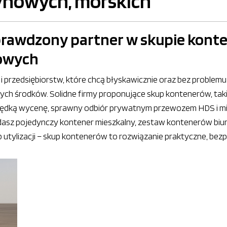
nowych, morskich
prawdzony partner w skupie kont
nowych
i przedsiębiorstw, które chcą błyskawicznie oraz bez proble
ch środków. Solidne firmy proponujące skup kontenerów, taki
 prędką wycenę, sprawny odbiór prywatnym przewozem HDS i min
adasz pojedynczy kontener mieszkalny, zestaw kontenerów biur
utylizacji – skup kontenerów to rozwiązanie praktyczne, bez