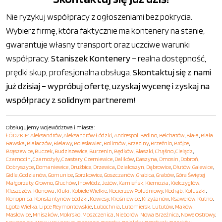
Nie ryzykuj współpracy z ogłoszeniami bez pokrycia.
Wybierz firmę, która faktycznie ma kontenery na stanie,
gwarantuje własny transport oraz uczciwe warunki
współpracy.
Staniszek Kontenery
– realna dostępność,
prędki skup, profesjonalna obsługa.
Skontaktuj się z nami
już dzisiaj – wypróbuj ofertę, uzyskaj wycenę i zyskaj na
współpracy z solidnym partnerem!
Obsługujemy województwa i miasta:
ŁÓDZKIE
:
Aleksandrów
,
Aleksandrów Łódzki
,
Andrespol
,
Bedlno
,
Bełchatów
,
Biała
,
Biała
Rawska
,
Białaczów
,
Bielawy
,
Bolesławiec
,
Bolimów
,
Brzeziny
,
Brzeźnio
,
Brójce
,
Brąszewice
,
Buczek
,
Budziszewice
,
Burzenin
,
Będków
,
Błaszki
,
Chąśno
,
Cielądz
,
Czarnocin
,
Czarnożyły
,
Czastary
,
Czerniewice
,
Dalików
,
Daszyna
,
Dmosin
,
Dobroń
,
Dobryszyce
,
Domaniewice
,
Drużbice
,
Drzewica
,
Działoszyn
,
Dąbrowice
,
Dłutów
,
Galewice
,
Gidle
,
Godzianów
,
Gomunice
,
Gorzkowice
,
Goszczanów
,
Grabica
,
Grabów
,
Góra Świętej
Małgorzaty
,
Głowno
,
Głuchów
,
Inowłódz
,
Jeżów
,
Kamieńsk
,
Kiernozia
,
Kiełczygłów
,
Kleszczów
,
Klonowa
,
Kluki
,
Kobiele Wielkie
,
Kocierzew Południowy
,
Kodrąb
,
Koluszki
,
Konopnica
,
Konstantynów Łódzki
,
Kowiesy
,
Krośniewice
,
Krzyżanów
,
Ksawerów
,
Kutno
,
Lgota Wielka
,
Lipce Reymontowskie
,
Lubochnia
,
Lutomiersk
,
Lututów
,
Maków
,
Masłowice
,
Mniszków
,
Mokrsko
,
Moszczenica
,
Nieborów
,
Nowa Brzeźnica
,
Nowe Ostrowy
,