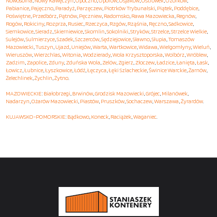
Nowosolna
,
Nowy Kawęczyn
,
Opoczno
,
Oporów
,
Osjaków
,
Ostrówek
,
Ozorków
,
Pabianice
,
Pajęczno
,
Paradyż
,
Parzęczew
,
Piotrków Trybunalski
,
Piątek
,
Poddębice
,
Poświętne
,
Przedbórz
,
Pątnów
,
Pęczniew
,
Radomsko
,
Rawa Mazowiecka
,
Regnów
,
Rogów
,
Rokiciny
,
Rozprza
,
Rusiec
,
Rzeczyca
,
Rzgów
,
Rząśnia
,
Ręczno
,
Sadkowice
,
Siemkowice
,
Sieradz
,
Skierniewice
,
Skomlin
,
Sokolniki
,
Stryków
,
Strzelce
,
Strzelce Wielkie
,
Sulejów
,
Sulmierzyce
,
Szadek
,
Szczerców
,
Sędziejowice
,
Sławno
,
Słupia
,
Tomaszów
Mazowiecki
,
Tuszyn
,
Ujazd
,
Uniejów
,
Warta
,
Wartkowice
,
Widawa
,
Wielgomłyny
,
Wieluń
,
Wieruszów
,
Wierzchlas
,
Witonia
,
Wodzierady
,
Wola Krzysztoporska
,
Wolbórz
,
Wróblew
,
Zadzim
,
Zapolice
,
Zduny
,
Zduńska Wola
,
Zelów
,
Zgierz
,
Złoczew
,
Ładzice
,
Łanięta
,
Łask
,
Łowicz
,
Łubnice
,
Łyszkowice
,
Łódź
,
Łęczyca
,
Łęki Szlacheckie
,
Świnice Warckie
,
Żarnów
,
Żelechlinek
,
Żychlin
,
Żytno
.
MAZOWIECKIE
:
Białobrzegi
,
Brwinów
,
Grodzisk Mazowiecki
,
Grójec
,
Milanówek
,
Nadarzyn
,
Ożarów Mazowiecki
,
Piastów
,
Pruszków
,
Sochaczew
,
Warszawa
,
Żyrardów
.
KUJAWSKO-POMORSKIE
:
Bądkowo
,
Koneck
,
Raciążek
,
Waganiec
.