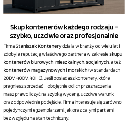
Skup kontenerów każdego rodzaju –
szybko, uczciwie oraz profesjonalnie
Firma
Staniszek Kontenery
działa w branży od wielu lat i
zdobyła reputację właściwego partnera w zakresie
skupu
kontenerów biurowych, mieszkalnych, socjalnych
, a też
kontenerów magazynowych i morskich
(w standardach
20DV, 40DV, 40HC). Jeśli posiadasz kontenery, które
pragniesz sprzedać – obojętnie od ich przeznaczenia –
masz prawo liczyć na szybką wycenę, uczciwe warunki
oraz odpowiednie podejście. Firma interesuje się zarówno
pojedynczymi egzemplarzami, jak oraz całymi partiami –
bez względu na stan techniczny.