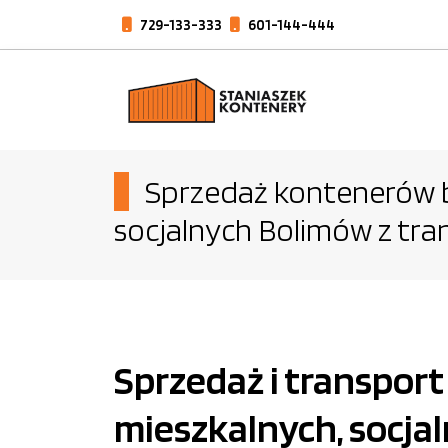
729-133-333
601-144-444
Sprzedaż kontenerów b
socjalnych Bolimów z tr
Sprzedaż i transpor
mieszkalnych, socja