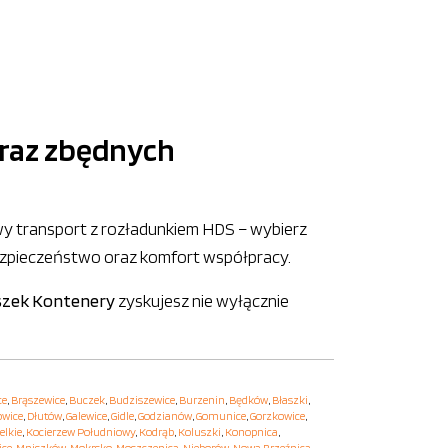
oraz zbędnych
wy transport z rozładunkiem HDS – wybierz
ezpieczeństwo oraz komfort współpracy.
szek Kontenery
zyskujesz nie wyłącznie
ce
,
Brąszewice
,
Buczek
,
Budziszewice
,
Burzenin
,
Będków
,
Błaszki
,
owice
,
Dłutów
,
Galewice
,
Gidle
,
Godzianów
,
Gomunice
,
Gorzkowice
,
elkie
,
Kocierzew Południowy
,
Kodrąb
,
Koluszki
,
Konopnica
,
ice
,
Mniszków
,
Mokrsko
,
Moszczenica
,
Nieborów
,
Nowa Brzeźnica
,