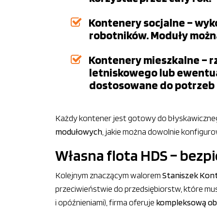
Kontenery socjalne – wyko
robotników. Moduły można
Kontenery mieszkalne – r
letniskowego lub ewentu
dostosowane do potrzeb u
Każdy kontener jest gotowy do błyskawiczneg
modułowych
, jakie można dowolnie konfiguro
Własna flota HDS – bezp
Kolejnym znaczącym walorem
Staniszek Kon
przeciwieństwie do przedsiębiorstw, które m
i opóźnieniami), firma oferuje
kompleksową ob