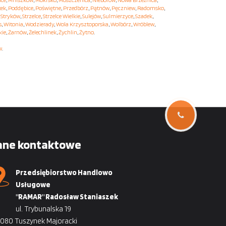
tek
,
Poddębice
,
Poświętne
,
Przedbórz
,
Pątnów
,
Pęczniew
,
Radomsko
,
,
Stryków
,
Strzelce
,
Strzelce Wielkie
,
Sulejów
,
Sulmierzyce
,
Szadek
,
s
,
Witonia
,
Wodzierady
,
Wola Krzysztoporska
,
Wolbórz
,
Wróblew
,
kie
,
Żarnów
,
Żelechlinek
,
Żychlin
,
Żytno
.
w
.
ane kontaktowe
Przedsiębiorstwo Handlowo
Usługowe
"RAMAR" Radosław Staniaszek
ul. Trybunalska 19
080 Tuszynek Majoracki