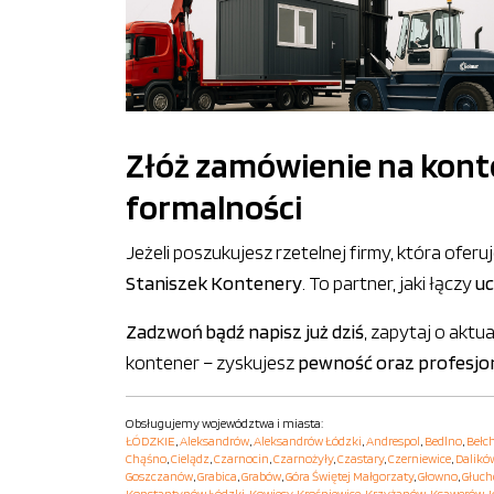
Złóż zamówienie na kont
formalności
Jeżeli poszukujesz rzetelnej firmy, która ofe
Staniszek Kontenery
. To partner, jaki łączy
uc
Zadzwoń bądź napisz już dziś
, zapytaj o aktu
kontener – zyskujesz
pewność oraz profesjo
Obsługujemy województwa i miasta:
ŁÓDZKIE
,
Aleksandrów
,
Aleksandrów Łódzki
,
Andrespol
,
Bedlno
,
Bełc
Chąśno
,
Cielądz
,
Czarnocin
,
Czarnożyły
,
Czastary
,
Czerniewice
,
Dalikó
Goszczanów
,
Grabica
,
Grabów
,
Góra Świętej Małgorzaty
,
Głowno
,
Głuc
Konstantynów Łódzki
,
Kowiesy
,
Krośniewice
,
Krzyżanów
,
Ksawerów
,