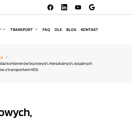
P
TRANSPORT
FAQ
OLX
BLOG
KONTAKT
na
daż kontenerów biurowych, mieszkalnych, socjalnych
ów z transportem HDS
rowych,