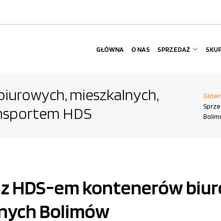
GŁÓWNA
O NAS
SPRZEDAŻ
SKU
iurowych, mieszkalnych,
Głów
Sprze
ansportem HDS
Bolim
t z HDS-em kontenerów biu
lnych Bolimów