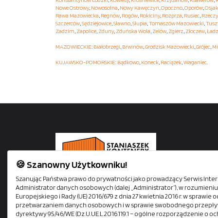
Nowe Ostrowy
,
Nowosolna
,
Nowy Kawęczyn
,
Opoczno
,
Oporów
,
Osja
Rawa Mazowiecka
,
Regnów
,
Rogów
,
Rokiciny
,
Rozprza
,
Rusiec
,
Rzecz
Szczerców
,
Sędziejowice
,
Sławno
,
Słupia
,
Tomaszów Mazowiecki
,
Tusz
Zadzim
,
Zapolice
,
Zduny
,
Zduńska Wola
,
Zelów
,
Zgierz
,
Złoczew
,
Ładz
MAZOWIECKIE
:
Białobrzegi
,
Brwinów
,
Grodzisk Mazowiecki
,
Grójec
,
Mi
KUJAWSKO-POMORSKIE
:
Bądkowo
,
Koneck
,
Raciążek
,
Waganiec
.
🍪 Szanowny Użytkowniku!
Staniaszek Kontenery oferuje kontenery mieszkalne,
Szanując Państwa prawo do prywatności jako prowadzący Serwis Intern
Administrator danych osobowych (dalej „Administrator”), w rozumien
biurowe, socjalne i magazynowe. Siedziba firmy mieś
Europejskiego i Rady (UE) 2016/679 z dnia 27 kwietnia 2016 r. w sprawi
się tuż przy autostradzie A1. Zapewniamy szybki i
przetwarzaniem danych osobowych i w sprawie swobodnego przepływ
bezpieczny transport na terenie całej Polski własnym
dyrektywy 95/46/WE (Dz.U.UE.L.2016.119.1 – ogólne rozporządzenie o oc