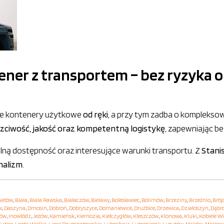
ener z transportem – bez ryzyka 
ruje kontenery użytkowe
od ręki
, a przy tym zadba o komplekso
zciwość, jakość oraz kompetentną logistykę
, zapewniając b
alną dostępność oraz interesujące warunki transportu. Z
Stani
nalizm
.
hatów
,
Biała
,
Biała Rawska
,
Białaczów
,
Bielawy
,
Bolesławiec
,
Bolimów
,
Brzeziny
,
Brzeźnio
,
Brój
w
,
Daszyna
,
Dmosin
,
Dobroń
,
Dobryszyce
,
Domaniewice
,
Drużbice
,
Drzewica
,
Działoszyn
,
Dąbr
hów
,
Inowłódz
,
Jeżów
,
Kamieńsk
,
Kiernozia
,
Kiełczygłów
,
Kleszczów
,
Klonowa
,
Kluki
,
Kobiele Wi
Kutno
,
Lgota Wielka
,
Lipce Reymontowskie
,
Lubochnia
,
Lutomiersk
,
Lututów
,
Maków
,
Masłow