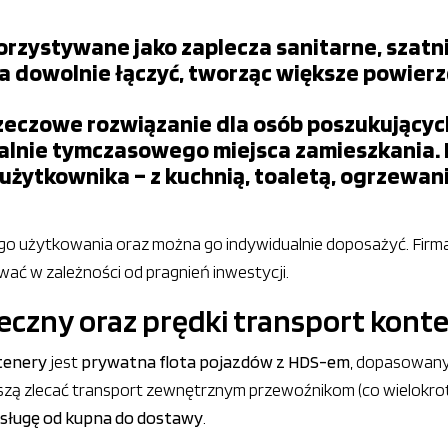
rzystywane jako zaplecza sanitarne, szatnie
 dowolnie łączyć, tworząc większe powierz
zeczowe rozwiązanie dla osób poszukujący
alnie tymczasowego miejsca zamieszkania. 
żytkownika – z kuchnią, toaletą, ogrzewani
o użytkowania oraz można go indywidualnie doposażyć. Firma
wać w zależności od pragnień inwestycji.
ieczny oraz prędki transport kon
tenery
jest
prywatna flota pojazdów z HDS-em
, dopasowan
uszą zlecać transport zewnętrznym przewoźnikom (co wielokr
sługę od kupna do dostawy
.