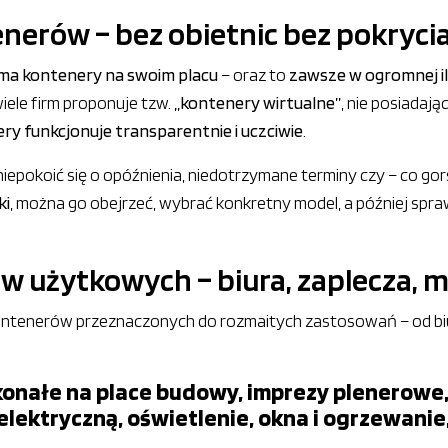
nerów – bez obietnic bez pokryci
 ma kontenery na swoim placu
– oraz to
zawsze w ogromnej il
wiele firm proponuje tzw.
„kontenery wirtualne”
, nie posiadają
ry funkcjonuje transparentnie i uczciwie
.
iepokoić się o opóźnienia, niedotrzymane terminy czy – co gors
ki
, można go obejrzeć, wybrać konkretny model, a później spra
w użytkowych – biura, zaplecza, m
tenerów przeznaczonych do rozmaitych zastosowań – od biuro
nałe na place budowy, imprezy plenerowe, a
lektryczną, oświetlenie, okna i ogrzewanie,