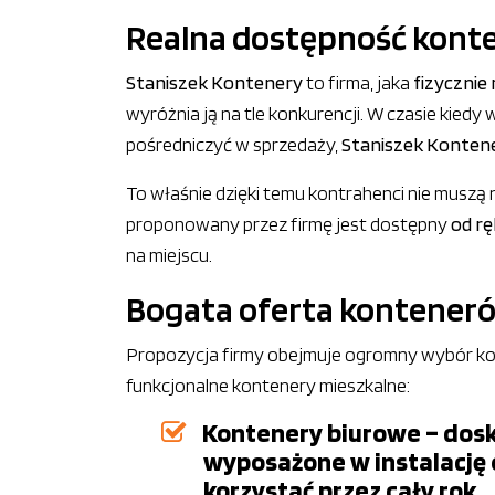
Realna dostępność konte
Staniszek Kontenery
to firma, jaka
fizycznie
wyróżnia ją na tle konkurencji. W czasie kiedy 
pośredniczyć w sprzedaży,
Staniszek Kontene
To właśnie dzięki temu kontrahenci nie muszą n
proponowany przez firmę jest dostępny
od rę
na miejscu.
Bogata oferta konteneró
Propozycja firmy obejmuje ogromny wybór kon
funkcjonalne kontenery mieszkalne:
Kontenery biurowe – dosko
wyposażone w instalację e
korzystać przez cały rok.