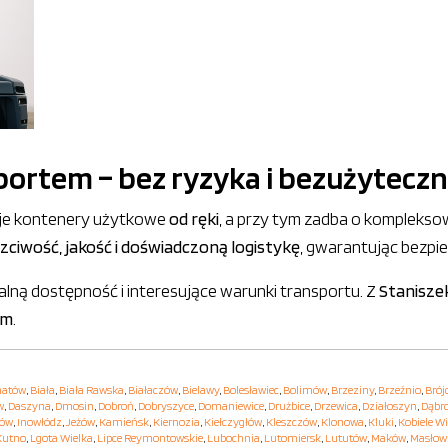
ortem – bez ryzyka i bezużyteczn
nuje kontenery użytkowe
od ręki
, a przy tym zadba o komplekso
zciwość, jakość i doświadczoną logistykę
, gwarantując bezpi
ualną dostępność i interesujące warunki transportu. Z
Stanisze
zm
.
hatów
,
Biała
,
Biała Rawska
,
Białaczów
,
Bielawy
,
Bolesławiec
,
Bolimów
,
Brzeziny
,
Brzeźnio
,
Brój
w
,
Daszyna
,
Dmosin
,
Dobroń
,
Dobryszyce
,
Domaniewice
,
Drużbice
,
Drzewica
,
Działoszyn
,
Dąbr
hów
,
Inowłódz
,
Jeżów
,
Kamieńsk
,
Kiernozia
,
Kiełczygłów
,
Kleszczów
,
Klonowa
,
Kluki
,
Kobiele Wi
Kutno
,
Lgota Wielka
,
Lipce Reymontowskie
,
Lubochnia
,
Lutomiersk
,
Lututów
,
Maków
,
Masłow