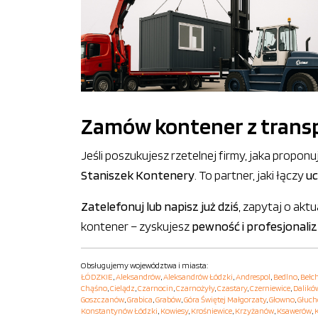
Zamów kontener z transp
Jeśli poszukujesz rzetelnej firmy, jaka propo
Staniszek Kontenery
. To partner, jaki łączy
uc
Zatelefonuj lub napisz już dziś
, zapytaj o akt
kontener – zyskujesz
pewność i profesjonali
Obsługujemy województwa i miasta:
ŁÓDZKIE
,
Aleksandrów
,
Aleksandrów Łódzki
,
Andrespol
,
Bedlno
,
Bełc
Chąśno
,
Cielądz
,
Czarnocin
,
Czarnożyły
,
Czastary
,
Czerniewice
,
Dalikó
Goszczanów
,
Grabica
,
Grabów
,
Góra Świętej Małgorzaty
,
Głowno
,
Głuc
Konstantynów Łódzki
,
Kowiesy
,
Krośniewice
,
Krzyżanów
,
Ksawerów
,