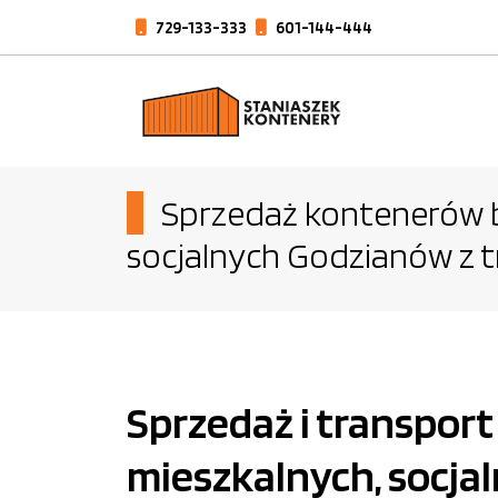
729-133-333
601-144-444
Sprzedaż kontenerów b
socjalnych Godzianów z
Sprzedaż i transpor
mieszkalnych, socja