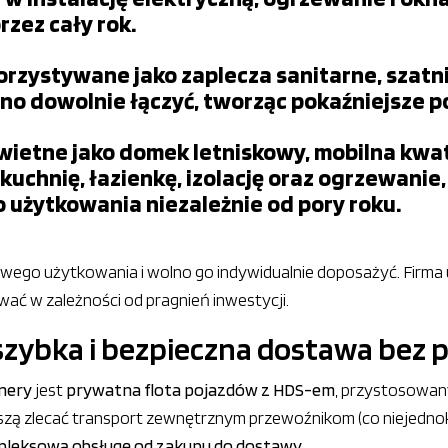
zez cały rok.
rzystywane jako zaplecza sanitarne, szatnie
o dowolnie łączyć, tworząc pokaźniejsze p
wietne jako domek letniskowy, mobilna kwa
uchnię, łazienkę, izolację oraz ogrzewanie,
użytkowania niezależnie od pory roku.
ego użytkowania i wolno go indywidualnie doposażyć. Firma 
wać w zależności od pragnień inwestycji.
szybka i bezpieczna dostawa bez
nery
jest
prywatna flota pojazdów z HDS-em
, przystosowa
uszą zlecać transport zewnętrznym przewoźnikom (co niejedn
leksową obsługę od zakupu do dostawy
.