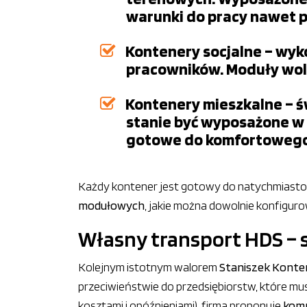
warunki do pracy nawet pr
Kontenery socjalne – wyko
pracowników. Moduły woln
Kontenery mieszkalne – ś
stanie być wyposażone w k
gotowe do komfortowego 
Każdy kontener jest gotowy do natychmiastow
modułowych
, jakie można dowolnie konfiguro
Własny transport HDS – 
Kolejnym istotnym walorem
Staniszek Konte
przeciwieństwie do przedsiębiorstw, które m
kosztami i opóźnieniami), firma proponuje
komp