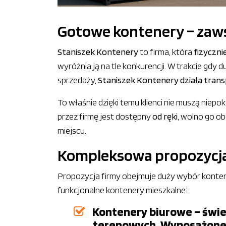
Gotowe kontenery – zaws
Staniszek Kontenery
to firma, która
fizyczni
wyróżnia ją na tle konkurencji. W trakcie gdy d
sprzedaży,
Staniszek Kontenery działa transp
To właśnie dzięki temu klienci nie muszą niepo
przez firmę jest dostępny
od ręki
, wolno go o
miejscu.
Kompleksowa propozycj
Propozycja firmy obejmuje duży wybór konten
funkcjonalne kontenery mieszkalne:
Kontenery biurowe – świe
terenowych. Wyposażone w