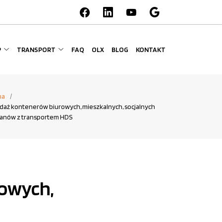
P
TRANSPORT
FAQ
OLX
BLOG
KONTAKT
na
daż kontenerów biurowych, mieszkalnych, socjalnych
anów z transportem HDS
rowych,