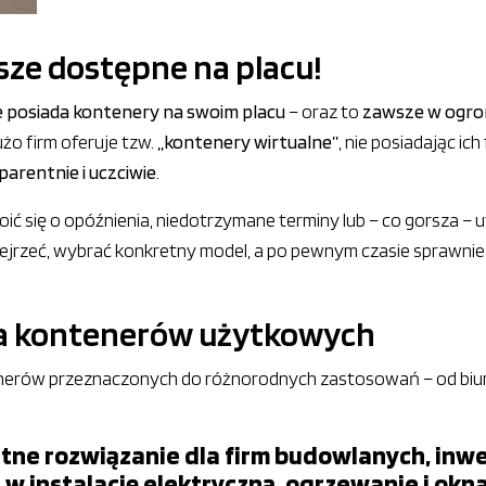
ze dostępne na placu!
e posiada kontenery na swoim placu
– oraz to
zawsze w ogrom
użo firm oferuje tzw.
„kontenery wirtualne”
, nie posiadając ic
arentnie i uczciwie
.
koić się o opóźnienia, niedotrzymane terminy lub – co gorsza –
bejrzeć, wybrać konkretny model, a po pewnym czasie sprawnie
a kontenerów użytkowych
erów przeznaczonych do różnorodnych zastosowań – od biuro
tne rozwiązanie dla firm budowlanych, inw
 instalację elektryczną, ogrzewanie i ok