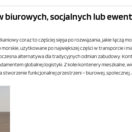
 biurowych, socjalnych lub ewent
szkaniowy coraz to częściej sięga po rozwiązania, jakie łączą 
 morskie, użytkowane po największej części w transporcie i m
czesna alternatywa dla tradycyjnych odmian zabudowy. Konte
ndamentem globalnej logistyki. Z kolei kontenery mieszkalne, 
a stworzenie funkcjonalnej przestrzeni – biurowej, społeczne