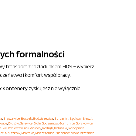
ych formalności
wy transport z rozładunkiem HDS – wybierz
eczeństwo i komfort współpracy.
k Kontenery
zyskujesz nie wyłącznie
ce
,
Brąszewice
,
Buczek
,
Budziszewice
,
Burzenin
,
Będków
,
Błaszki
,
owice
,
Dłutów
,
Galewice
,
Gidle
,
Godzianów
,
Gomunice
,
Gorzkowice
,
elkie
,
Kocierzew Południowy
,
Kodrąb
,
Koluszki
,
Konopnica
,
ice
,
Mniszków
,
Mokrsko
,
Moszczenica
,
Nieborów
,
Nowa Brzeźnica
,