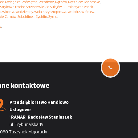
tek
,
Poddębice
,
Poświętne
,
Przedbórz
,
Pątnów
,
Pęczniew
,
Radomsko
,
,
Stryków
,
Strzelce
,
Strzelce Wielkie
,
Sulejów
,
Sulmierzyce
,
Szadek
,
s
,
Witonia
,
Wodzierady
,
Wola Krzysztoporska
,
Wolbórz
,
Wróblew
,
kie
,
Żarnów
,
Żelechlinek
,
Żychlin
,
Żytno
.
w
.
ane kontaktowe
Przedsiębiorstwo Handlowo
Usługowe
"RAMAR" Radosław Staniaszek
ul. Trybunalska 19
080 Tuszynek Majoracki