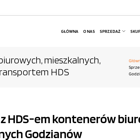
GŁÓWNA
O NAS
SPRZEDAŻ
SKU
iurowych, mieszkalnych,
Głów
Sprze
 transportem HDS
Godzi
t z HDS-em kontenerów biu
lnych Godzianów