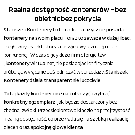
Realna dostępność kontenerów – bez
obietnic bez pokrycia
Staniszek Kontenery
to firma, która
fizycznie posiada
kontenery na swoim placu
– oraz to
zawsze w dużej ilości
.
To główny aspekt, który znacząco wyróżnia ją na tle
konkurencji. W czasie gdy dużo firm oferuje tzw.
„kontenery wirtualne”
, nie posiadając ich fizycznie i
próbując wyłącznie pośredniczyć w sprzedaży,
Staniszek
Kontenery działa transparentnie i uczciwie
.
Tutaj każdy kontener można zobaczyć i wybrać
konkretny egzemplarz
, jaki będzie dostarczony bez
zbędnej zwłoki. Przedsiębiorstwo kładzie na przejrzystość
i realną dostępność, co przekłada się na
szybką realizację
zleceń oraz spokojną głowę klienta
.