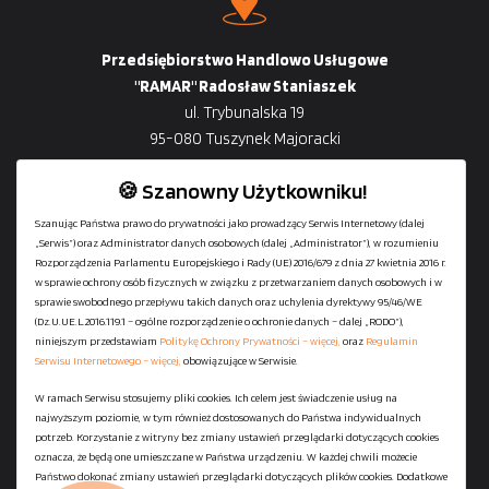
Przedsiębiorstwo Handlowo Usługowe
"RAMAR" Radosław Staniaszek
ul. Trybunalska 19
95-080 Tuszynek Majoracki
🍪 Szanowny Użytkowniku!
Szanując Państwa prawo do prywatności jako prowadzący Serwis Internetowy (dalej
„Serwis”) oraz Administrator danych osobowych (dalej „Administrator”), w rozumieniu
+48
729-133-333
Rozporządzenia Parlamentu Europejskiego i Rady (UE) 2016/679 z dnia 27 kwietnia 2016 r.
biuro@601144444.pl
w sprawie ochrony osób fizycznych w związku z przetwarzaniem danych osobowych i w
sprawie swobodnego przepływu takich danych oraz uchylenia dyrektywy 95/46/WE
(Dz.U.UE.L.2016.119.1 – ogólne rozporządzenie o ochronie danych – dalej „RODO”),
niniejszym przedstawiam
Politykę Ochrony Prywatności – więcej,
oraz
Regulamin
Kontakt
Serwisu Internetowego – więcej,
obowiązujące w Serwisie.
W ramach Serwisu stosujemy pliki cookies. Ich celem jest świadczenie usług na
najwyższym poziomie, w tym również dostosowanych do Państwa indywidualnych
Regulamin serwisu
potrzeb. Korzystanie z witryny bez zmiany ustawień przeglądarki dotyczących cookies
Polityka Ochrony Prywatności
oznacza, że będą one umieszczane w Państwa urządzeniu. W każdej chwili możecie
Państwo dokonać zmiany ustawień przeglądarki dotyczących plików cookies. Dodatkowe
Polityka Plików Cookies