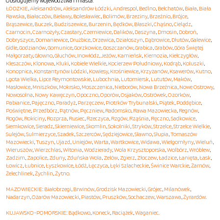
Obsługujemy województwa i miasta:
ŁÓDZKIE
,
Aleksandrów
,
Aleksandrów Łódzki
,
Andrespol
,
Bedlno
,
Bełchatów
,
Biała
,
Biała
Rawska
,
Białaczów
,
Bielawy
,
Bolesławiec
,
Bolimów
,
Brzeziny
,
Brzeźnio
,
Brójce
,
Brąszewice
,
Buczek
,
Budziszewice
,
Burzenin
,
Będków
,
Błaszki
,
Chąśno
,
Cielądz
,
Czarnocin
,
Czarnożyły
,
Czastary
,
Czerniewice
,
Dalików
,
Daszyna
,
Dmosin
,
Dobroń
,
Dobryszyce
,
Domaniewice
,
Drużbice
,
Drzewica
,
Działoszyn
,
Dąbrowice
,
Dłutów
,
Galewice
,
Gidle
,
Godzianów
,
Gomunice
,
Gorzkowice
,
Goszczanów
,
Grabica
,
Grabów
,
Góra Świętej
Małgorzaty
,
Głowno
,
Głuchów
,
Inowłódz
,
Jeżów
,
Kamieńsk
,
Kiernozia
,
Kiełczygłów
,
Kleszczów
,
Klonowa
,
Kluki
,
Kobiele Wielkie
,
Kocierzew Południowy
,
Kodrąb
,
Koluszki
,
Konopnica
,
Konstantynów Łódzki
,
Kowiesy
,
Krośniewice
,
Krzyżanów
,
Ksawerów
,
Kutno
,
Lgota Wielka
,
Lipce Reymontowskie
,
Lubochnia
,
Lutomiersk
,
Lututów
,
Maków
,
Masłowice
,
Mniszków
,
Mokrsko
,
Moszczenica
,
Nieborów
,
Nowa Brzeźnica
,
Nowe Ostrowy
,
Nowosolna
,
Nowy Kawęczyn
,
Opoczno
,
Oporów
,
Osjaków
,
Ostrówek
,
Ozorków
,
Pabianice
,
Pajęczno
,
Paradyż
,
Parzęczew
,
Piotrków Trybunalski
,
Piątek
,
Poddębice
,
Poświętne
,
Przedbórz
,
Pątnów
,
Pęczniew
,
Radomsko
,
Rawa Mazowiecka
,
Regnów
,
Rogów
,
Rokiciny
,
Rozprza
,
Rusiec
,
Rzeczyca
,
Rzgów
,
Rząśnia
,
Ręczno
,
Sadkowice
,
Siemkowice
,
Sieradz
,
Skierniewice
,
Skomlin
,
Sokolniki
,
Stryków
,
Strzelce
,
Strzelce Wielkie
,
Sulejów
,
Sulmierzyce
,
Szadek
,
Szczerców
,
Sędziejowice
,
Sławno
,
Słupia
,
Tomaszów
Mazowiecki
,
Tuszyn
,
Ujazd
,
Uniejów
,
Warta
,
Wartkowice
,
Widawa
,
Wielgomłyny
,
Wieluń
,
Wieruszów
,
Wierzchlas
,
Witonia
,
Wodzierady
,
Wola Krzysztoporska
,
Wolbórz
,
Wróblew
,
Zadzim
,
Zapolice
,
Zduny
,
Zduńska Wola
,
Zelów
,
Zgierz
,
Złoczew
,
Ładzice
,
Łanięta
,
Łask
,
Łowicz
,
Łubnice
,
Łyszkowice
,
Łódź
,
Łęczyca
,
Łęki Szlacheckie
,
Świnice Warckie
,
Żarnów
,
Żelechlinek
,
Żychlin
,
Żytno
.
MAZOWIECKIE
:
Białobrzegi
,
Brwinów
,
Grodzisk Mazowiecki
,
Grójec
,
Milanówek
,
Nadarzyn
,
Ożarów Mazowiecki
,
Piastów
,
Pruszków
,
Sochaczew
,
Warszawa
,
Żyrardów
.
KUJAWSKO-POMORSKIE
:
Bądkowo
,
Koneck
,
Raciążek
,
Waganiec
.