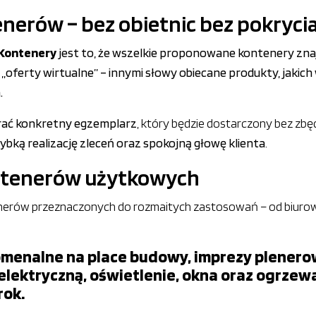
nerów – bez obietnic bez pokryci
 Kontenery
jest to, że wszelkie proponowane kontenery znajduj
. „oferty wirtualne” – innymi słowy obiecane produkty, jakich
.
rać konkretny egzemplarz
, który będzie dostarczony bez zbę
ybką realizację zleceń oraz spokojną głowę klienta
.
ntenerów użytkowych
erów przeznaczonych do rozmaitych zastosowań – od biurowyc
menalne na place budowy, imprezy plenerowe
elektryczną, oświetlenie, okna oraz ogrzewa
rok.