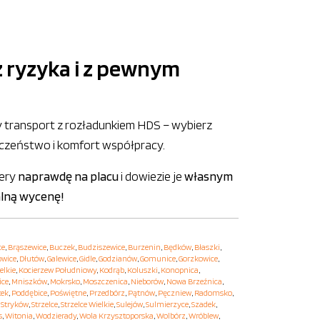
z ryzyka i z pewnym
y transport z rozładunkiem HDS – wybierz
eczeństwo i komfort współpracy.
nery
naprawdę na placu
i dowiezie je
własnym
alną wycenę!
ce
,
Brąszewice
,
Buczek
,
Budziszewice
,
Burzenin
,
Będków
,
Błaszki
,
owice
,
Dłutów
,
Galewice
,
Gidle
,
Godzianów
,
Gomunice
,
Gorzkowice
,
elkie
,
Kocierzew Południowy
,
Kodrąb
,
Koluszki
,
Konopnica
,
ice
,
Mniszków
,
Mokrsko
,
Moszczenica
,
Nieborów
,
Nowa Brzeźnica
,
tek
,
Poddębice
,
Poświętne
,
Przedbórz
,
Pątnów
,
Pęczniew
,
Radomsko
,
,
Stryków
,
Strzelce
,
Strzelce Wielkie
,
Sulejów
,
Sulmierzyce
,
Szadek
,
s
,
Witonia
,
Wodzierady
,
Wola Krzysztoporska
,
Wolbórz
,
Wróblew
,