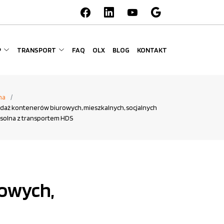
P
TRANSPORT
FAQ
OLX
BLOG
KONTAKT
na
daż kontenerów biurowych, mieszkalnych, socjalnych
olna z transportem HDS
rowych,