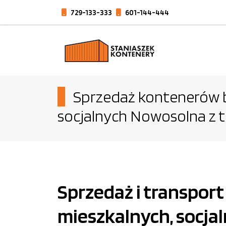
729-133-333
601-144-444
Sprzedaż kontenerów b
socjalnych Nowosolna z
Sprzedaż i transpor
mieszkalnych, socj