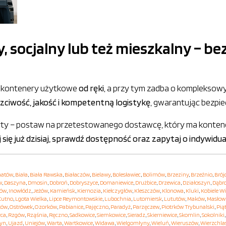
socjalny lub też mieszkalny – be
uje kontenery użytkowe
od ręki
, a przy tym zadba o kompleksow
zciwość, jakość i kompetentną logistykę
, gwarantując bezpi
oferty – postaw na przetestowanego dostawcę, który ma konte
 się już dzisiaj, sprawdź dostępność oraz zapytaj o indywidu
hatów
,
Biała
,
Biała Rawska
,
Białaczów
,
Bielawy
,
Bolesławiec
,
Bolimów
,
Brzeziny
,
Brzeźnio
,
Brój
w
,
Daszyna
,
Dmosin
,
Dobroń
,
Dobryszyce
,
Domaniewice
,
Drużbice
,
Drzewica
,
Działoszyn
,
Dąbr
hów
,
Inowłódz
,
Jeżów
,
Kamieńsk
,
Kiernozia
,
Kiełczygłów
,
Kleszczów
,
Klonowa
,
Kluki
,
Kobiele Wi
Kutno
,
Lgota Wielka
,
Lipce Reymontowskie
,
Lubochnia
,
Lutomiersk
,
Lututów
,
Maków
,
Masłow
ków
,
Ostrówek
,
Ozorków
,
Pabianice
,
Pajęczno
,
Paradyż
,
Parzęczew
,
Piotrków Trybunalski
,
Pią
yca
,
Rzgów
,
Rząśnia
,
Ręczno
,
Sadkowice
,
Siemkowice
,
Sieradz
,
Skierniewice
,
Skomlin
,
Sokolniki
yn
,
Ujazd
,
Uniejów
,
Warta
,
Wartkowice
,
Widawa
,
Wielgomłyny
,
Wieluń
,
Wieruszów
,
Wierzchla