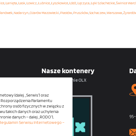
ice
,
Łanięta
,
Łask
,
Łowicz
,
Łubnice
,
Łyszkowice
,
Łódź
,
Łęczyca
,
Łęki Szlacheckie
,
Świnice Warc
lanówek
,
Nadarzyn
,
Ożarów Mazowiecki
,
Piastów
,
Pruszków
,
Sochaczew
,
Warszawa
,
Żyrardó
Nasze kontenery
D
na platformie OLX
etowy (dalej „Serwis”) oraz
iu Rozporządzenia Parlamentu
ci
e ochrony osób fizycznych w związku z
u takich danych oraz uchylenia
i
95-
hronie danych – dalej „RODO”),
Regulamin Serwisu Internetowego –
 są