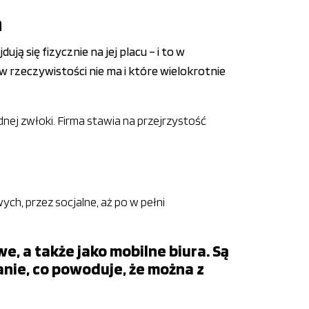
a
ą się fizycznie na jej placu – i to w
 w rzeczywistości nie ma i które wielokrotnie
dnej zwłoki. Firma stawia na przejrzystość
h, przez socjalne, aż po w pełni
, a także jako mobilne biura. Są
nie, co powoduje, że można z