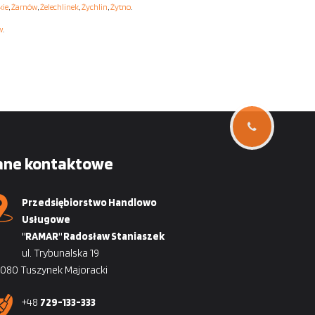
kie
,
Żarnów
,
Żelechlinek
,
Żychlin
,
Żytno
.
w
.
ane kontaktowe
Przedsiębiorstwo Handlowo
Usługowe
"RAMAR" Radosław Staniaszek
ul. Trybunalska 19
080 Tuszynek Majoracki
+48
729-133-333