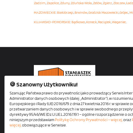
Zadzim
,
Zapolice
,
Zduny
,
Zduńska Wola
,
Zelów
,
Zgierz
,
Złoczew
,
Ładz
MAZOWIECKIE
:
Białobrzegi
,
Brwinów
,
Grodzisk Mazowiecki
,
Grójec
,
Mi
KUJAWSKO-POMORSKIE
:
Bądkowo
,
Koneck
,
Raciążek
,
Waganiec
.
🍪 Szanowny Użytkowniku!
Staniaszek Kontenery oferuje kontenery mieszkalne,
Szanując Państwa prawo do prywatności jako prowadzący Serwis Intern
Administrator danych osobowych (dalej „Administrator”), w rozumien
biurowe, socjalne i magazynowe. Siedziba firmy mieś
Europejskiego i Rady (UE) 2016/679 z dnia 27 kwietnia 2016 r. w sprawi
się tuż przy autostradzie A1. Zapewniamy szybki i
przetwarzaniem danych osobowych i w sprawie swobodnego przepływ
bezpieczny transport na terenie całej Polski własnym
dyrektywy 95/46/WE (Dz.U.UE.L.2016.119.1 – ogólne rozporządzenie o oc
niniejszym przedstawiam
Politykę Ochrony Prywatności – więcej,
oraz
pojazdami z HDS-em. Wszystkie kontenery dostępne
więcej,
obowiązujące w Serwisie.
od ręki.