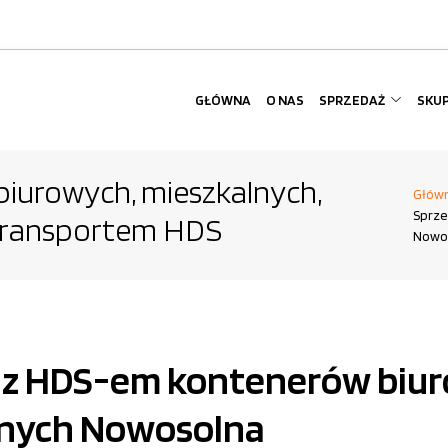
GŁÓWNA
O NAS
SPRZEDAŻ
SKU
iurowych, mieszkalnych,
Głów
Sprze
 transportem HDS
Nowos
t z HDS-em kontenerów biu
alnych Nowosolna