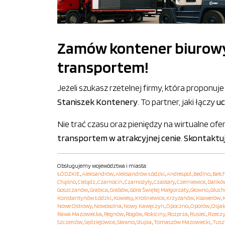
Zamów kontener biurowy, 
transportem!
Jeżeli szukasz rzetelnej firmy, która propon
Staniszek Kontenery
. To partner, jaki łączy
uc
Nie trać czasu oraz pieniędzy na wirtualne 
transportem w atrakcyjnej cenie
.
Skontaktuj
Obsługujemy województwa i miasta:
ŁÓDZKIE
,
Aleksandrów
,
Aleksandrów Łódzki
,
Andrespol
,
Bedlno
,
Bełc
Chąśno
,
Cielądz
,
Czarnocin
,
Czarnożyły
,
Czastary
,
Czerniewice
,
Dalikó
Goszczanów
,
Grabica
,
Grabów
,
Góra Świętej Małgorzaty
,
Głowno
,
Głuc
Konstantynów Łódzki
,
Kowiesy
,
Krośniewice
,
Krzyżanów
,
Ksawerów
,
Nowe Ostrowy
,
Nowosolna
,
Nowy Kawęczyn
,
Opoczno
,
Oporów
,
Osja
Rawa Mazowiecka
,
Regnów
,
Rogów
,
Rokiciny
,
Rozprza
,
Rusiec
,
Rzecz
Szczerców
,
Sędziejowice
,
Sławno
,
Słupia
,
Tomaszów Mazowiecki
,
Tusz