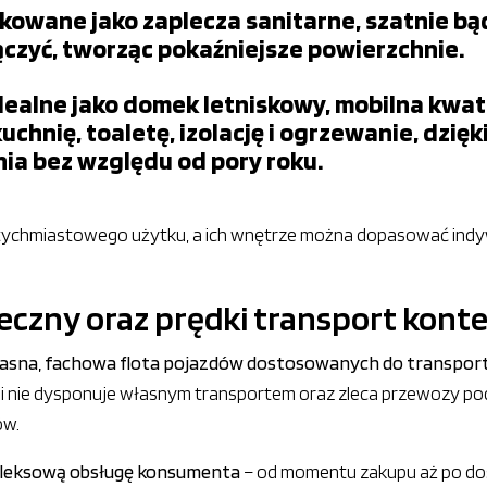
kowane jako zaplecza sanitarne, szatnie bąd
czyć, tworząc pokaźniejsze powierzchnie.
dealne jako domek letniskowy, mobilna kwa
hnię, toaletę, izolację i ogrzewanie, dzię
a bez względu od pory roku.
chmiastowego użytku, a ich wnętrze można dopasować indywi
ieczny oraz prędki transport kon
asna, fachowa flota pojazdów dostosowanych do transpo
ami nie dysponuje własnym transportem oraz zleca przewozy 
ów.
mpleksową obsługę konsumenta
– od momentu zakupu aż po dos