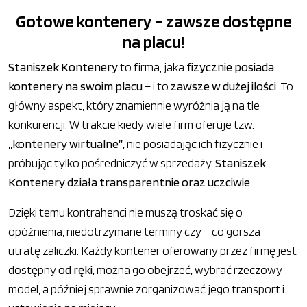
Gotowe kontenery – zawsze dostępne
na placu!
Staniszek Kontenery
to firma, jaka
fizycznie posiada
kontenery na swoim placu
– i to
zawsze w dużej ilości
. To
główny aspekt, który znamiennie wyróżnia ją na tle
konkurencji. W trakcie kiedy wiele firm oferuje tzw.
„kontenery wirtualne”
, nie posiadając ich fizycznie i
próbując tylko pośredniczyć w sprzedaży,
Staniszek
Kontenery działa transparentnie oraz uczciwie
.
Dzięki temu kontrahenci nie muszą troskać się o
opóźnienia, niedotrzymane terminy czy – co gorsza –
utratę zaliczki. Każdy kontener oferowany przez firmę jest
dostępny
od ręki
, można go obejrzeć, wybrać rzeczowy
model, a później sprawnie zorganizować jego transport i