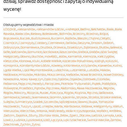
dzisiaj, sprawdź dostępność i zapytaj o indywidualną
wycenę!
Obsługujemy województwa i miasta:
ŁÓDZKIE
,
Aleksandrów
,
Aleksandrów Łódzki
,
Andrespol
,
Bedlno
,
Bełchatów
,
Biała
,
Biała
Rawska
,
Białaczów
,
Bielawy
,
Bolesławiec
,
Bolimów
,
Brzeziny
,
Brzeźnio
,
Brójce
,
Brąszewice
,
Buczek
,
Budziszewice
,
Burzenin
,
Będków
,
Błaszki
,
Chąśno
,
Cielądz
,
Czarnocin
,
Czarnożyły
,
Czastary
,
Czerniewice
,
Dalików
,
Daszyna
,
Dmosin
,
Dobroń
,
Dobryszyce
,
Domaniewice
,
Drużbice
,
Drzewica
,
Działoszyn
,
Dąbrowice
,
Dłutów
,
Galewice
,
Gidle
,
Godzianów
,
Gomunice
,
Gorzkowice
,
Goszczanów
,
Grabica
,
Grabów
,
Góra Świętej
Małgorzaty
,
Głowno
,
Głuchów
,
Inowłódz
,
Jeżów
,
Kamieńsk
,
Kiernozia
,
Kiełczygłów
,
Kleszczów
,
Klonowa
,
Kluki
,
Kobiele Wielkie
,
Kocierzew Południowy
,
Kodrąb
,
Koluszki
,
Konopnica
,
Konstantynów Łódzki
,
Kowiesy
,
Krośniewice
,
Krzyżanów
,
Ksawerów
,
Kutno
,
Lgota Wielka
,
Lipce Reymontowskie
,
Lubochnia
,
Lutomiersk
,
Lututów
,
Maków
,
Masłowice
,
Mniszków
,
Mokrsko
,
Moszczenica
,
Nieborów
,
Nowa Brzeźnica
,
Nowe Ostrowy
,
Nowosolna
,
Nowy Kawęczyn
,
Opoczno
,
Oporów
,
Osjaków
,
Ostrówek
,
Ozorków
,
Pabianice
,
Pajęczno
,
Paradyż
,
Parzęczew
,
Piotrków Trybunalski
,
Piątek
,
Poddębice
,
Poświętne
,
Przedbórz
,
Pątnów
,
Pęczniew
,
Radomsko
,
Rawa Mazowiecka
,
Regnów
,
Rogów
,
Rokiciny
,
Rozprza
,
Rusiec
,
Rzeczyca
,
Rzgów
,
Rząśnia
,
Ręczno
,
Sadkowice
,
Siemkowice
,
Sieradz
,
Skierniewice
,
Skomlin
,
Sokolniki
,
Stryków
,
Strzelce
,
Strzelce Wielkie
,
Sulejów
,
Sulmierzyce
,
Szadek
,
Szczerców
,
Sędziejowice
,
Sławno
,
Słupia
,
Tomaszów
Mazowiecki
,
Tuszyn
,
Ujazd
,
Uniejów
,
Warta
,
Wartkowice
,
Widawa
,
Wielgomłyny
,
Wieluń
,
Wieruszów
,
Wierzchlas
,
Witonia
,
Wodzierady
,
Wola Krzysztoporska
,
Wolbórz
,
Wróblew
,
Zadzim
,
Zapolice
,
Zduny
,
Zduńska Wola
,
Zelów
,
Zgierz
,
Złoczew
,
Ładzice
,
Łanięta
,
Łask
,
Łowicz
,
Łubnice
,
Łyszkowice
,
Łódź
,
Łęczyca
,
Łęki Szlacheckie
,
Świnice Warckie
,
Żarnów
,
Żelechlinek
,
Żychlin
,
Żytno
.