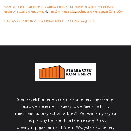
MAZOWIECKIE
:
Białobrzegi
,
Brwinów
,
Grodzisk Mazowiecki
,
Grójec
,
Milanówek
,
Nadarzyn
,
Ożarów Mazowiecki
,
Piastów
,
Pruszków
,
Sochaczew
,
Warszawa
,
Żyrardów
.
KUJAWSKO-POMORSKIE
:
Bądkowo
,
Koneck
,
Raciążek
,
Waganiec
.
Staniaszek Kontenery oferuje kontenery mieszkalne,
biurowe, socjalne i magazynowe. Siedziba firmy
mieści się tuż przy autostradzie A1. Zapewniamy szybki
i bezpieczny transport na terenie całej Polski
własnymi pojazdami z HDS-em. Wszystkie kontenery