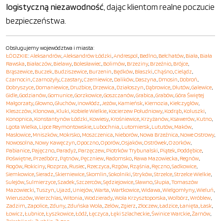
logistyczną niezawodność
, dając klientom realne poczucie
bezpieczeństwa.
Obsługujemy województwa i miasta:
ŁÓDZKIE
:
Aleksandrów
,
Aleksandrów Łódzki
,
Andrespol
,
Bedlno
,
Bełchatów
,
Biała
,
Biała
Rawska
,
Białaczów
,
Bielawy
,
Bolesławiec
,
Bolimów
,
Brzeziny
,
Brzeźnio
,
Brójce
,
Brąszewice
,
Buczek
,
Budziszewice
,
Burzenin
,
Będków
,
Błaszki
,
Chąśno
,
Cielądz
,
Czarnocin
,
Czarnożyły
,
Czastary
,
Czerniewice
,
Dalików
,
Daszyna
,
Dmosin
,
Dobroń
,
Dobryszyce
,
Domaniewice
,
Drużbice
,
Drzewica
,
Działoszyn
,
Dąbrowice
,
Dłutów
,
Galewice
,
Gidle
,
Godzianów
,
Gomunice
,
Gorzkowice
,
Goszczanów
,
Grabica
,
Grabów
,
Góra Świętej
Małgorzaty
,
Głowno
,
Głuchów
,
Inowłódz
,
Jeżów
,
Kamieńsk
,
Kiernozia
,
Kiełczygłów
,
Kleszczów
,
Klonowa
,
Kluki
,
Kobiele Wielkie
,
Kocierzew Południowy
,
Kodrąb
,
Koluszki
,
Konopnica
,
Konstantynów Łódzki
,
Kowiesy
,
Krośniewice
,
Krzyżanów
,
Ksawerów
,
Kutno
,
Lgota Wielka
,
Lipce Reymontowskie
,
Lubochnia
,
Lutomiersk
,
Lututów
,
Maków
,
Masłowice
,
Mniszków
,
Mokrsko
,
Moszczenica
,
Nieborów
,
Nowa Brzeźnica
,
Nowe Ostrowy
,
Nowosolna
,
Nowy Kawęczyn
,
Opoczno
,
Oporów
,
Osjaków
,
Ostrówek
,
Ozorków
,
Pabianice
,
Pajęczno
,
Paradyż
,
Parzęczew
,
Piotrków Trybunalski
,
Piątek
,
Poddębice
,
Poświętne
,
Przedbórz
,
Pątnów
,
Pęczniew
,
Radomsko
,
Rawa Mazowiecka
,
Regnów
,
Rogów
,
Rokiciny
,
Rozprza
,
Rusiec
,
Rzeczyca
,
Rzgów
,
Rząśnia
,
Ręczno
,
Sadkowice
,
Siemkowice
,
Sieradz
,
Skierniewice
,
Skomlin
,
Sokolniki
,
Stryków
,
Strzelce
,
Strzelce Wielkie
,
Sulejów
,
Sulmierzyce
,
Szadek
,
Szczerców
,
Sędziejowice
,
Sławno
,
Słupia
,
Tomaszów
Mazowiecki
,
Tuszyn
,
Ujazd
,
Uniejów
,
Warta
,
Wartkowice
,
Widawa
,
Wielgomłyny
,
Wieluń
,
Wieruszów
,
Wierzchlas
,
Witonia
,
Wodzierady
,
Wola Krzysztoporska
,
Wolbórz
,
Wróblew
,
Zadzim
,
Zapolice
,
Zduny
,
Zduńska Wola
,
Zelów
,
Zgierz
,
Złoczew
,
Ładzice
,
Łanięta
,
Łask
,
Łowicz
,
Łubnice
,
Łyszkowice
,
Łódź
,
Łęczyca
,
Łęki Szlacheckie
,
Świnice Warckie
,
Żarnów
,