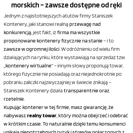
morskich – zawsze dostępne od ręki
Jednym z najistotniejszych atutów firmy Staniszek
Kontenery, jaki stanowi realną
przewagę nad
konkurencją
, jest fakt, iż
firma ma wszystkie
proponowane kontenery fizycznie na stanie
– i to
zawsze w ogromnej ilości
. W odróżnieniu od wielu firm
działających na rynku, które wystawiają na sprzedaż tzw.
„kontenery wirtualne”
– innymi słowy proponują towar,
którego fizycznie nie posiadają oraz niejednokrotnie po
pobraniu zaliczki najzwyczajniej w świecie znikają –
Staniszek Kontenery działa
transparentnie oraz
rzetelnie.
Kupując kontener w tej firmie, masz gwarancję, że
nabywasz
realny towar
, który można obejrzeć i odebrać
w krótkim czasie. To naturalnie dzięki temu konsumenci
unikają niepotrzebnych ryzyk i stresów połączonych z