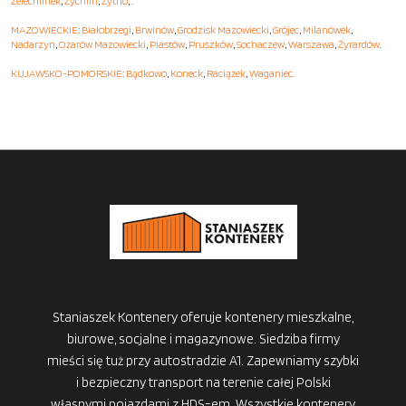
Żelechlinek
,
Żychlin
,
Żytno
, .
MAZOWIECKIE
:
Białobrzegi
,
Brwinów
,
Grodzisk Mazowiecki
,
Grójec
,
Milanówek
,
Nadarzyn
,
Ożarów Mazowiecki
,
Piastów
,
Pruszków
,
Sochaczew
,
Warszawa
,
Żyrardów
.
KUJAWSKO-POMORSKIE
:
Bądkowo
,
Koneck
,
Raciążek
,
Waganiec
.
Staniaszek Kontenery oferuje kontenery mieszkalne,
biurowe, socjalne i magazynowe. Siedziba firmy
mieści się tuż przy autostradzie A1. Zapewniamy szybki
i bezpieczny transport na terenie całej Polski
własnymi pojazdami z HDS-em. Wszystkie kontenery