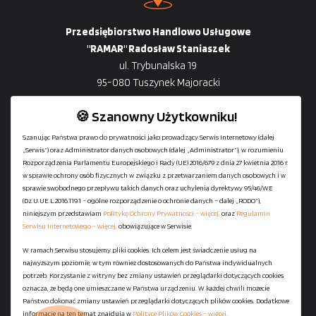
Przedsiębiorstwo Handlowo Usługowe
"RAMAR" Radosław Staniaszek
ul. Trybunalska 19
95-080 Tuszynek Majoracki
🍪 Szanowny Użytkowniku!
Szanując Państwa prawo do prywatności jako prowadzący Serwis Internetowy (dalej
„Serwis”) oraz Administrator danych osobowych (dalej „Administrator”), w rozumieniu
+48
729-133-333
Rozporządzenia Parlamentu Europejskiego i Rady (UE) 2016/679 z dnia 27 kwietnia 2016 r.
biuro@601144444.pl
w sprawie ochrony osób fizycznych w związku z przetwarzaniem danych osobowych i w
sprawie swobodnego przepływu takich danych oraz uchylenia dyrektywy 95/46/WE
(Dz.U.UE.L.2016.119.1 – ogólne rozporządzenie o ochronie danych – dalej „RODO”),
niniejszym przedstawiam
Politykę Ochrony Prywatności – więcej,
oraz
Regulamin
Kontakt
Serwisu Internetowego – więcej,
obowiązujące w Serwisie.
W ramach Serwisu stosujemy pliki cookies. Ich celem jest świadczenie usług na
najwyższym poziomie, w tym również dostosowanych do Państwa indywidualnych
Regulamin serwisu
potrzeb. Korzystanie z witryny bez zmiany ustawień przeglądarki dotyczących cookies
Polityka Ochrony Prywatności
oznacza, że będą one umieszczane w Państwa urządzeniu. W każdej chwili możecie
Państwo dokonać zmiany ustawień przeglądarki dotyczących plików cookies. Dodatkowe
Polityka Plików Cookies
informacje na ten temat znajdują w
Polityce Plików Cookies – więcej.