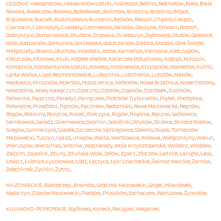
ŁÓDZKIE
:
Aleksandrów
,
Aleksandrów Łódzki
,
Andrespol
,
Bedlno
,
Bełchatów
,
Biała
,
Biała
Rawska
,
Białaczów
,
Bielawy
,
Bolesławiec
,
Bolimów
,
Brzeziny
,
Brzeźnio
,
Brójce
,
Brąszewice
,
Buczek
,
Budziszewice
,
Burzenin
,
Będków
,
Błaszki
,
Chąśno
,
Cielądz
,
Czarnocin
,
Czarnożyły
,
Czastary
,
Czerniewice
,
Dalików
,
Daszyna
,
Dmosin
,
Dobroń
,
Dobryszyce
,
Domaniewice
,
Drużbice
,
Drzewica
,
Działoszyn
,
Dąbrowice
,
Dłutów
,
Galewice
,
Gidle
,
Godzianów
,
Gomunice
,
Gorzkowice
,
Goszczanów
,
Grabica
,
Grabów
,
Góra Świętej
Małgorzaty
,
Głowno
,
Głuchów
,
Inowłódz
,
Jeżów
,
Kamieńsk
,
Kiernozia
,
Kiełczygłów
,
Kleszczów
,
Klonowa
,
Kluki
,
Kobiele Wielkie
,
Kocierzew Południowy
,
Kodrąb
,
Koluszki
,
Konopnica
,
Konstantynów Łódzki
,
Kowiesy
,
Krośniewice
,
Krzyżanów
,
Ksawerów
,
Kutno
,
Lgota Wielka
,
Lipce Reymontowskie
,
Lubochnia
,
Lutomiersk
,
Lututów
,
Maków
,
Masłowice
,
Mniszków
,
Mokrsko
,
Moszczenica
,
Nieborów
,
Nowa Brzeźnica
,
Nowe Ostrowy
,
Nowosolna
,
Nowy Kawęczyn
,
Opoczno
,
Oporów
,
Osjaków
,
Ostrówek
,
Ozorków
,
Pabianice
,
Pajęczno
,
Paradyż
,
Parzęczew
,
Piotrków Trybunalski
,
Piątek
,
Poddębice
,
Poświętne
,
Przedbórz
,
Pątnów
,
Pęczniew
,
Radomsko
,
Rawa Mazowiecka
,
Regnów
,
Rogów
,
Rokiciny
,
Rozprza
,
Rusiec
,
Rzeczyca
,
Rzgów
,
Rząśnia
,
Ręczno
,
Sadkowice
,
Siemkowice
,
Sieradz
,
Skierniewice
,
Skomlin
,
Sokolniki
,
Stryków
,
Strzelce
,
Strzelce Wielkie
,
Sulejów
,
Sulmierzyce
,
Szadek
,
Szczerców
,
Sędziejowice
,
Sławno
,
Słupia
,
Tomaszów
Mazowiecki
,
Tuszyn
,
Ujazd
,
Uniejów
,
Warta
,
Wartkowice
,
Widawa
,
Wielgomłyny
,
Wieluń
,
Wieruszów
,
Wierzchlas
,
Witonia
,
Wodzierady
,
Wola Krzysztoporska
,
Wolbórz
,
Wróblew
,
Zadzim
,
Zapolice
,
Zduny
,
Zduńska Wola
,
Zelów
,
Zgierz
,
Złoczew
,
Ładzice
,
Łanięta
,
Łask
,
Łowicz
,
Łubnice
,
Łyszkowice
,
Łódź
,
Łęczyca
,
Łęki Szlacheckie
,
Świnice Warckie
,
Żarnów
,
Żelechlinek
,
Żychlin
,
Żytno
, .
MAZOWIECKIE
:
Białobrzegi
,
Brwinów
,
Grodzisk Mazowiecki
,
Grójec
,
Milanówek
,
Nadarzyn
,
Ożarów Mazowiecki
,
Piastów
,
Pruszków
,
Sochaczew
,
Warszawa
,
Żyrardów
.
KUJAWSKO-POMORSKIE
:
Bądkowo
,
Koneck
,
Raciążek
,
Waganiec
.