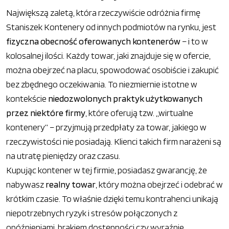
Największą zaletą, która rzeczywiście odróżnia firmę
Staniszek Kontenery od innych podmiotów na rynku, jest
fizyczna obecność oferowanych kontenerów
– i to w
kolosalnej ilości. Każdy towar, jaki znajduje się w ofercie,
można obejrzeć na placu, spowodować osobiście i zakupić
bez zbędnego oczekiwania. To niezmiernie istotne w
kontekście
niedozwolonych praktyk użytkowanych
przez niektóre firmy
, które oferują tzw. „wirtualne
kontenery” – przyjmują przedpłaty za towar, jakiego w
rzeczywistości nie posiadają. Klienci takich firm narażeni są
na utratę pieniędzy oraz czasu.
Kupując kontener w tej firmie, posiadasz gwarancję, że
nabywasz
realny towar
, który można obejrzeć i odebrać w
krótkim czasie. To właśnie dzięki temu kontrahenci unikają
niepotrzebnych ryzyk i stresów połączonych z
opóźnieniami, brakiem dostępności czy wyraźnie