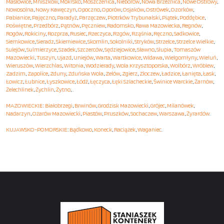
Masłowice
,
Mniszków
,
Mokrsko
,
Moszczenica
,
Nieborów
,
Nowa Brzeźnica
,
Nowe Ostrowy
,
Nowosolna
,
Nowy Kawęczyn
,
Opoczno
,
Oporów
,
Osjaków
,
Ostrówek
,
Ozorków
,
Pabianice
,
Pajęczno
,
Paradyż
,
Parzęczew
,
Piotrków Trybunalski
,
Piątek
,
Poddębice
,
Poświętne
,
Przedbórz
,
Pątnów
,
Pęczniew
,
Radomsko
,
Rawa Mazowiecka
,
Regnów
,
Rogów
,
Rokiciny
,
Rozprza
,
Rusiec
,
Rzeczyca
,
Rzgów
,
Rząśnia
,
Ręczno
,
Sadkowice
,
Siemkowice
,
Sieradz
,
Skierniewice
,
Skomlin
,
Sokolniki
,
Stryków
,
Strzelce
,
Strzelce Wielkie
,
Sulejów
,
Sulmierzyce
,
Szadek
,
Szczerców
,
Sędziejowice
,
Sławno
,
Słupia
,
Tomaszów
Mazowiecki
,
Tuszyn
,
Ujazd
,
Uniejów
,
Warta
,
Wartkowice
,
Widawa
,
Wielgomłyny
,
Wieluń
,
Wieruszów
,
Wierzchlas
,
Witonia
,
Wodzierady
,
Wola Krzysztoporska
,
Wolbórz
,
Wróblew
,
Zadzim
,
Zapolice
,
Zduny
,
Zduńska Wola
,
Zelów
,
Zgierz
,
Złoczew
,
Ładzice
,
Łanięta
,
Łask
,
Łowicz
,
Łubnice
,
Łyszkowice
,
Łódź
,
Łęczyca
,
Łęki Szlacheckie
,
Świnice Warckie
,
Żarnów
,
Żelechlinek
,
Żychlin
,
Żytno
, .
MAZOWIECKIE
:
Białobrzegi
,
Brwinów
,
Grodzisk Mazowiecki
,
Grójec
,
Milanówek
,
Nadarzyn
,
Ożarów Mazowiecki
,
Piastów
,
Pruszków
,
Sochaczew
,
Warszawa
,
Żyrardów
.
KUJAWSKO-POMORSKIE
:
Bądkowo
,
Koneck
,
Raciążek
,
Waganiec
.