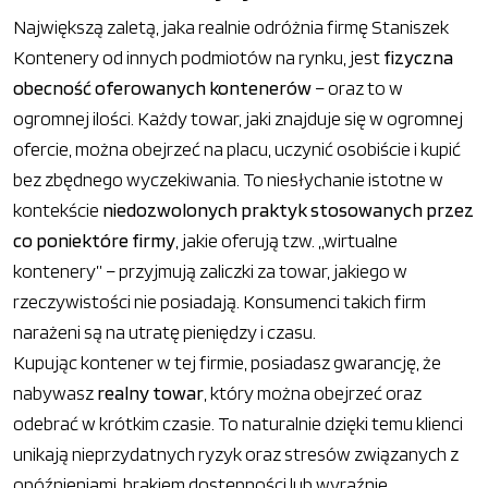
Największą zaletą, jaka realnie odróżnia firmę Staniszek
Kontenery od innych podmiotów na rynku, jest
fizyczna
obecność oferowanych kontenerów
– oraz to w
ogromnej ilości. Każdy towar, jaki znajduje się w ogromnej
ofercie, można obejrzeć na placu, uczynić osobiście i kupić
bez zbędnego wyczekiwania. To niesłychanie istotne w
kontekście
niedozwolonych praktyk stosowanych przez
co poniektóre firmy
, jakie oferują tzw. „wirtualne
kontenery” – przyjmują zaliczki za towar, jakiego w
rzeczywistości nie posiadają. Konsumenci takich firm
narażeni są na utratę pieniędzy i czasu.
Kupując kontener w tej firmie, posiadasz gwarancję, że
nabywasz
realny towar
, który można obejrzeć oraz
odebrać w krótkim czasie. To naturalnie dzięki temu klienci
unikają nieprzydatnych ryzyk oraz stresów związanych z
opóźnieniami, brakiem dostępności lub wyraźnie