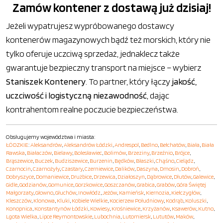
Zamów kontener z dostawą już dzisiaj!
Jeżeli wypatrujesz wypróbowanego dostawcy
kontenerów magazynowych bądź też morskich, który nie
tylko oferuje uczciwą sprzedaż, jednaklecz także
gwarantuje bezpieczny transport na miejsce – wybierz
Staniszek Kontenery
. To partner, który łączy
jakość,
uczciwość i logistyczną niezawodność
, dając
kontrahentom realne poczucie bezpieczeństwa.
Obsługujemy województwa i miasta:
ŁÓDZKIE
:
Aleksandrów
,
Aleksandrów Łódzki
,
Andrespol
,
Bedlno
,
Bełchatów
,
Biała
,
Biała
Rawska
,
Białaczów
,
Bielawy
,
Bolesławiec
,
Bolimów
,
Brzeziny
,
Brzeźnio
,
Brójce
,
Brąszewice
,
Buczek
,
Budziszewice
,
Burzenin
,
Będków
,
Błaszki
,
Chąśno
,
Cielądz
,
Czarnocin
,
Czarnożyły
,
Czastary
,
Czerniewice
,
Dalików
,
Daszyna
,
Dmosin
,
Dobroń
,
Dobryszyce
,
Domaniewice
,
Drużbice
,
Drzewica
,
Działoszyn
,
Dąbrowice
,
Dłutów
,
Galewice
,
Gidle
,
Godzianów
,
Gomunice
,
Gorzkowice
,
Goszczanów
,
Grabica
,
Grabów
,
Góra Świętej
Małgorzaty
,
Głowno
,
Głuchów
,
Inowłódz
,
Jeżów
,
Kamieńsk
,
Kiernozia
,
Kiełczygłów
,
Kleszczów
,
Klonowa
,
Kluki
,
Kobiele Wielkie
,
Kocierzew Południowy
,
Kodrąb
,
Koluszki
,
Konopnica
,
Konstantynów Łódzki
,
Kowiesy
,
Krośniewice
,
Krzyżanów
,
Ksawerów
,
Kutno
,
Lgota Wielka
,
Lipce Reymontowskie
,
Lubochnia
,
Lutomiersk
,
Lututów
,
Maków
,