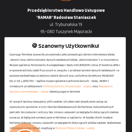
Przedsiębiorstwo Handlowo Usługowe
"RAMAR" Radosław Staniaszek
ul. Trybunalska 19
95-080 Tuszynek Majoracki
🍪 Szanowny Użytkowniku!
Szanując Państwa prawo do prywatności jako prowadzący Serwis Internetowy (dalej
„Serwis”) oraz Administrator danych osobowych (dalej „Administrator”), w rozumieniu
+48
729-133-333
Rozporządzenia Parlamentu Europejskiego i Rady (UE) 2016/679 z dnia 27 kwietnia 2016 r.
biuro@601144444.pl
w sprawie ochrony osób fizycznych w związku z przetwarzaniem danych osobowych i w
sprawie swobodnego przepływu takich danych oraz uchylenia dyrektywy 95/46/WE
(Dz.U.UE.L.2016.119.1 – ogólne rozporządzenie o ochronie danych – dalej „RODO”),
niniejszym przedstawiam
Politykę Ochrony Prywatności – więcej,
oraz
Regulamin
Kontakt
Serwisu Internetowego – więcej,
obowiązujące w Serwisie.
W ramach Serwisu stosujemy pliki cookies. Ich celem jest świadczenie usług na
najwyższym poziomie, w tym również dostosowanych do Państwa indywidualnych
Regulamin serwisu
potrzeb. Korzystanie z witryny bez zmiany ustawień przeglądarki dotyczących cookies
Polityka Ochrony Prywatności
oznacza, że będą one umieszczane w Państwa urządzeniu. W każdej chwili możecie
Państwo dokonać zmiany ustawień przeglądarki dotyczących plików cookies. Dodatkowe
Polityka Plików Cookies
informacje na ten temat znajdują w
Polityce Plików Cookies – więcej.