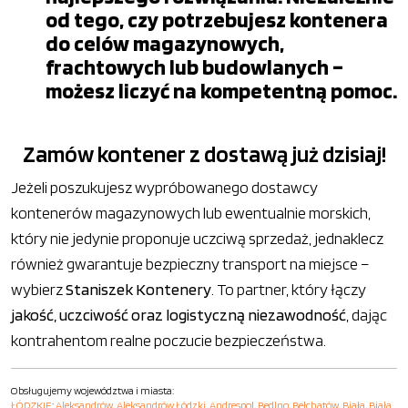
od tego, czy potrzebujesz kontenera
do celów magazynowych,
frachtowych lub budowlanych –
możesz liczyć na kompetentną pomoc.
Zamów kontener z dostawą już dzisiaj!
Jeżeli poszukujesz wypróbowanego dostawcy
kontenerów magazynowych lub ewentualnie morskich,
który nie jedynie proponuje uczciwą sprzedaż, jednaklecz
również gwarantuje bezpieczny transport na miejsce –
wybierz
Staniszek Kontenery
. To partner, który łączy
jakość, uczciwość oraz logistyczną niezawodność
, dając
kontrahentom realne poczucie bezpieczeństwa.
Obsługujemy województwa i miasta:
ŁÓDZKIE
:
Aleksandrów
,
Aleksandrów Łódzki
,
Andrespol
,
Bedlno
,
Bełchatów
,
Biała
,
Biała