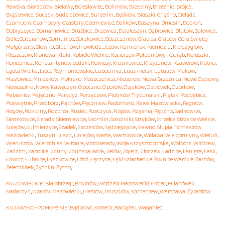
Rawska
,
Białaczów
,
Bielawy
,
Bolesławiec
,
Bolimów
,
Brzeziny
,
Brzeźnio
,
Brójce
,
Brąszewice
,
Buczek
,
Budziszewice
,
Burzenin
,
Będków
,
Błaszki
,
Chąśno
,
Cielądz
,
Czarnocin
,
Czarnożyły
,
Czastary
,
Czerniewice
,
Dalików
,
Daszyna
,
Dmosin
,
Dobroń
,
Dobryszyce
,
Domaniewice
,
Drużbice
,
Drzewica
,
Działoszyn
,
Dąbrowice
,
Dłutów
,
Galewice
,
Gidle
,
Godzianów
,
Gomunice
,
Gorzkowice
,
Goszczanów
,
Grabica
,
Grabów
,
Góra Świętej
Małgorzaty
,
Głowno
,
Głuchów
,
Inowłódz
,
Jeżów
,
Kamieńsk
,
Kiernozia
,
Kiełczygłów
,
Kleszczów
,
Klonowa
,
Kluki
,
Kobiele Wielkie
,
Kocierzew Południowy
,
Kodrąb
,
Koluszki
,
Konopnica
,
Konstantynów Łódzki
,
Kowiesy
,
Krośniewice
,
Krzyżanów
,
Ksawerów
,
Kutno
,
Lgota Wielka
,
Lipce Reymontowskie
,
Lubochnia
,
Lutomiersk
,
Lututów
,
Maków
,
Masłowice
,
Mniszków
,
Mokrsko
,
Moszczenica
,
Nieborów
,
Nowa Brzeźnica
,
Nowe Ostrowy
,
Nowosolna
,
Nowy Kawęczyn
,
Opoczno
,
Oporów
,
Osjaków
,
Ostrówek
,
Ozorków
,
Pabianice
,
Pajęczno
,
Paradyż
,
Parzęczew
,
Piotrków Trybunalski
,
Piątek
,
Poddębice
,
Poświętne
,
Przedbórz
,
Pątnów
,
Pęczniew
,
Radomsko
,
Rawa Mazowiecka
,
Regnów
,
Rogów
,
Rokiciny
,
Rozprza
,
Rusiec
,
Rzeczyca
,
Rzgów
,
Rząśnia
,
Ręczno
,
Sadkowice
,
Siemkowice
,
Sieradz
,
Skierniewice
,
Skomlin
,
Sokolniki
,
Stryków
,
Strzelce
,
Strzelce Wielkie
,
Sulejów
,
Sulmierzyce
,
Szadek
,
Szczerców
,
Sędziejowice
,
Sławno
,
Słupia
,
Tomaszów
Mazowiecki
,
Tuszyn
,
Ujazd
,
Uniejów
,
Warta
,
Wartkowice
,
Widawa
,
Wielgomłyny
,
Wieluń
,
Wieruszów
,
Wierzchlas
,
Witonia
,
Wodzierady
,
Wola Krzysztoporska
,
Wolbórz
,
Wróblew
,
Zadzim
,
Zapolice
,
Zduny
,
Zduńska Wola
,
Zelów
,
Zgierz
,
Złoczew
,
Ładzice
,
Łanięta
,
Łask
,
Łowicz
,
Łubnice
,
Łyszkowice
,
Łódź
,
Łęczyca
,
Łęki Szlacheckie
,
Świnice Warckie
,
Żarnów
,
Żelechlinek
,
Żychlin
,
Żytno
, .
MAZOWIECKIE
:
Białobrzegi
,
Brwinów
,
Grodzisk Mazowiecki
,
Grójec
,
Milanówek
,
Nadarzyn
,
Ożarów Mazowiecki
,
Piastów
,
Pruszków
,
Sochaczew
,
Warszawa
,
Żyrardów
.
KUJAWSKO-POMORSKIE
:
Bądkowo
,
Koneck
,
Raciążek
,
Waganiec
.