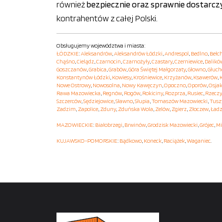
również
bezpiecznie oraz sprawnie dostarcz
kontrahentów z całej Polski.
Obsługujemy województwa i miasta:
ŁÓDZKIE
:
Aleksandrów
,
Aleksandrów Łódzki
,
Andrespol
,
Bedlno
,
Bełc
Chąśno
,
Cielądz
,
Czarnocin
,
Czarnożyły
,
Czastary
,
Czerniewice
,
Dalikó
Goszczanów
,
Grabica
,
Grabów
,
Góra Świętej Małgorzaty
,
Głowno
,
Głuc
Konstantynów Łódzki
,
Kowiesy
,
Krośniewice
,
Krzyżanów
,
Ksawerów
,
Nowe Ostrowy
,
Nowosolna
,
Nowy Kawęczyn
,
Opoczno
,
Oporów
,
Osja
Rawa Mazowiecka
,
Regnów
,
Rogów
,
Rokiciny
,
Rozprza
,
Rusiec
,
Rzecz
Szczerców
,
Sędziejowice
,
Sławno
,
Słupia
,
Tomaszów Mazowiecki
,
Tusz
Zadzim
,
Zapolice
,
Zduny
,
Zduńska Wola
,
Zelów
,
Zgierz
,
Złoczew
,
Ładz
MAZOWIECKIE
:
Białobrzegi
,
Brwinów
,
Grodzisk Mazowiecki
,
Grójec
,
Mi
KUJAWSKO-POMORSKIE
:
Bądkowo
,
Koneck
,
Raciążek
,
Waganiec
.