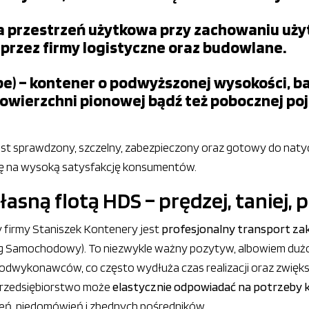
a przestrzeń użytkowa przy zachowaniu uży
przez firmy logistyczne oraz budowlane.
e) – kontener o podwyższonej wysokości, b
wierzchni pionowej bądź też pobocznej po
jest sprawdzony, szczelny, zabezpieczony oraz gotowy do na
się na wysoką satysfakcję konsumentów.
sną flotą HDS – prędzej, taniej, 
firmy Staniszek Kontenery jest
profesjonalny transport za
g Samochodowy). To niezwykle ważny pozytyw, albowiem dużo
odwykonawców, co często wydłuża czas realizacji oraz zwięks
przedsiębiorstwo może
elastycznie odpowiadać na potrzeb
ień, niedomówień i zbędnych pośredników.