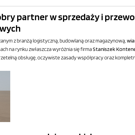
obry partner w sprzedaży i przew
owych
zanym z branżą logistyczną, budowlaną oraz magazynową,
wia
iach na rynku zwłaszcza wyróżnia się firma
Staniszek Konten
rzetelną obsługę, oczywiste zasady współpracy oraz kompletną