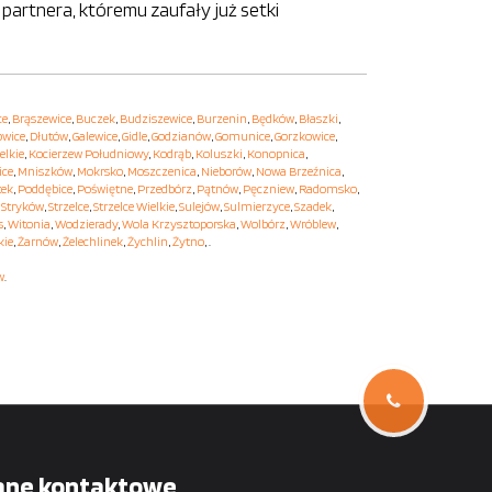
 partnera, któremu zaufały już setki
ce
,
Brąszewice
,
Buczek
,
Budziszewice
,
Burzenin
,
Będków
,
Błaszki
,
owice
,
Dłutów
,
Galewice
,
Gidle
,
Godzianów
,
Gomunice
,
Gorzkowice
,
elkie
,
Kocierzew Południowy
,
Kodrąb
,
Koluszki
,
Konopnica
,
ice
,
Mniszków
,
Mokrsko
,
Moszczenica
,
Nieborów
,
Nowa Brzeźnica
,
tek
,
Poddębice
,
Poświętne
,
Przedbórz
,
Pątnów
,
Pęczniew
,
Radomsko
,
,
Stryków
,
Strzelce
,
Strzelce Wielkie
,
Sulejów
,
Sulmierzyce
,
Szadek
,
s
,
Witonia
,
Wodzierady
,
Wola Krzysztoporska
,
Wolbórz
,
Wróblew
,
kie
,
Żarnów
,
Żelechlinek
,
Żychlin
,
Żytno
, .
w
.
ane kontaktowe