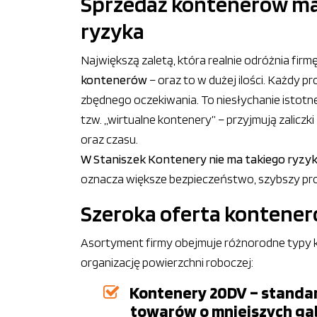
Sprzedaż kontenerów ma
ryzyka
Największą zaletą, która realnie odróżnia fir
kontenerów
– oraz to w dużej ilości. Każdy p
zbędnego oczekiwania. To niesłychanie istotn
tzw. „wirtualne kontenery” – przyjmują zaliczk
oraz czasu.
W Staniszek Kontenery nie ma takiego ryzy
oznacza większe bezpieczeństwo, szybszy pro
Szeroka oferta kontener
Asortyment firmy obejmuje różnorodne typy k
organizację powierzchni roboczej:
Kontenery 20DV – standa
towarów o mniejszych gab