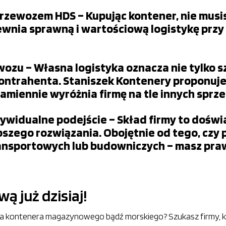
zewozem HDS – Kupując kontener, nie musisz
ewnia sprawną i wartościową logistykę prz
zu – Własna logistyka oznacza nie tylko szy
kontrahenta. Staniszek Kontenery proponuje
znamiennie wyróżnia firmę na tle innych sp
widualne podejście – Skład firmy to doświa
szego rozwiązania. Obojętnie od tego, czy
nsportowych lub budowniczych – masz prawo
 już dzisiaj!
 kontenera magazynowego bądź morskiego? Szukasz firmy, któr