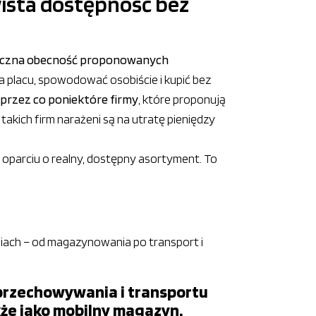
ista dostępność bez
yczna obecność proponowanych
na placu, spowodować osobiście i kupić bez
rzez co poniektóre firmy
, które proponują
takich firm narażeni są na utratę pieniędzy
w oparciu o realny, dostępny asortyment. To
.
iach – od magazynowania po transport i
przechowywania i transportu
że jako mobilny magazyn.