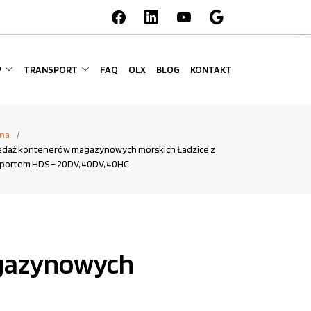
P
TRANSPORT
FAQ
OLX
BLOG
KONTAKT
na
edaż kontenerów magazynowych morskich Ładzice z
sportem HDS – 20DV, 40DV, 40HC
agazynowych