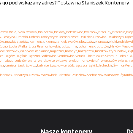
y go pod wskazany adres
? Postaw na
Staniszek Kontenery
–
hatów
,
Biała
,
Biała Rawska
,
Białaczów
,
Bielawy
,
Bolesławiec
,
Bolimów
,
Brzeziny
,
Brzeźnio
,
Brój
w
,
Daszyna
,
Dmosin
,
Dobroń
,
Dobryszyce
,
Domaniewice
,
Drużbice
,
Drzewica
,
Działoszyn
,
Dąbr
hów
,
Inowłódz
,
Jeżów
,
Kamieńsk
,
Kiernozia
,
Kiełczygłów
,
Kleszczów
,
Klonowa
,
Kluki
,
Kobiele Wi
Kutno
,
Lgota Wielka
,
Lipce Reymontowskie
,
Lubochnia
,
Lutomiersk
,
Lututów
,
Maków
,
Masłow
ków
,
Ostrówek
,
Ozorków
,
Pabianice
,
Pajęczno
,
Paradyż
,
Parzęczew
,
Piotrków Trybunalski
,
Pią
yca
,
Rzgów
,
Rząśnia
,
Ręczno
,
Sadkowice
,
Siemkowice
,
Sieradz
,
Skierniewice
,
Skomlin
,
Sokolniki
yn
,
Ujazd
,
Uniejów
,
Warta
,
Wartkowice
,
Widawa
,
Wielgomłyny
,
Wieluń
,
Wieruszów
,
Wierzchla
ice
,
Łanięta
,
Łask
,
Łowicz
,
Łubnice
,
Łyszkowice
,
Łódź
,
Łęczyca
,
Łęki Szlacheckie
,
Świnice Warc
lanówek
,
Nadarzyn
,
Ożarów Mazowiecki
,
Piastów
,
Pruszków
,
Sochaczew
,
Warszawa
,
Żyrardó
Nasze kontenery
D