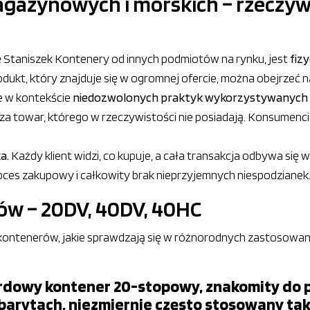
gazynowych i morskich – rzeczyw
mę Staniszek Kontenery od innych podmiotów na rynku, jest
fiz
rodukt, który znajduje się w ogromnej ofercie, można obejrzeć 
e w kontekście
niedozwolonych praktyk wykorzystywanych p
i za towar, którego w rzeczywistości nie posiadają. Konsumenci 
ka.
Każdy klient widzi, co kupuje, a cała transakcja odbywa się 
ces zakupowy i całkowity brak nieprzyjemnych niespodzianek
ów – 20DV, 40DV, 40HC
ontenerów, jakie sprawdzają się w różnorodnych zastosowan
rdowy kontener 20-stopowy, znakomity do 
arytach, niezmiernie często stosowany tak