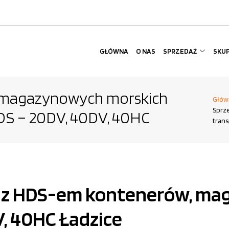
GŁÓWNA
O NAS
SPRZEDAŻ
SKU
 magazynowych morskich
Głów
Sprz
DS – 20DV, 40DV, 40HC
tran
rt z HDS-em kontenerów, m
, 40HC Ładzice