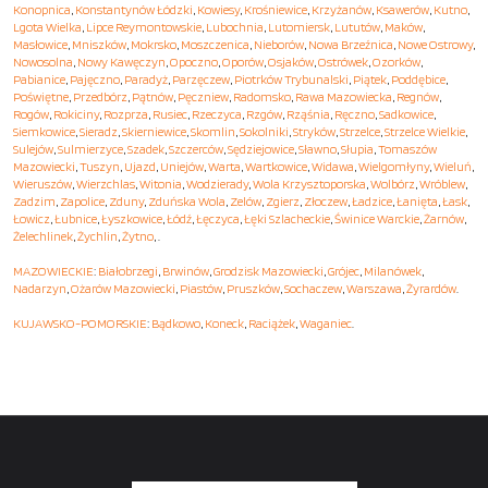
Konopnica
,
Konstantynów Łódzki
,
Kowiesy
,
Krośniewice
,
Krzyżanów
,
Ksawerów
,
Kutno
,
Lgota Wielka
,
Lipce Reymontowskie
,
Lubochnia
,
Lutomiersk
,
Lututów
,
Maków
,
Masłowice
,
Mniszków
,
Mokrsko
,
Moszczenica
,
Nieborów
,
Nowa Brzeźnica
,
Nowe Ostrowy
,
Nowosolna
,
Nowy Kawęczyn
,
Opoczno
,
Oporów
,
Osjaków
,
Ostrówek
,
Ozorków
,
Pabianice
,
Pajęczno
,
Paradyż
,
Parzęczew
,
Piotrków Trybunalski
,
Piątek
,
Poddębice
,
Poświętne
,
Przedbórz
,
Pątnów
,
Pęczniew
,
Radomsko
,
Rawa Mazowiecka
,
Regnów
,
Rogów
,
Rokiciny
,
Rozprza
,
Rusiec
,
Rzeczyca
,
Rzgów
,
Rząśnia
,
Ręczno
,
Sadkowice
,
Siemkowice
,
Sieradz
,
Skierniewice
,
Skomlin
,
Sokolniki
,
Stryków
,
Strzelce
,
Strzelce Wielkie
,
Sulejów
,
Sulmierzyce
,
Szadek
,
Szczerców
,
Sędziejowice
,
Sławno
,
Słupia
,
Tomaszów
Mazowiecki
,
Tuszyn
,
Ujazd
,
Uniejów
,
Warta
,
Wartkowice
,
Widawa
,
Wielgomłyny
,
Wieluń
,
Wieruszów
,
Wierzchlas
,
Witonia
,
Wodzierady
,
Wola Krzysztoporska
,
Wolbórz
,
Wróblew
,
Zadzim
,
Zapolice
,
Zduny
,
Zduńska Wola
,
Zelów
,
Zgierz
,
Złoczew
,
Ładzice
,
Łanięta
,
Łask
,
Łowicz
,
Łubnice
,
Łyszkowice
,
Łódź
,
Łęczyca
,
Łęki Szlacheckie
,
Świnice Warckie
,
Żarnów
,
Żelechlinek
,
Żychlin
,
Żytno
, .
MAZOWIECKIE
:
Białobrzegi
,
Brwinów
,
Grodzisk Mazowiecki
,
Grójec
,
Milanówek
,
Nadarzyn
,
Ożarów Mazowiecki
,
Piastów
,
Pruszków
,
Sochaczew
,
Warszawa
,
Żyrardów
.
KUJAWSKO-POMORSKIE
:
Bądkowo
,
Koneck
,
Raciążek
,
Waganiec
.