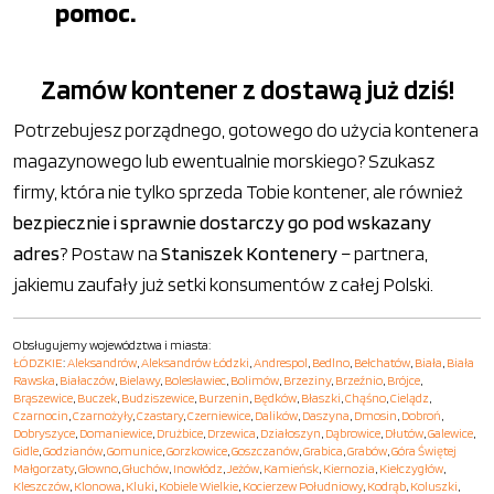
pomoc.
Zamów kontener z dostawą już dziś!
Potrzebujesz porządnego, gotowego do użycia kontenera
magazynowego lub ewentualnie morskiego? Szukasz
firmy, która nie tylko sprzeda Tobie kontener, ale również
bezpiecznie i sprawnie dostarczy go pod wskazany
adres
? Postaw na
Staniszek Kontenery
– partnera,
jakiemu zaufały już setki konsumentów z całej Polski.
Obsługujemy województwa i miasta:
ŁÓDZKIE
:
Aleksandrów
,
Aleksandrów Łódzki
,
Andrespol
,
Bedlno
,
Bełchatów
,
Biała
,
Biała
Rawska
,
Białaczów
,
Bielawy
,
Bolesławiec
,
Bolimów
,
Brzeziny
,
Brzeźnio
,
Brójce
,
Brąszewice
,
Buczek
,
Budziszewice
,
Burzenin
,
Będków
,
Błaszki
,
Chąśno
,
Cielądz
,
Czarnocin
,
Czarnożyły
,
Czastary
,
Czerniewice
,
Dalików
,
Daszyna
,
Dmosin
,
Dobroń
,
Dobryszyce
,
Domaniewice
,
Drużbice
,
Drzewica
,
Działoszyn
,
Dąbrowice
,
Dłutów
,
Galewice
,
Gidle
,
Godzianów
,
Gomunice
,
Gorzkowice
,
Goszczanów
,
Grabica
,
Grabów
,
Góra Świętej
Małgorzaty
,
Głowno
,
Głuchów
,
Inowłódz
,
Jeżów
,
Kamieńsk
,
Kiernozia
,
Kiełczygłów
,
Kleszczów
,
Klonowa
,
Kluki
,
Kobiele Wielkie
,
Kocierzew Południowy
,
Kodrąb
,
Koluszki
,