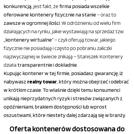
konkurencją
, jest fakt, że
firma posiada wszelkie
oferowane kontenery fizycznie na stanie
– oraz to
zawsze w ogromnej ilości
. W odróżnieniu od wielu firm
działających na rynku, jakie wystawiają na sprzedaż tzw.
„kontenery wirtualne”
– czyli oferują towar, jakiego
fizycznie nie posiadają i często po pobraniu zaliczki
najzwyczajniej w świecie znikają – Staniszek Kontenery
działa
transparentnie i dokładnie.
Kupując kontener w tej firmie, posiadasz gwarancję, iż
nabywasz
realny towar
, który można obejrzeć i odebrać
w krótkim czasie. To właśnie dzięki temu konsumenci
unikają nieprzydatnych ryzyk i stresów związanych z
opóźnieniami, brakiem dostępności lub wprost
oszustwami, które niestety dalej zdarzają się w branży.
Oferta kontenerów dostosowana do