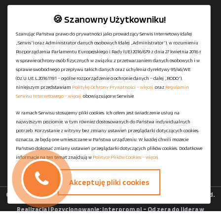
🍪 Szanowny Użytkowniku!
Szanując Państwa prawo do prywatności jako prowadzący Serwis Internetowy (dalej
„Serwis”) oraz Administrator danych osobowych (dalej „Administrator”), w rozumieniu
+48
729-133-333
Rozporządzenia Parlamentu Europejskiego i Rady (UE) 2016/679 z dnia 27 kwietnia 2016 r.
biuro@601144444.pl
w sprawie ochrony osób fizycznych w związku z przetwarzaniem danych osobowych i w
sprawie swobodnego przepływu takich danych oraz uchylenia dyrektywy 95/46/WE
(Dz.U.UE.L.2016.119.1 – ogólne rozporządzenie o ochronie danych – dalej „RODO”),
niniejszym przedstawiam
Politykę Ochrony Prywatności – więcej,
oraz
Regulamin
Kontakt
Serwisu Internetowego – więcej,
obowiązujące w Serwisie.
W ramach Serwisu stosujemy pliki cookies. Ich celem jest świadczenie usług na
najwyższym poziomie, w tym również dostosowanych do Państwa indywidualnych
Regulamin serwisu
potrzeb. Korzystanie z witryny bez zmiany ustawień przeglądarki dotyczących cookies
Polityka Ochrony Prywatności
oznacza, że będą one umieszczane w Państwa urządzeniu. W każdej chwili możecie
Państwo dokonać zmiany ustawień przeglądarki dotyczących plików cookies. Dodatkowe
Polityka Plików Cookies
informacje na ten temat znajdują w
Polityce Plików Cookies – więcej.
Mapa strony
Akceptuję pliki cookies
Copyright ©
StaniaszekKontenery.pl
- 2026 All Rights Reserved.
Realizacja i Pozycjonowanie:
Interprom.pl – Od zera do lidera w
wyszukiwarkach.