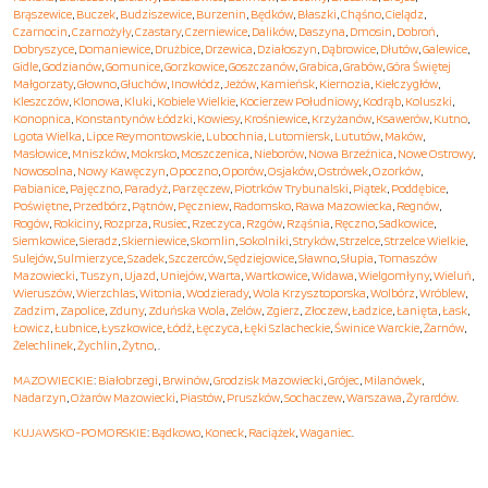
Brąszewice
,
Buczek
,
Budziszewice
,
Burzenin
,
Będków
,
Błaszki
,
Chąśno
,
Cielądz
,
Czarnocin
,
Czarnożyły
,
Czastary
,
Czerniewice
,
Dalików
,
Daszyna
,
Dmosin
,
Dobroń
,
Dobryszyce
,
Domaniewice
,
Drużbice
,
Drzewica
,
Działoszyn
,
Dąbrowice
,
Dłutów
,
Galewice
,
Gidle
,
Godzianów
,
Gomunice
,
Gorzkowice
,
Goszczanów
,
Grabica
,
Grabów
,
Góra Świętej
Małgorzaty
,
Głowno
,
Głuchów
,
Inowłódz
,
Jeżów
,
Kamieńsk
,
Kiernozia
,
Kiełczygłów
,
Kleszczów
,
Klonowa
,
Kluki
,
Kobiele Wielkie
,
Kocierzew Południowy
,
Kodrąb
,
Koluszki
,
Konopnica
,
Konstantynów Łódzki
,
Kowiesy
,
Krośniewice
,
Krzyżanów
,
Ksawerów
,
Kutno
,
Lgota Wielka
,
Lipce Reymontowskie
,
Lubochnia
,
Lutomiersk
,
Lututów
,
Maków
,
Masłowice
,
Mniszków
,
Mokrsko
,
Moszczenica
,
Nieborów
,
Nowa Brzeźnica
,
Nowe Ostrowy
,
Nowosolna
,
Nowy Kawęczyn
,
Opoczno
,
Oporów
,
Osjaków
,
Ostrówek
,
Ozorków
,
Pabianice
,
Pajęczno
,
Paradyż
,
Parzęczew
,
Piotrków Trybunalski
,
Piątek
,
Poddębice
,
Poświętne
,
Przedbórz
,
Pątnów
,
Pęczniew
,
Radomsko
,
Rawa Mazowiecka
,
Regnów
,
Rogów
,
Rokiciny
,
Rozprza
,
Rusiec
,
Rzeczyca
,
Rzgów
,
Rząśnia
,
Ręczno
,
Sadkowice
,
Siemkowice
,
Sieradz
,
Skierniewice
,
Skomlin
,
Sokolniki
,
Stryków
,
Strzelce
,
Strzelce Wielkie
,
Sulejów
,
Sulmierzyce
,
Szadek
,
Szczerców
,
Sędziejowice
,
Sławno
,
Słupia
,
Tomaszów
Mazowiecki
,
Tuszyn
,
Ujazd
,
Uniejów
,
Warta
,
Wartkowice
,
Widawa
,
Wielgomłyny
,
Wieluń
,
Wieruszów
,
Wierzchlas
,
Witonia
,
Wodzierady
,
Wola Krzysztoporska
,
Wolbórz
,
Wróblew
,
Zadzim
,
Zapolice
,
Zduny
,
Zduńska Wola
,
Zelów
,
Zgierz
,
Złoczew
,
Ładzice
,
Łanięta
,
Łask
,
Łowicz
,
Łubnice
,
Łyszkowice
,
Łódź
,
Łęczyca
,
Łęki Szlacheckie
,
Świnice Warckie
,
Żarnów
,
Żelechlinek
,
Żychlin
,
Żytno
, .
MAZOWIECKIE
:
Białobrzegi
,
Brwinów
,
Grodzisk Mazowiecki
,
Grójec
,
Milanówek
,
Nadarzyn
,
Ożarów Mazowiecki
,
Piastów
,
Pruszków
,
Sochaczew
,
Warszawa
,
Żyrardów
.
KUJAWSKO-POMORSKIE
:
Bądkowo
,
Koneck
,
Raciążek
,
Waganiec
.