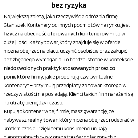
bez ryzyka
Największą zaletą, jaka rzeczywiście odróżnia firmę
Staniszek Kontenery od innych podmiotów na rynku, jest
fizyczna obecność oferowanych kontenerów
– i to w
dużej ilości. Każdy towar, który znajduje się w ofercie,
można obejrzeć na placu, uczynić osobiście oraz zakupić
bez zbędnego wymagania. To bardzo istotne w kontekście
niedozwolonych praktyk stosowanych przez co
poniektóre firmy
, jakie proponują tzw. „wirtualne
kontenery” – przyjmują przedpłaty za towar, którego w
rzeczywistości nie posiadają. Klienci takich firm narażeni są
na utratę pieniędzy i czasu.
Kupując kontener w tej firmie, masz gwarancję, że
nabywasz
realny towar
, który można obejrzeć i odebrać w
krótkim czasie. Dzięki temu konsumenci unikają
niepotrzebnych ryzyk oraz stresów połączonych z