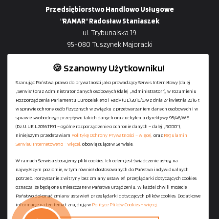
Przedsiębiorstwo Handlowo Usługowe
"RAMAR" Radosław Staniaszek
ul. Trybunalska 19
95-080 Tuszynek Majoracki
🍪 Szanowny Użytkowniku!
Szanując Państwa prawo do prywatności jako prowadzący Serwis Internetowy (dalej
„Serwis”) oraz Administrator danych osobowych (dalej „Administrator”), w rozumieniu
+48
729-133-333
Rozporządzenia Parlamentu Europejskiego i Rady (UE) 2016/679 z dnia 27 kwietnia 2016 r.
biuro@601144444.pl
w sprawie ochrony osób fizycznych w związku z przetwarzaniem danych osobowych i w
sprawie swobodnego przepływu takich danych oraz uchylenia dyrektywy 95/46/WE
(Dz.U.UE.L.2016.119.1 – ogólne rozporządzenie o ochronie danych – dalej „RODO”),
niniejszym przedstawiam
Politykę Ochrony Prywatności – więcej,
oraz
Regulamin
Kontakt
Serwisu Internetowego – więcej,
obowiązujące w Serwisie.
W ramach Serwisu stosujemy pliki cookies. Ich celem jest świadczenie usług na
najwyższym poziomie, w tym również dostosowanych do Państwa indywidualnych
Regulamin serwisu
potrzeb. Korzystanie z witryny bez zmiany ustawień przeglądarki dotyczących cookies
Polityka Ochrony Prywatności
oznacza, że będą one umieszczane w Państwa urządzeniu. W każdej chwili możecie
Państwo dokonać zmiany ustawień przeglądarki dotyczących plików cookies. Dodatkowe
Polityka Plików Cookies
informacje na ten temat znajdują w
Polityce Plików Cookies – więcej.
Mapa strony