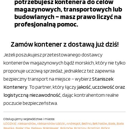
potrzebujesz kontenera do celów
magazynowych, transportowych lub
budowlanych – masz prawo liczyć na
profesjonalną pomoc.
Zamów kontener z dostawą już dziś!
Jeżeli poszukujesz przetestowanego dostawcy
kontenerów magazynowych bądź morskich, który nie tylko
proponuje uczciwą sprzedaż, jednaklecz też zapewnia
bezpieczny transport na miejsce – wybierz
Staniszek
Kontenery
. To partner, który łączy
jakość, uczciwość oraz
logistyczną niezawodność
, dając kontrahentom realne
poczucie bezpieczeństwa.
Obsługujemy województwa i miasta:
ŁÓDZKIE
:
Aleksandrów
,
Aleksandrów Łódzki
,
Andrespol
,
Bedlno
,
Bełchatów
,
Biała
,
Biała
Rawska
,
Białaczów
,
Bielawy
,
Bolesławiec
,
Bolimów
,
Brzeziny
,
Brzeźnio
,
Brójce
,