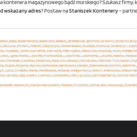
 kontenera magazynowego bądź morskiego? Szukasz firmy, któ
pod wskazany adres
? Postaw na
Staniszek Kontenery
– partne
hatów
,
Biała
,
Biała Rawska
,
Białaczów
,
Bielawy
,
Bolesławiec
,
Bolimów
,
Brzeziny
,
Brzeźnio
,
Brój
w
,
Daszyna
,
Dmosin
,
Dobroń
,
Dobryszyce
,
Domaniewice
,
Drużbice
,
Drzewica
,
Działoszyn
,
Dąbr
hów
,
Inowłódz
,
Jeżów
,
Kamieńsk
,
Kiernozia
,
Kiełczygłów
,
Kleszczów
,
Klonowa
,
Kluki
,
Kobiele Wi
Kutno
,
Lgota Wielka
,
Lipce Reymontowskie
,
Lubochnia
,
Lutomiersk
,
Lututów
,
Maków
,
Masłow
ków
,
Ostrówek
,
Ozorków
,
Pabianice
,
Pajęczno
,
Paradyż
,
Parzęczew
,
Piotrków Trybunalski
,
Pią
yca
,
Rzgów
,
Rząśnia
,
Ręczno
,
Sadkowice
,
Siemkowice
,
Sieradz
,
Skierniewice
,
Skomlin
,
Sokolniki
yn
,
Ujazd
,
Uniejów
,
Warta
,
Wartkowice
,
Widawa
,
Wielgomłyny
,
Wieluń
,
Wieruszów
,
Wierzchla
ice
,
Łanięta
,
Łask
,
Łowicz
,
Łubnice
,
Łyszkowice
,
Łódź
,
Łęczyca
,
Łęki Szlacheckie
,
Świnice Warc
lanówek
,
Nadarzyn
,
Ożarów Mazowiecki
,
Piastów
,
Pruszków
,
Sochaczew
,
Warszawa
,
Żyrardó