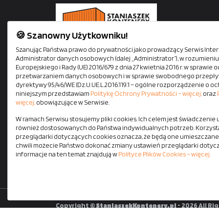
🍪 Szanowny Użytkowniku!
Staniaszek Kontenery oferuje kontenery mieszkalne,
Szanując Państwa prawo do prywatności jako prowadzący Serwis Intern
Administrator danych osobowych (dalej „Administrator”), w rozumien
biurowe, socjalne i magazynowe. Siedziba firmy mieś
Europejskiego i Rady (UE) 2016/679 z dnia 27 kwietnia 2016 r. w sprawi
się tuż przy autostradzie A1. Zapewniamy szybki i
przetwarzaniem danych osobowych i w sprawie swobodnego przepływ
bezpieczny transport na terenie całej Polski własnym
dyrektywy 95/46/WE (Dz.U.UE.L.2016.119.1 – ogólne rozporządzenie o oc
niniejszym przedstawiam
Politykę Ochrony Prywatności – więcej,
oraz
pojazdami z HDS-em. Wszystkie kontenery dostępne
więcej,
obowiązujące w Serwisie.
od ręki.
W ramach Serwisu stosujemy pliki cookies. Ich celem jest świadczenie
również dostosowanych do Państwa indywidualnych potrzeb. Korzysta
przeglądarki dotyczących cookies oznacza, że będą one umieszczane
chwili możecie Państwo dokonać zmiany ustawień przeglądarki dotyc
informacje na ten temat znajdują w
Polityce Plików Cookies – więcej.
Regula
Copyright ©
StaniaszekKontenery.pl
- 2026 All Ri