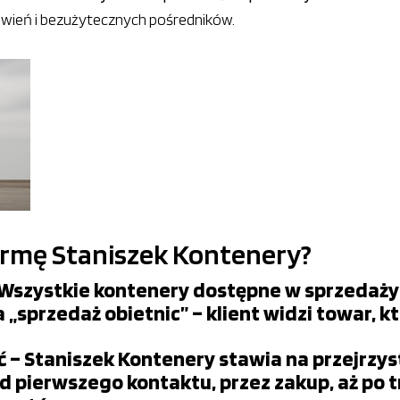
ówień i bezużytecznych pośredników.
irmę Staniszek Kontenery?
Wszystkie kontenery dostępne w sprzedaży z
a „sprzedaż obietnic” – klient widzi towar, k
ć – Staniszek Kontenery stawia na przejrzy
Od pierwszego kontaktu, przez zakup, aż po t