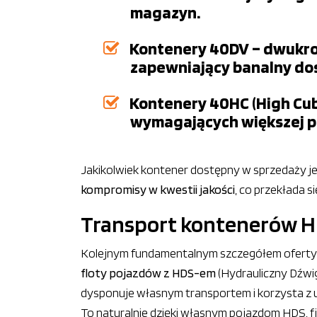
magazyn.
Kontenery 40DV – dwukrot
zapewniający banalny do
Kontenery 40HC (High Cub
wymagających większej p
Jakikolwiek kontener dostępny w sprzedaży 
kompromisy w kwestii jakości
, co przekłada s
Transport kontenerów HD
Kolejnym fundamentalnym szczegółem oferty 
floty pojazdów z HDS-em
(Hydrauliczny Dźwi
dysponuje własnym transportem i korzysta z u
To naturalnie dzięki własnym pojazdom HDS, 