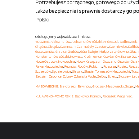
Potrzebujesz porządnego, gotowego do użycia
także
bezpiecznie i sprawnie dostarczy go 
Polski.
Obsługujemy województwa i miasta:
ŁÓDZKIE
:
Aleksandrów
,
Aleksandrów Łódzki
,
Andrespol
,
Bedlno
,
Bełc
Chąśno
,
Cielądz
,
Czarnocin
,
Czarnożyły
,
Czastary
,
Czerniewice
,
Dalikó
Goszczanów
,
Grabica
,
Grabów
,
Góra Świętej Małgorzaty
,
Głowno
,
Głuc
Konstantynów Łódzki
,
Kowiesy
,
Krośniewice
,
Krzyżanów
,
Ksawerów
,
Nowe Ostrowy
,
Nowosolna
,
Nowy Kawęczyn
,
Opoczno
,
Oporów
,
Osja
Rawa Mazowiecka
,
Regnów
,
Rogów
,
Rokiciny
,
Rozprza
,
Rusiec
,
Rzecz
Szczerców
,
Sędziejowice
,
Sławno
,
Słupia
,
Tomaszów Mazowiecki
,
Tusz
Zadzim
,
Zapolice
,
Zduny
,
Zduńska Wola
,
Zelów
,
Zgierz
,
Złoczew
,
Ładz
MAZOWIECKIE
:
Białobrzegi
,
Brwinów
,
Grodzisk Mazowiecki
,
Grójec
,
Mi
KUJAWSKO-POMORSKIE
:
Bądkowo
,
Koneck
,
Raciążek
,
Waganiec
.