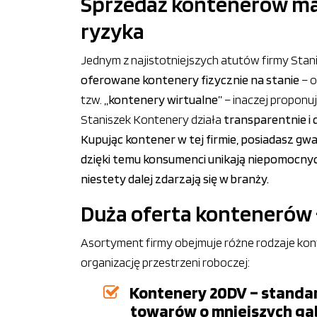
Sprzedaż kontenerów ma
ryzyka
Jednym z najistotniejszych atutów firmy Stani
oferowane kontenery fizycznie na stanie
– o
tzw.
„kontenery wirtualne”
– inaczej proponuj
Staniszek Kontenery działa
transparentnie i 
Kupując kontener w tej firmie, posiadasz gw
dzięki temu konsumenci unikają niepomocnyc
niestety dalej zdarzają się w branży.
Duża oferta kontenerów 
Asortyment firmy obejmuje różne rodzaje kon
organizację przestrzeni roboczej:
Kontenery 20DV – standa
towarów o mniejszych gab