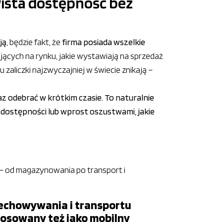
ista dostępność bez
ją
, będzie fakt, że
firma posiada wszelkie
łających na rynku, jakie wystawiają na sprzedaż
 zaliczki najzwyczajniej w świecie znikają –
az odebrać w krótkim czasie. To naturalnie
dostępności lub wprost oszustwami, jakie
– od magazynowania po transport i
echowywania i transportu
osowany też jako mobilny