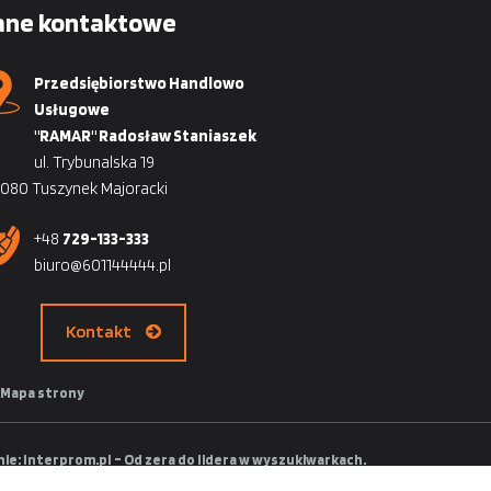
ane kontaktowe
Przedsiębiorstwo Handlowo
Usługowe
"RAMAR" Radosław Staniaszek
ul. Trybunalska 19
080 Tuszynek Majoracki
+48
729-133-333
biuro@601144444.pl
Kontakt
Mapa strony
nie:
Interprom.pl – Od zera do lidera w wyszukiwarkach.