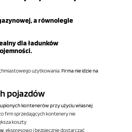
gazynowej, a równolegle
dealny dla ładunków
ojemności.
tychmiastowego użytkowania.
Firma nie idzie na
ch pojazdów
kupionych kontenerów przy użyciu własnej
 firm sprzedających kontenery nie
ększa koszty.
ów
, ekspresowo i bezpiecznie dostarczać