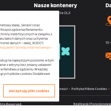
Nasze kontenery
D
na platformie OLX
etowy (dalej „Serwis”) oraz
iu Rozporządzenia Parlamentu
ci
e ochrony osób fizycznych w związku z
u takich danych oraz uchylenia
i
95-
hronie danych – dalej „RODO”),
Regulamin Serwisu Internetowego –
 są
 usług na najwyższym poziomie, w tym
nie z witryny bez zmiany ustawień
 w Państwa urządzeniu. W każdej
zących plików cookies. Dodatkowe
min serwisu
Polityka Ochrony Prywatności
Polityka Plików Cookies
Akceptuję pliki cookies
ghts Reserved.
Realizacja i Pozycjonowa