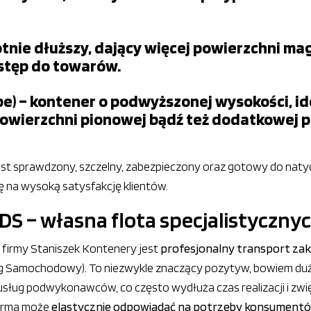
nie dłuższy, dający więcej powierzchni ma
stęp do towarów.
e) – kontener o podwyższonej wysokości, i
owierzchni pionowej bądź też dodatkowej p
jest sprawdzony, szczelny, zabezpieczony oraz gotowy do na
ię na wysoką satysfakcję klientów.
S – własna flota specjalistyczny
firmy Staniszek Kontenery jest
profesjonalny transport za
g Samochodowy). To niezwykle znaczący pozytyw, bowiem dużo
sług podwykonawców, co często wydłuża czas realizacji i zwi
firma może
elastycznie odpowiadać na potrzeby konsument