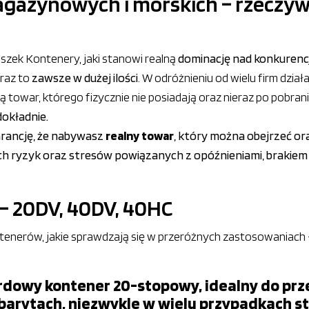
gazynowych i morskich – rzeczyw
szek Kontenery, jaki stanowi realną
dominację nad konkurenc
raz to
zawsze w dużej ilości
. W odróżnieniu od wielu firm dzia
ą towar, którego fizycznie nie posiadają oraz nieraz po pobraniu
dokładnie.
arancję, że nabywasz
realny towar
, który można obejrzeć or
h ryzyk oraz stresów powiązanych z opóźnieniami, brakiem 
– 20DV, 40DV, 40HC
tenerów, jakie sprawdzają się w przeróżnych zastosowaniach 
rdowy kontener 20-stopowy, idealny do prz
arytach, niezwykle w wielu przypadkach st