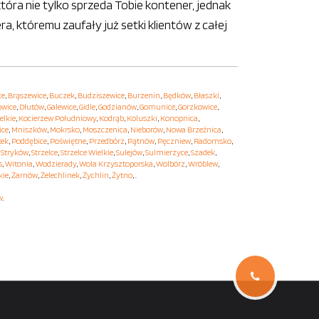
ra nie tylko sprzeda Tobie kontener, jednak
ra, któremu zaufały już setki klientów z całej
ce
,
Brąszewice
,
Buczek
,
Budziszewice
,
Burzenin
,
Będków
,
Błaszki
,
owice
,
Dłutów
,
Galewice
,
Gidle
,
Godzianów
,
Gomunice
,
Gorzkowice
,
elkie
,
Kocierzew Południowy
,
Kodrąb
,
Koluszki
,
Konopnica
,
ice
,
Mniszków
,
Mokrsko
,
Moszczenica
,
Nieborów
,
Nowa Brzeźnica
,
tek
,
Poddębice
,
Poświętne
,
Przedbórz
,
Pątnów
,
Pęczniew
,
Radomsko
,
,
Stryków
,
Strzelce
,
Strzelce Wielkie
,
Sulejów
,
Sulmierzyce
,
Szadek
,
s
,
Witonia
,
Wodzierady
,
Wola Krzysztoporska
,
Wolbórz
,
Wróblew
,
kie
,
Żarnów
,
Żelechlinek
,
Żychlin
,
Żytno
, .
w
.