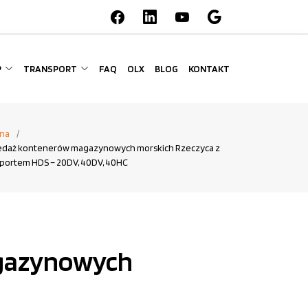
P
TRANSPORT
FAQ
OLX
BLOG
KONTAKT
na
edaż kontenerów magazynowych morskich Rzeczyca z
sportem HDS – 20DV, 40DV, 40HC
agazynowych