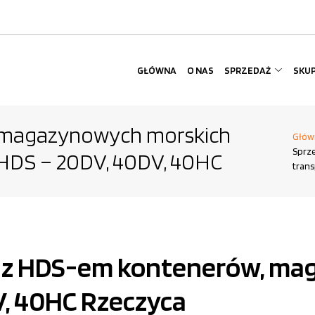
GŁÓWNA
O NAS
SPRZEDAŻ
SKU
 magazynowych morskich
Głów
Sprz
HDS – 20DV, 40DV, 40HC
tran
rt z HDS-em kontenerów, m
V, 40HC Rzeczyca