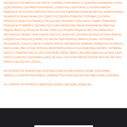
Konopnica
,
Konstantynów Łódzki
,
Kowiesy
,
Krośniewice
,
Krzyżanów
,
Ksawerów
,
Kutno
,
Lgota Wielka
,
Lipce Reymontowskie
,
Lubochnia
,
Lutomiersk
,
Lututów
,
Maków
,
Masłowice
,
Mniszków
,
Mokrsko
,
Moszczenica
,
Nieborów
,
Nowa Brzeźnica
,
Nowe Ostrowy
,
Nowosolna
,
Nowy Kawęczyn
,
Opoczno
,
Oporów
,
Osjaków
,
Ostrówek
,
Ozorków
,
Pabianice
,
Pajęczno
,
Paradyż
,
Parzęczew
,
Piotrków Trybunalski
,
Piątek
,
Poddębice
,
Poświętne
,
Przedbórz
,
Pątnów
,
Pęczniew
,
Radomsko
,
Rawa Mazowiecka
,
Regnów
,
Rogów
,
Rokiciny
,
Rozprza
,
Rusiec
,
Rzeczyca
,
Rzgów
,
Rząśnia
,
Ręczno
,
Sadkowice
,
Siemkowice
,
Sieradz
,
Skierniewice
,
Skomlin
,
Sokolniki
,
Stryków
,
Strzelce
,
Strzelce Wielkie
,
Sulejów
,
Sulmierzyce
,
Szadek
,
Szczerców
,
Sędziejowice
,
Sławno
,
Słupia
,
Tomaszów
Mazowiecki
,
Tuszyn
,
Ujazd
,
Uniejów
,
Warta
,
Wartkowice
,
Widawa
,
Wielgomłyny
,
Wieluń
,
Wieruszów
,
Wierzchlas
,
Witonia
,
Wodzierady
,
Wola Krzysztoporska
,
Wolbórz
,
Wróblew
,
Zadzim
,
Zapolice
,
Zduny
,
Zduńska Wola
,
Zelów
,
Zgierz
,
Złoczew
,
Ładzice
,
Łanięta
,
Łask
,
Łowicz
,
Łubnice
,
Łyszkowice
,
Łódź
,
Łęczyca
,
Łęki Szlacheckie
,
Świnice Warckie
,
Żarnów
,
Żelechlinek
,
Żychlin
,
Żytno
, .
MAZOWIECKIE
:
Białobrzegi
,
Brwinów
,
Grodzisk Mazowiecki
,
Grójec
,
Milanówek
,
Nadarzyn
,
Ożarów Mazowiecki
,
Piastów
,
Pruszków
,
Sochaczew
,
Warszawa
,
Żyrardów
.
KUJAWSKO-POMORSKIE
:
Bądkowo
,
Koneck
,
Raciążek
,
Waganiec
.