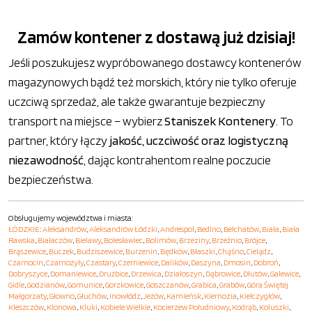
Zamów kontener z dostawą już dzisiaj!
Jeśli poszukujesz wypróbowanego dostawcy kontenerów
magazynowych bądź też morskich, który nie tylko oferuje
uczciwą sprzedaż, ale także gwarantuje bezpieczny
transport na miejsce – wybierz
Staniszek Kontenery
. To
partner, który łączy
jakość, uczciwość oraz logistyczną
niezawodność
, dając kontrahentom realne poczucie
bezpieczeństwa.
Obsługujemy województwa i miasta:
ŁÓDZKIE
:
Aleksandrów
,
Aleksandrów Łódzki
,
Andrespol
,
Bedlno
,
Bełchatów
,
Biała
,
Biała
Rawska
,
Białaczów
,
Bielawy
,
Bolesławiec
,
Bolimów
,
Brzeziny
,
Brzeźnio
,
Brójce
,
Brąszewice
,
Buczek
,
Budziszewice
,
Burzenin
,
Będków
,
Błaszki
,
Chąśno
,
Cielądz
,
Czarnocin
,
Czarnożyły
,
Czastary
,
Czerniewice
,
Dalików
,
Daszyna
,
Dmosin
,
Dobroń
,
Dobryszyce
,
Domaniewice
,
Drużbice
,
Drzewica
,
Działoszyn
,
Dąbrowice
,
Dłutów
,
Galewice
,
Gidle
,
Godzianów
,
Gomunice
,
Gorzkowice
,
Goszczanów
,
Grabica
,
Grabów
,
Góra Świętej
Małgorzaty
,
Głowno
,
Głuchów
,
Inowłódz
,
Jeżów
,
Kamieńsk
,
Kiernozia
,
Kiełczygłów
,
Kleszczów
,
Klonowa
,
Kluki
,
Kobiele Wielkie
,
Kocierzew Południowy
,
Kodrąb
,
Koluszki
,