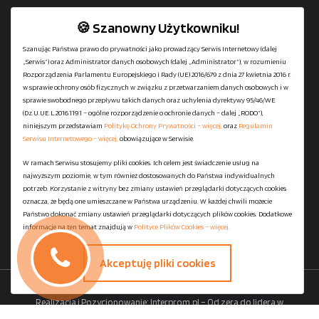
🍪 Szanowny Użytkowniku!
Szanując Państwa prawo do prywatności jako prowadzący Serwis Internetowy (dalej
„Serwis”) oraz Administrator danych osobowych (dalej „Administrator”), w rozumieniu
+48
729-133-333
Rozporządzenia Parlamentu Europejskiego i Rady (UE) 2016/679 z dnia 27 kwietnia 2016 r.
biuro@601144444.pl
w sprawie ochrony osób fizycznych w związku z przetwarzaniem danych osobowych i w
sprawie swobodnego przepływu takich danych oraz uchylenia dyrektywy 95/46/WE
(Dz.U.UE.L.2016.119.1 – ogólne rozporządzenie o ochronie danych – dalej „RODO”),
niniejszym przedstawiam
Politykę Ochrony Prywatności – więcej,
oraz
Regulamin
Kontakt
Serwisu Internetowego – więcej,
obowiązujące w Serwisie.
W ramach Serwisu stosujemy pliki cookies. Ich celem jest świadczenie usług na
najwyższym poziomie, w tym również dostosowanych do Państwa indywidualnych
Regulamin serwisu
potrzeb. Korzystanie z witryny bez zmiany ustawień przeglądarki dotyczących cookies
Polityka Ochrony Prywatności
oznacza, że będą one umieszczane w Państwa urządzeniu. W każdej chwili możecie
Państwo dokonać zmiany ustawień przeglądarki dotyczących plików cookies. Dodatkowe
Polityka Plików Cookies
informacje na ten temat znajdują w
Polityce Plików Cookies – więcej.
Mapa strony
Akceptuję pliki cookies
Copyright ©
StaniaszekKontenery.pl
- 2026 All Rights Reserved.
Realizacja i Pozycjonowanie:
Interprom.pl – Od zera do lidera w
wyszukiwarkach.