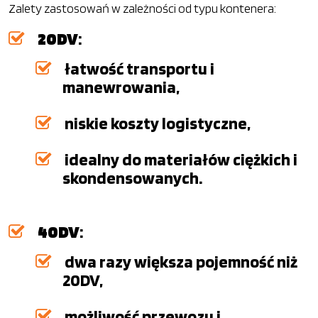
Zalety zastosowań w zależności od typu kontenera:
20DV
:
łatwość transportu i
manewrowania,
niskie koszty logistyczne,
idealny do materiałów ciężkich i
skondensowanych.
40DV
:
dwa razy większa pojemność niż
20DV,
możliwość przewozu i