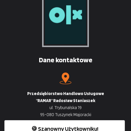
Dane kontaktowe
Przedsiębiorstwo Handlowo Usługowe
"RAMAR" Radosław Staniaszek
ul. Trybunalska 19
95-080 Tuszynek Majoracki
🍪 Szanowny Użytkowniku!