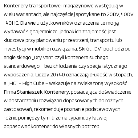
Kontenery transportowe i magazynowe występują w
wielu wariantach, ale najczęściej spotykane to 20DV, 40DV
i 40HC. Dla wielu użytkowników oznaczenia te mogą
wydawać się tajemnicze, jednak ich znajomość jest
kluczowa przy planowaniu przestrzeni, transportu lub
inwestycji w mobilne rozwiązania. Skrót „DV” pochodzi od
angielskiego „Dry Van”, czyli kontenera suchego,
standardowego – bez chłodzenia czy specjalistycznego
wyposażenia. Liczby 20 i 40 oznaczają długość w stopach,
a „HC” – High Cube – wskazuje na zwiększoną wysokość.
Firma
Staniaszek Kontenery
, posiadająca doświadczenie
w dostarczaniu rozwiązań dopasowanych do różnych
zastosowań, rekomenduje poznanie podstawowych
różnic pomiędzy tymi trzema typami, by łatwiej
dopasować kontener do własnych potrzeb.