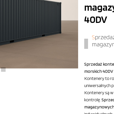
magazy
40DV
Sprzedaż kontenerów kontenerów
magazyn
Sprzedaż kont
morskich 40DV
Kontenery to ro
uniwersalnych p
Kontenery są w 
kontrolę.
Sprze
magazynowych,
indywidualnych.