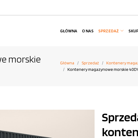
GŁÓWNA
O NAS
SPRZEDAŻ
SKU
e morskie
Główna
Sprzedaż
Kontenery maga
Kontenery magazynowe morskie 40D
Sprzed
konte