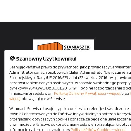
🍪 Szanowny Użytkowniku!
Staniaszek Kontenery oferuje kontenery mieszkalne,
Szanując Państwa prawo do prywatności jako prowadzący Serwis Intern
Administrator danych osobowych (dalej „Administrator”), w rozumien
biurowe, socjalne i magazynowe. Siedziba firmy mieś
Europejskiego i Rady (UE) 2016/679 z dnia 27 kwietnia 2016 r. w sprawi
się tuż przy autostradzie A1. Zapewniamy szybki i
przetwarzaniem danych osobowych i w sprawie swobodnego przepływ
bezpieczny transport na terenie całej Polski własnym
dyrektywy 95/46/WE (Dz.U.UE.L.2016.119.1 – ogólne rozporządzenie o oc
niniejszym przedstawiam
Politykę Ochrony Prywatności – więcej,
oraz
pojazdami z HDS-em. Wszystkie kontenery dostępne
więcej,
obowiązujące w Serwisie.
od ręki.
W ramach Serwisu stosujemy pliki cookies. Ich celem jest świadczenie
również dostosowanych do Państwa indywidualnych potrzeb. Korzysta
przeglądarki dotyczących cookies oznacza, że będą one umieszczane
chwili możecie Państwo dokonać zmiany ustawień przeglądarki dotyc
informacje na ten temat znajdują w
Polityce Plików Cookies – więcej.