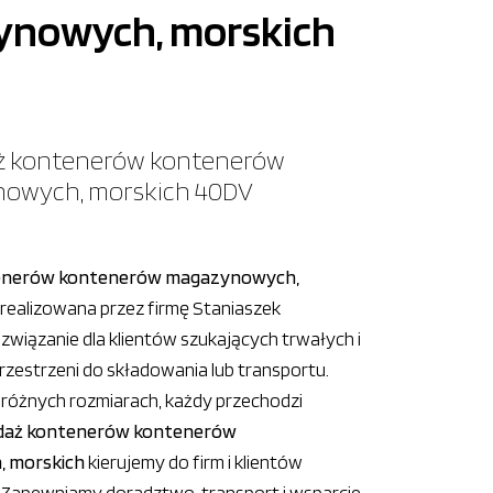
nowych, morskich
owych, morskich 40DV
enerów kontenerów magazynowych,
realizowana przez firmę Staniaszek
związanie dla klientów szukających trwałych i
rzestrzeni do składowania lub transportu.
różnych rozmiarach, każdy przechodzi
daż kontenerów kontenerów
 morskich
kierujemy do firm i klientów
 Zapewniamy doradztwo, transport i wsparcie.