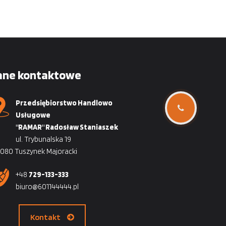
ane kontaktowe
Przedsiębiorstwo Handlowo
Usługowe
"RAMAR" Radosław Staniaszek
ul. Trybunalska 19
080 Tuszynek Majoracki
+48
729-133-333
biuro@601144444.pl
Kontakt