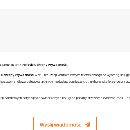
u Serwisu
oraz
Polityki Ochrony Prywatności.
e Ochrony Prywatności
w celu realizacji kontaktu w tym telefonicznego na wybraną usłu
rstwo Handlowo Usługowe „RAMAR” Radosław Staniaszek, ul. Trybunalska 19, 95-080 Tuszyn
i handlowych dotyczących świadczonych usługi na podany przeze mnie adres e-mail lub t
Wyślij wiadomość