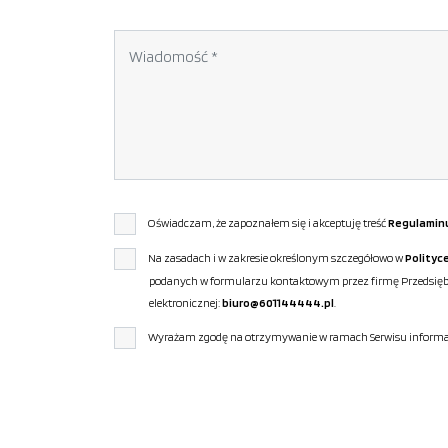
Oświadczam, że zapoznałem się i akceptuję treść
Regulamin
Na zasadach i w zakresie określonym szczegółowo w
Polityc
podanych w formularzu kontaktowym przez firmę Przedsiębio
elektronicznej:
biuro@601144444.pl
.
Wyrażam zgodę na otrzymywanie w ramach Serwisu informacj