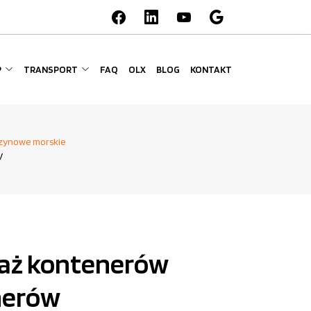
P
TRANSPORT
FAQ
OLX
BLOG
KONTAKT
zynowe morskie
V
aż kontenerów
nerów