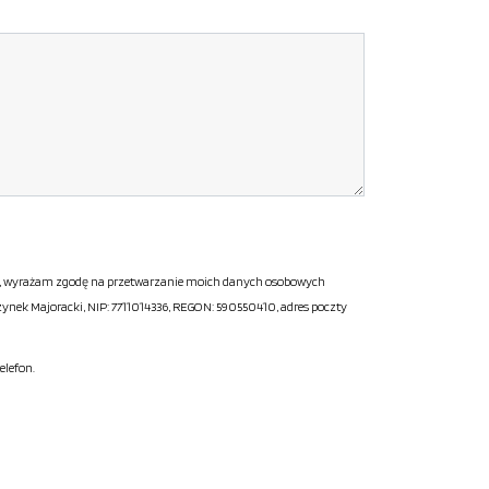
gę, wyrażam zgodę na przetwarzanie moich danych osobowych
ek Majoracki, NIP: 7711014336, REGON: 590550410, adres poczty
elefon.