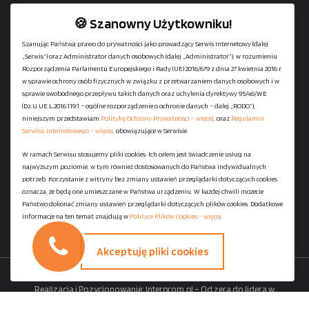
🍪 Szanowny Użytkowniku!
Szanując Państwa prawo do prywatności jako prowadzący Serwis Internetowy (dalej
„Serwis”) oraz Administrator danych osobowych (dalej „Administrator”), w rozumieniu
+48
729-133-333
Rozporządzenia Parlamentu Europejskiego i Rady (UE) 2016/679 z dnia 27 kwietnia 2016 r.
biuro@601144444.pl
w sprawie ochrony osób fizycznych w związku z przetwarzaniem danych osobowych i w
sprawie swobodnego przepływu takich danych oraz uchylenia dyrektywy 95/46/WE
(Dz.U.UE.L.2016.119.1 – ogólne rozporządzenie o ochronie danych – dalej „RODO”),
niniejszym przedstawiam
Politykę Ochrony Prywatności – więcej,
oraz
Regulamin
Kontakt
Serwisu Internetowego – więcej,
obowiązujące w Serwisie.
W ramach Serwisu stosujemy pliki cookies. Ich celem jest świadczenie usług na
najwyższym poziomie, w tym również dostosowanych do Państwa indywidualnych
Regulamin serwisu
potrzeb. Korzystanie z witryny bez zmiany ustawień przeglądarki dotyczących cookies
Polityka Ochrony Prywatności
oznacza, że będą one umieszczane w Państwa urządzeniu. W każdej chwili możecie
Państwo dokonać zmiany ustawień przeglądarki dotyczących plików cookies. Dodatkowe
Polityka Plików Cookies
informacje na ten temat znajdują w
Polityce Plików Cookies – więcej.
Mapa strony
Akceptuję pliki cookies
Copyright ©
StaniaszekKontenery.pl
- 2026 All Rights Reserved.
Realizacja i Pozycjonowanie:
Interprom.pl – Od zera do lidera w
wyszukiwarkach.