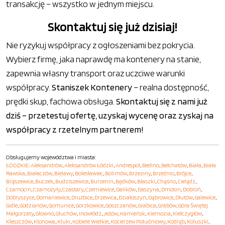
transakcję – wszystko w jednym miejscu.
Skontaktuj się już dzisiaj!
Nie ryzykuj współpracy z ogłoszeniami bez pokrycia.
Wybierz firmę, jaka naprawdę ma kontenery na stanie,
zapewnia własny transport oraz uczciwe warunki
współpracy.
Staniszek Kontenery
– realna dostępność,
prędki skup, fachowa obsługa.
Skontaktuj się z nami już
dziś – przetestuj ofertę, uzyskaj wycenę oraz zyskaj na
współpracy z rzetelnym partnerem!
Obsługujemy województwa i miasta:
ŁÓDZKIE
:
Aleksandrów
,
Aleksandrów Łódzki
,
Andrespol
,
Bedlno
,
Bełchatów
,
Biała
,
Biała
Rawska
,
Białaczów
,
Bielawy
,
Bolesławiec
,
Bolimów
,
Brzeziny
,
Brzeźnio
,
Brójce
,
Brąszewice
,
Buczek
,
Budziszewice
,
Burzenin
,
Będków
,
Błaszki
,
Chąśno
,
Cielądz
,
Czarnocin
,
Czarnożyły
,
Czastary
,
Czerniewice
,
Dalików
,
Daszyna
,
Dmosin
,
Dobroń
,
Dobryszyce
,
Domaniewice
,
Drużbice
,
Drzewica
,
Działoszyn
,
Dąbrowice
,
Dłutów
,
Galewice
,
Gidle
,
Godzianów
,
Gomunice
,
Gorzkowice
,
Goszczanów
,
Grabica
,
Grabów
,
Góra Świętej
Małgorzaty
,
Głowno
,
Głuchów
,
Inowłódz
,
Jeżów
,
Kamieńsk
,
Kiernozia
,
Kiełczygłów
,
Kleszczów
,
Klonowa
,
Kluki
,
Kobiele Wielkie
,
Kocierzew Południowy
,
Kodrąb
,
Koluszki
,