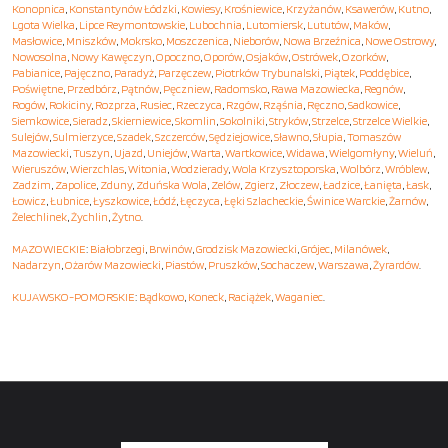
Konopnica
,
Konstantynów Łódzki
,
Kowiesy
,
Krośniewice
,
Krzyżanów
,
Ksawerów
,
Kutno
,
Lgota Wielka
,
Lipce Reymontowskie
,
Lubochnia
,
Lutomiersk
,
Lututów
,
Maków
,
Masłowice
,
Mniszków
,
Mokrsko
,
Moszczenica
,
Nieborów
,
Nowa Brzeźnica
,
Nowe Ostrowy
,
Nowosolna
,
Nowy Kawęczyn
,
Opoczno
,
Oporów
,
Osjaków
,
Ostrówek
,
Ozorków
,
Pabianice
,
Pajęczno
,
Paradyż
,
Parzęczew
,
Piotrków Trybunalski
,
Piątek
,
Poddębice
,
Poświętne
,
Przedbórz
,
Pątnów
,
Pęczniew
,
Radomsko
,
Rawa Mazowiecka
,
Regnów
,
Rogów
,
Rokiciny
,
Rozprza
,
Rusiec
,
Rzeczyca
,
Rzgów
,
Rząśnia
,
Ręczno
,
Sadkowice
,
Siemkowice
,
Sieradz
,
Skierniewice
,
Skomlin
,
Sokolniki
,
Stryków
,
Strzelce
,
Strzelce Wielkie
,
Sulejów
,
Sulmierzyce
,
Szadek
,
Szczerców
,
Sędziejowice
,
Sławno
,
Słupia
,
Tomaszów
Mazowiecki
,
Tuszyn
,
Ujazd
,
Uniejów
,
Warta
,
Wartkowice
,
Widawa
,
Wielgomłyny
,
Wieluń
,
Wieruszów
,
Wierzchlas
,
Witonia
,
Wodzierady
,
Wola Krzysztoporska
,
Wolbórz
,
Wróblew
,
Zadzim
,
Zapolice
,
Zduny
,
Zduńska Wola
,
Zelów
,
Zgierz
,
Złoczew
,
Ładzice
,
Łanięta
,
Łask
,
Łowicz
,
Łubnice
,
Łyszkowice
,
Łódź
,
Łęczyca
,
Łęki Szlacheckie
,
Świnice Warckie
,
Żarnów
,
Żelechlinek
,
Żychlin
,
Żytno
.
MAZOWIECKIE
:
Białobrzegi
,
Brwinów
,
Grodzisk Mazowiecki
,
Grójec
,
Milanówek
,
Nadarzyn
,
Ożarów Mazowiecki
,
Piastów
,
Pruszków
,
Sochaczew
,
Warszawa
,
Żyrardów
.
KUJAWSKO-POMORSKIE
:
Bądkowo
,
Koneck
,
Raciążek
,
Waganiec
.