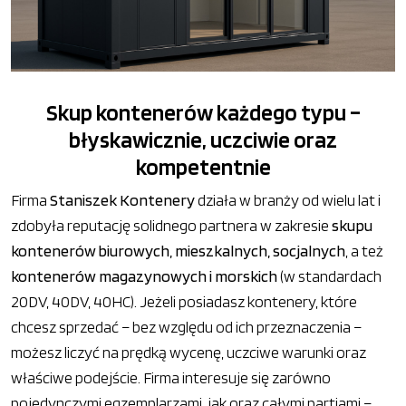
Skup kontenerów każdego typu –
błyskawicznie, uczciwie oraz
kompetentnie
Firma
Staniszek Kontenery
działa w branży od wielu lat i
zdobyła reputację solidnego partnera w zakresie
skupu
kontenerów biurowych, mieszkalnych, socjalnych
, a też
kontenerów magazynowych i morskich
(w standardach
20DV, 40DV, 40HC). Jeżeli posiadasz kontenery, które
chcesz sprzedać – bez względu od ich przeznaczenia –
możesz liczyć na prędką wycenę, uczciwe warunki oraz
właściwe podejście. Firma interesuje się zarówno
pojedynczymi egzemplarzami, jak oraz całymi partiami –