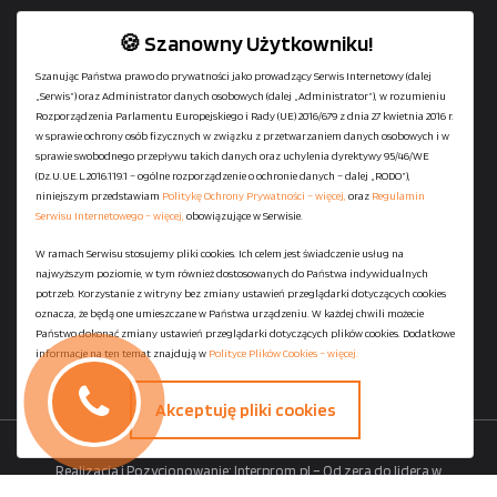
🍪 Szanowny Użytkowniku!
Szanując Państwa prawo do prywatności jako prowadzący Serwis Internetowy (dalej
„Serwis”) oraz Administrator danych osobowych (dalej „Administrator”), w rozumieniu
+48
729-133-333
Rozporządzenia Parlamentu Europejskiego i Rady (UE) 2016/679 z dnia 27 kwietnia 2016 r.
biuro@601144444.pl
w sprawie ochrony osób fizycznych w związku z przetwarzaniem danych osobowych i w
sprawie swobodnego przepływu takich danych oraz uchylenia dyrektywy 95/46/WE
(Dz.U.UE.L.2016.119.1 – ogólne rozporządzenie o ochronie danych – dalej „RODO”),
niniejszym przedstawiam
Politykę Ochrony Prywatności – więcej,
oraz
Regulamin
Kontakt
Serwisu Internetowego – więcej,
obowiązujące w Serwisie.
W ramach Serwisu stosujemy pliki cookies. Ich celem jest świadczenie usług na
najwyższym poziomie, w tym również dostosowanych do Państwa indywidualnych
Regulamin serwisu
potrzeb. Korzystanie z witryny bez zmiany ustawień przeglądarki dotyczących cookies
Polityka Ochrony Prywatności
oznacza, że będą one umieszczane w Państwa urządzeniu. W każdej chwili możecie
Państwo dokonać zmiany ustawień przeglądarki dotyczących plików cookies. Dodatkowe
Polityka Plików Cookies
informacje na ten temat znajdują w
Polityce Plików Cookies – więcej.
Mapa strony
Akceptuję pliki cookies
Copyright ©
StaniaszekKontenery.pl
- 2026 All Rights Reserved.
Realizacja i Pozycjonowanie:
Interprom.pl – Od zera do lidera w
wyszukiwarkach.