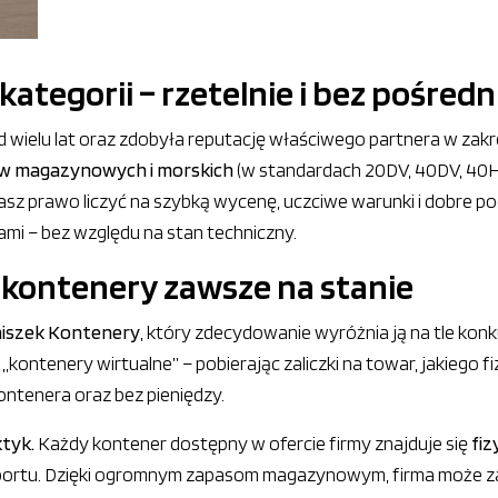
ategorii – rzetelnie i bez pośred
d wielu lat oraz zdobyła reputację właściwego partnera w zak
w magazynowych i morskich
(w standardach 20DV, 40DV, 40HC)
asz prawo liczyć na szybką wycenę, uczciwe warunki i dobre pod
ami – bez względu na stan techniczny.
 kontenery zawsze na stanie
niszek Kontenery
, który zdecydowanie wyróżnia ją na tle konku
kontenery wirtualne” – pobierając zaliczki na towar, jakiego fiz
ontenera oraz bez pieniędzy.
ktyk.
Każdy kontener dostępny w ofercie firmy znajduje się
fiz
sportu. Dzięki ogromnym zapasom magazynowym, firma może z