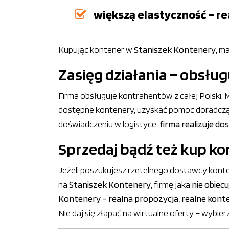
większą elastyczność – r
Kupując kontener w
Staniszek Kontenery
, m
Zasięg działania – obsłu
Firma obsługuje kontrahentów z całej Polski.
dostępne kontenery, uzyskać pomoc doradczą ora
doświadczeniu w logistyce,
firma realizuje do
Sprzedaj bądź też kup ko
Jeżeli poszukujesz rzetelnego dostawcy kont
na
Staniszek Kontenery
, firmę jaka
nie obiec
Kontenery – realna propozycja, realne kont
Nie daj się złapać na wirtualne oferty – wyb