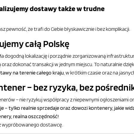
ealizujemy dostawy także w trudne
asz pewność, że trafi do Ciebie błyskawicznie i bez komplikacji.
gujemy całą Polskę
 Ma dogodną lokalizację i porządnie zorganizowaną infrastruk
z dokonać transakcji w jednym miejscu. To naturalnie dzięki ca
stawy na terenie całego kraju
, w krótkim czasie oraz na jasny
ntener – bez ryzyka, bez pośredn
enerów – nie ryzykuj współpracy z niepewnymi ogłoszeniami o
uje – tylko realnie sprzedaje oraz dowozi kontenery, jakie wi
enery, realna oszczędność!
ierz wypróbowanego dostawcę.