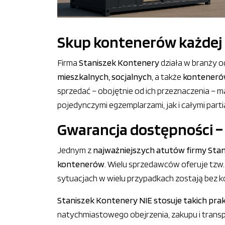
Skup kontenerów każdej k
Firma
Staniszek Kontenery
działa w branży o
mieszkalnych, socjalnych
, a także
konteneró
sprzedać – obojętnie od ich przeznaczenia – m
pojedynczymi egzemplarzami, jak i całymi parti
Gwarancja dostępności –
Jednym z
najważniejszych atutów firmy Sta
kontenerów
. Wielu sprzedawców oferuje tzw. „
sytuacjach w wielu przypadkach zostają bez k
Staniszek Kontenery NIE stosuje takich pra
natychmiastowego obejrzenia, zakupu i tran