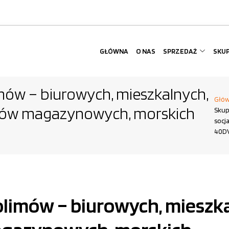
GŁÓWNA
O NAS
SPRZEDAŻ
SKU
ów – biurowych, mieszkalnych,
Głó
erów magazynowych, morskich
Skup
socj
40DV
imów – biurowych, mieszka