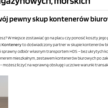
agazynowych, morskich
wój pewny skup kontenerów biuro
jesz? W miejsce zostawiać go na placu czy ponosić koszty jego
k Kontenery
to doświadczony partner w skupie kontenerów b
 i sprawny odbiór własnym transportem HDS – bez ukrytych 
tenerem mieszkalnym, zestawem kontenerów biurowych po zako
możesz liczyć na wprawną obsługę i uczciwe warunki transakc