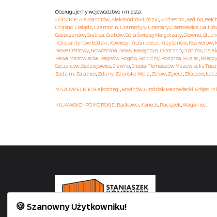
Obsługujemy województwa i miasta:
ŁÓDZKIE
:
Aleksandrów
,
Aleksandrów Łódzki
,
Andrespol
,
Bedlno
,
Bełc
Chąśno
,
Cielądz
,
Czarnocin
,
Czarnożyły
,
Czastary
,
Czerniewice
,
Dalikó
Goszczanów
,
Grabica
,
Grabów
,
Góra Świętej Małgorzaty
,
Głowno
,
Głuc
Konstantynów Łódzki
,
Kowiesy
,
Krośniewice
,
Krzyżanów
,
Ksawerów
,
Nowe Ostrowy
,
Nowosolna
,
Nowy Kawęczyn
,
Opoczno
,
Oporów
,
Osja
Rawa Mazowiecka
,
Regnów
,
Rogów
,
Rokiciny
,
Rozprza
,
Rusiec
,
Rzecz
Szczerców
,
Sędziejowice
,
Sławno
,
Słupia
,
Tomaszów Mazowiecki
,
Tusz
Zadzim
,
Zapolice
,
Zduny
,
Zduńska Wola
,
Zelów
,
Zgierz
,
Złoczew
,
Ładz
MAZOWIECKIE
:
Białobrzegi
,
Brwinów
,
Grodzisk Mazowiecki
,
Grójec
,
Mi
KUJAWSKO-POMORSKIE
:
Bądkowo
,
Koneck
,
Raciążek
,
Waganiec
.
🍪 Szanowny Użytkowniku!