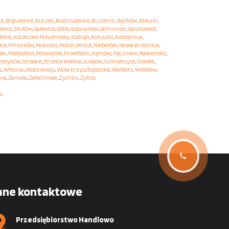
ce
,
Brąszewice
,
Buczek
,
Budziszewice
,
Burzenin
,
Będków
,
Błaszki
,
owice
,
Dłutów
,
Galewice
,
Gidle
,
Godzianów
,
Gomunice
,
Gorzkowice
,
elkie
,
Kocierzew Południowy
,
Kodrąb
,
Koluszki
,
Konopnica
,
ice
,
Mniszków
,
Mokrsko
,
Moszczenica
,
Nieborów
,
Nowa Brzeźnica
,
tek
,
Poddębice
,
Poświętne
,
Przedbórz
,
Pątnów
,
Pęczniew
,
Radomsko
,
,
Stryków
,
Strzelce
,
Strzelce Wielkie
,
Sulejów
,
Sulmierzyce
,
Szadek
,
s
,
Witonia
,
Wodzierady
,
Wola Krzysztoporska
,
Wolbórz
,
Wróblew
,
kie
,
Żarnów
,
Żelechlinek
,
Żychlin
,
Żytno
.
w
.
ane kontaktowe
Przedsiębiorstwo Handlowo