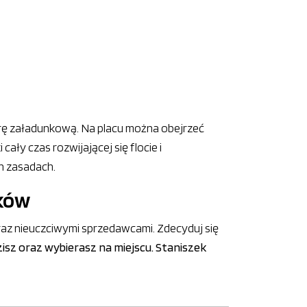
turę załadunkową. Na placu można obejrzeć
ły czas rozwijającej się flocie i
ch zasadach.
ików
raz nieuczciwymi sprzedawcami. Zdecyduj się
dzisz oraz wybierasz na miejscu. Staniszek