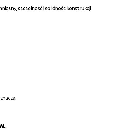
niczny, szczelność i solidność konstrukcji
.
oznacza:
w,