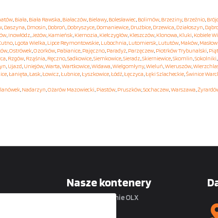
hatów
,
Biała
,
Biała Rawska
,
Białaczów
,
Bielawy
,
Bolesławiec
,
Bolimów
,
Brzeziny
,
Brzeźnio
,
Brój
w
,
Daszyna
,
Dmosin
,
Dobroń
,
Dobryszyce
,
Domaniewice
,
Drużbice
,
Drzewica
,
Działoszyn
,
Dąbr
hów
,
Inowłódz
,
Jeżów
,
Kamieńsk
,
Kiernozia
,
Kiełczygłów
,
Kleszczów
,
Klonowa
,
Kluki
,
Kobiele Wi
Kutno
,
Lgota Wielka
,
Lipce Reymontowskie
,
Lubochnia
,
Lutomiersk
,
Lututów
,
Maków
,
Masłow
ków
,
Ostrówek
,
Ozorków
,
Pabianice
,
Pajęczno
,
Paradyż
,
Parzęczew
,
Piotrków Trybunalski
,
Pią
yca
,
Rzgów
,
Rząśnia
,
Ręczno
,
Sadkowice
,
Siemkowice
,
Sieradz
,
Skierniewice
,
Skomlin
,
Sokolniki
yn
,
Ujazd
,
Uniejów
,
Warta
,
Wartkowice
,
Widawa
,
Wielgomłyny
,
Wieluń
,
Wieruszów
,
Wierzchla
ice
,
Łanięta
,
Łask
,
Łowicz
,
Łubnice
,
Łyszkowice
,
Łódź
,
Łęczyca
,
Łęki Szlacheckie
,
Świnice Warc
lanówek
,
Nadarzyn
,
Ożarów Mazowiecki
,
Piastów
,
Pruszków
,
Sochaczew
,
Warszawa
,
Żyrardó
Nasze kontenery
D
na platformie OLX