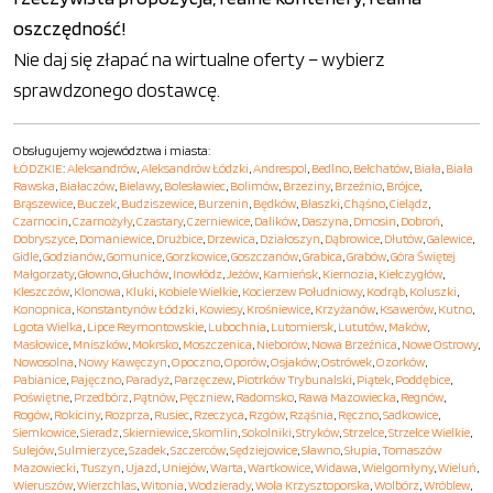
oszczędność!
Nie daj się złapać na wirtualne oferty – wybierz
sprawdzonego dostawcę.
Obsługujemy województwa i miasta:
ŁÓDZKIE
:
Aleksandrów
,
Aleksandrów Łódzki
,
Andrespol
,
Bedlno
,
Bełchatów
,
Biała
,
Biała
Rawska
,
Białaczów
,
Bielawy
,
Bolesławiec
,
Bolimów
,
Brzeziny
,
Brzeźnio
,
Brójce
,
Brąszewice
,
Buczek
,
Budziszewice
,
Burzenin
,
Będków
,
Błaszki
,
Chąśno
,
Cielądz
,
Czarnocin
,
Czarnożyły
,
Czastary
,
Czerniewice
,
Dalików
,
Daszyna
,
Dmosin
,
Dobroń
,
Dobryszyce
,
Domaniewice
,
Drużbice
,
Drzewica
,
Działoszyn
,
Dąbrowice
,
Dłutów
,
Galewice
,
Gidle
,
Godzianów
,
Gomunice
,
Gorzkowice
,
Goszczanów
,
Grabica
,
Grabów
,
Góra Świętej
Małgorzaty
,
Głowno
,
Głuchów
,
Inowłódz
,
Jeżów
,
Kamieńsk
,
Kiernozia
,
Kiełczygłów
,
Kleszczów
,
Klonowa
,
Kluki
,
Kobiele Wielkie
,
Kocierzew Południowy
,
Kodrąb
,
Koluszki
,
Konopnica
,
Konstantynów Łódzki
,
Kowiesy
,
Krośniewice
,
Krzyżanów
,
Ksawerów
,
Kutno
,
Lgota Wielka
,
Lipce Reymontowskie
,
Lubochnia
,
Lutomiersk
,
Lututów
,
Maków
,
Masłowice
,
Mniszków
,
Mokrsko
,
Moszczenica
,
Nieborów
,
Nowa Brzeźnica
,
Nowe Ostrowy
,
Nowosolna
,
Nowy Kawęczyn
,
Opoczno
,
Oporów
,
Osjaków
,
Ostrówek
,
Ozorków
,
Pabianice
,
Pajęczno
,
Paradyż
,
Parzęczew
,
Piotrków Trybunalski
,
Piątek
,
Poddębice
,
Poświętne
,
Przedbórz
,
Pątnów
,
Pęczniew
,
Radomsko
,
Rawa Mazowiecka
,
Regnów
,
Rogów
,
Rokiciny
,
Rozprza
,
Rusiec
,
Rzeczyca
,
Rzgów
,
Rząśnia
,
Ręczno
,
Sadkowice
,
Siemkowice
,
Sieradz
,
Skierniewice
,
Skomlin
,
Sokolniki
,
Stryków
,
Strzelce
,
Strzelce Wielkie
,
Sulejów
,
Sulmierzyce
,
Szadek
,
Szczerców
,
Sędziejowice
,
Sławno
,
Słupia
,
Tomaszów
Mazowiecki
,
Tuszyn
,
Ujazd
,
Uniejów
,
Warta
,
Wartkowice
,
Widawa
,
Wielgomłyny
,
Wieluń
,
Wieruszów
,
Wierzchlas
,
Witonia
,
Wodzierady
,
Wola Krzysztoporska
,
Wolbórz
,
Wróblew
,