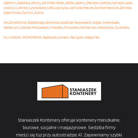
Zadzim
,
Zapolice
,
Zduny
,
Zduńska Wola
,
Zelów
,
Zgierz
,
Złoczew
,
Ładzice
,
Łanięta
,
Łask
,
Łowicz
,
Łubnice
,
Łyszkowice
,
Łódź
,
Łęczyca
,
Łęki Szlacheckie
,
Świnice Warckie
,
Żarnów
,
Żelechlinek
,
Żychlin
,
Żytno
.
MAZOWIECKIE
:
Białobrzegi
,
Brwinów
,
Grodzisk Mazowiecki
,
Grójec
,
Milanówek
,
Nadarzyn
,
Ożarów Mazowiecki
,
Piastów
,
Pruszków
,
Sochaczew
,
Warszawa
,
Żyrardów
.
KUJAWSKO-POMORSKIE
:
Bądkowo
,
Koneck
,
Raciążek
,
Waganiec
.
Staniaszek Kontenery oferuje kontenery mieszkalne,
biurowe, socjalne i magazynowe. Siedziba firmy
mieści się tuż przy autostradzie A1. Zapewniamy szybki