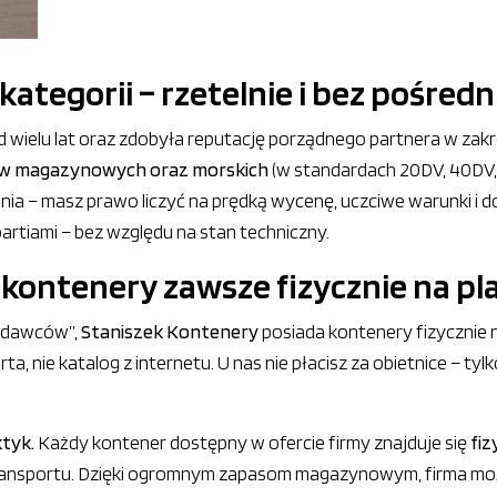
ategorii – rzetelnie i bez pośred
d wielu lat oraz zdobyła reputację porządnego partnera w zak
w magazynowych oraz morskich
(w standardach 20DV, 40DV, 
nia – masz prawo liczyć na prędką wycenę, uczciwe warunki i d
artiami – bez względu na stan techniczny.
kontenery zawsze fizycznie na pl
zedawców”,
Staniszek Kontenery
posiada kontenery fizycznie 
, nie katalog z internetu. U nas nie płacisz za obietnice – tyl
ktyk.
Każdy kontener dostępny w ofercie firmy znajduje się
fiz
ransportu. Dzięki ogromnym zapasom magazynowym, firma moż