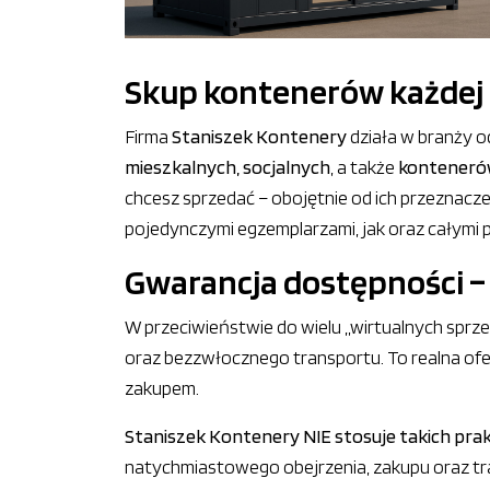
Skup kontenerów każdej k
Firma
Staniszek Kontenery
działa w branży o
mieszkalnych, socjalnych
, a także
konteneró
chcesz sprzedać – obojętnie od ich przeznacze
pojedynczymi egzemplarzami, jak oraz całymi p
Gwarancja dostępności – 
W przeciwieństwie do wielu „wirtualnych spr
oraz bezzwłocznego transportu. To realna oferta
zakupem.
Staniszek Kontenery NIE stosuje takich pra
natychmiastowego obejrzenia, zakupu oraz t