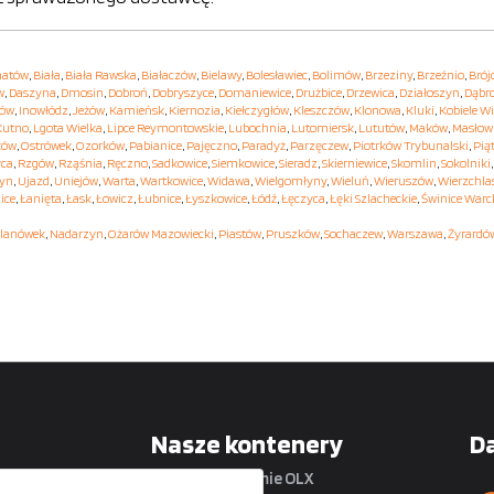
hatów
,
Biała
,
Biała Rawska
,
Białaczów
,
Bielawy
,
Bolesławiec
,
Bolimów
,
Brzeziny
,
Brzeźnio
,
Brój
w
,
Daszyna
,
Dmosin
,
Dobroń
,
Dobryszyce
,
Domaniewice
,
Drużbice
,
Drzewica
,
Działoszyn
,
Dąbr
hów
,
Inowłódz
,
Jeżów
,
Kamieńsk
,
Kiernozia
,
Kiełczygłów
,
Kleszczów
,
Klonowa
,
Kluki
,
Kobiele Wi
Kutno
,
Lgota Wielka
,
Lipce Reymontowskie
,
Lubochnia
,
Lutomiersk
,
Lututów
,
Maków
,
Masłow
ków
,
Ostrówek
,
Ozorków
,
Pabianice
,
Pajęczno
,
Paradyż
,
Parzęczew
,
Piotrków Trybunalski
,
Pią
yca
,
Rzgów
,
Rząśnia
,
Ręczno
,
Sadkowice
,
Siemkowice
,
Sieradz
,
Skierniewice
,
Skomlin
,
Sokolniki
yn
,
Ujazd
,
Uniejów
,
Warta
,
Wartkowice
,
Widawa
,
Wielgomłyny
,
Wieluń
,
Wieruszów
,
Wierzchla
ice
,
Łanięta
,
Łask
,
Łowicz
,
Łubnice
,
Łyszkowice
,
Łódź
,
Łęczyca
,
Łęki Szlacheckie
,
Świnice Warc
lanówek
,
Nadarzyn
,
Ożarów Mazowiecki
,
Piastów
,
Pruszków
,
Sochaczew
,
Warszawa
,
Żyrardó
Nasze kontenery
D
na platformie OLX