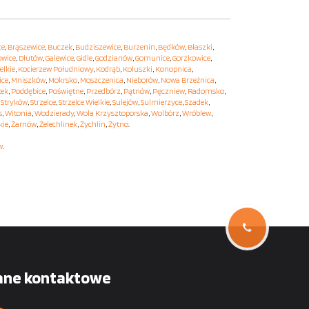
ce
,
Brąszewice
,
Buczek
,
Budziszewice
,
Burzenin
,
Będków
,
Błaszki
,
owice
,
Dłutów
,
Galewice
,
Gidle
,
Godzianów
,
Gomunice
,
Gorzkowice
,
elkie
,
Kocierzew Południowy
,
Kodrąb
,
Koluszki
,
Konopnica
,
ice
,
Mniszków
,
Mokrsko
,
Moszczenica
,
Nieborów
,
Nowa Brzeźnica
,
tek
,
Poddębice
,
Poświętne
,
Przedbórz
,
Pątnów
,
Pęczniew
,
Radomsko
,
,
Stryków
,
Strzelce
,
Strzelce Wielkie
,
Sulejów
,
Sulmierzyce
,
Szadek
,
s
,
Witonia
,
Wodzierady
,
Wola Krzysztoporska
,
Wolbórz
,
Wróblew
,
kie
,
Żarnów
,
Żelechlinek
,
Żychlin
,
Żytno
.
w
.
ane kontaktowe