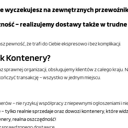
 nie wyczekujesz na zewnętrznych przewoźni
zność – realizujemy dostawy także w trudne
asz pewność, że trafi do Ciebie ekspresowo i bez komplikacji.
ek Kontenery?
oraz sprawnej organizacji, obsługujemy klientów z całego kraj
kończyć transakcję – wszystko w jednym miejscu.
nerów – nie ryzykuj współpracy z niepewnymi ogłoszeniami i 
e – tylko realnie sprzedaje oraz dowozi kontenery, które wid
enery, realna oszczędność!
ierz sprawdzonego dostawcę.