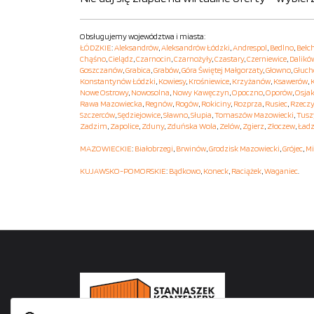
Obsługujemy województwa i miasta:
ŁÓDZKIE
:
Aleksandrów
,
Aleksandrów Łódzki
,
Andrespol
,
Bedlno
,
Bełc
Chąśno
,
Cielądz
,
Czarnocin
,
Czarnożyły
,
Czastary
,
Czerniewice
,
Dalikó
Goszczanów
,
Grabica
,
Grabów
,
Góra Świętej Małgorzaty
,
Głowno
,
Głuc
Konstantynów Łódzki
,
Kowiesy
,
Krośniewice
,
Krzyżanów
,
Ksawerów
,
Nowe Ostrowy
,
Nowosolna
,
Nowy Kawęczyn
,
Opoczno
,
Oporów
,
Osja
Rawa Mazowiecka
,
Regnów
,
Rogów
,
Rokiciny
,
Rozprza
,
Rusiec
,
Rzecz
Szczerców
,
Sędziejowice
,
Sławno
,
Słupia
,
Tomaszów Mazowiecki
,
Tusz
Zadzim
,
Zapolice
,
Zduny
,
Zduńska Wola
,
Zelów
,
Zgierz
,
Złoczew
,
Ładz
MAZOWIECKIE
:
Białobrzegi
,
Brwinów
,
Grodzisk Mazowiecki
,
Grójec
,
Mi
KUJAWSKO-POMORSKIE
:
Bądkowo
,
Koneck
,
Raciążek
,
Waganiec
.