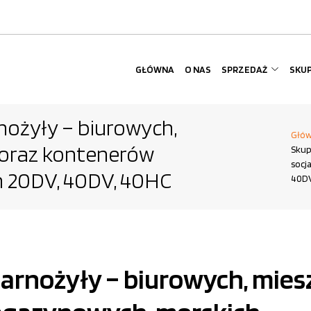
GŁÓWNA
O NAS
SPRZEDAŻ
SKU
ożyły – biurowych,
Głó
 oraz kontenerów
Skup
socj
 20DV, 40DV, 40HC
40DV
rnożyły – biurowych, miesz