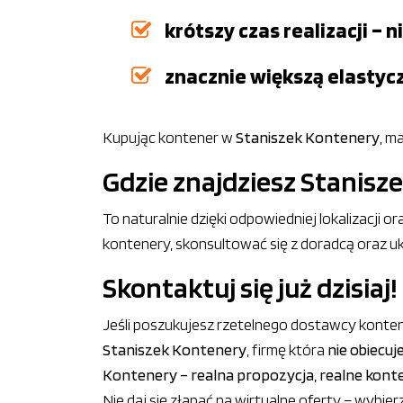
krótszy czas realizacji –
znacznie większą elastyc
Kupując kontener w
Staniszek Kontenery
, m
Gdzie znajdziesz Stanisz
To naturalnie dzięki odpowiedniej lokalizacji 
kontenery, skonsultować się z doradcą oraz u
Skontaktuj się już dzisiaj!
Jeśli poszukujesz rzetelnego dostawcy konte
Staniszek Kontenery
, firmę która
nie obiecuj
Kontenery – realna propozycja, realne kont
Nie daj się złapać na wirtualne oferty – wyb