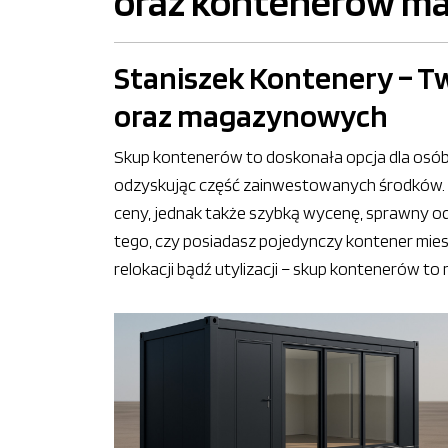
oraz kontenerów m
Staniszek Kontenery – T
oraz magazynowych
Skup kontenerów to doskonała opcja dla osób 
odzyskując część zainwestowanych środków. S
ceny, jednak także szybką wycenę, sprawny o
tego, czy posiadasz pojedynczy kontener mie
relokacji bądź utylizacji – skup kontenerów to