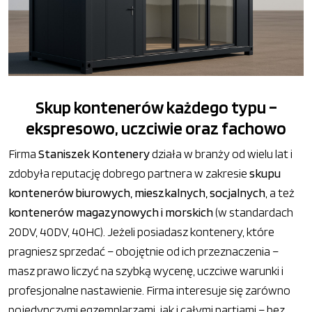
Skup kontenerów każdego typu –
ekspresowo, uczciwie oraz fachowo
Firma
Staniszek Kontenery
działa w branży od wielu lat i
zdobyła reputację dobrego partnera w zakresie
skupu
kontenerów biurowych, mieszkalnych, socjalnych
, a też
kontenerów magazynowych i morskich
(w standardach
20DV, 40DV, 40HC). Jeżeli posiadasz kontenery, które
pragniesz sprzedać – obojętnie od ich przeznaczenia –
masz prawo liczyć na szybką wycenę, uczciwe warunki i
profesjonalne nastawienie. Firma interesuje się zarówno
pojedynczymi egzemplarzami, jak i całymi partiami – bez