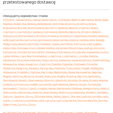
przetestowanego dostawcę.
Obsługujemy województwa i miasta:
ŁÓDZKIE
:
Aleksandrów
,
Aleksandrów Łódzki
,
Andrespol
,
Bedlno
,
Bełchatów
,
Biała
,
Biała
Rawska
,
Białaczów
,
Bielawy
,
Bolesławiec
,
Bolimów
,
Brzeziny
,
Brzeźnio
,
Brójce
,
Brąszewice
,
Buczek
,
Budziszewice
,
Burzenin
,
Będków
,
Błaszki
,
Chąśno
,
Cielądz
,
Czarnocin
,
Czarnożyły
,
Czastary
,
Czerniewice
,
Dalików
,
Daszyna
,
Dmosin
,
Dobroń
,
Dobryszyce
,
Domaniewice
,
Drużbice
,
Drzewica
,
Działoszyn
,
Dąbrowice
,
Dłutów
,
Galewice
,
Gidle
,
Godzianów
,
Gomunice
,
Gorzkowice
,
Goszczanów
,
Grabica
,
Grabów
,
Góra Świętej
Małgorzaty
,
Głowno
,
Głuchów
,
Inowłódz
,
Jeżów
,
Kamieńsk
,
Kiernozia
,
Kiełczygłów
,
Kleszczów
,
Klonowa
,
Kluki
,
Kobiele Wielkie
,
Kocierzew Południowy
,
Kodrąb
,
Koluszki
,
Konopnica
,
Konstantynów Łódzki
,
Kowiesy
,
Krośniewice
,
Krzyżanów
,
Ksawerów
,
Kutno
,
Lgota Wielka
,
Lipce Reymontowskie
,
Lubochnia
,
Lutomiersk
,
Lututów
,
Maków
,
Masłowice
,
Mniszków
,
Mokrsko
,
Moszczenica
,
Nieborów
,
Nowa Brzeźnica
,
Nowe Ostrowy
,
Nowosolna
,
Nowy Kawęczyn
,
Opoczno
,
Oporów
,
Osjaków
,
Ostrówek
,
Ozorków
,
Pabianice
,
Pajęczno
,
Paradyż
,
Parzęczew
,
Piotrków Trybunalski
,
Piątek
,
Poddębice
,
Poświętne
,
Przedbórz
,
Pątnów
,
Pęczniew
,
Radomsko
,
Rawa Mazowiecka
,
Regnów
,
Rogów
,
Rokiciny
,
Rozprza
,
Rusiec
,
Rzeczyca
,
Rzgów
,
Rząśnia
,
Ręczno
,
Sadkowice
,
Siemkowice
,
Sieradz
,
Skierniewice
,
Skomlin
,
Sokolniki
,
Stryków
,
Strzelce
,
Strzelce Wielkie
,
Sulejów
,
Sulmierzyce
,
Szadek
,
Szczerców
,
Sędziejowice
,
Sławno
,
Słupia
,
Tomaszów
Mazowiecki
,
Tuszyn
,
Ujazd
,
Uniejów
,
Warta
,
Wartkowice
,
Widawa
,
Wielgomłyny
,
Wieluń
,
Wieruszów
,
Wierzchlas
,
Witonia
,
Wodzierady
,
Wola Krzysztoporska
,
Wolbórz
,
Wróblew
,
Zadzim
,
Zapolice
,
Zduny
,
Zduńska Wola
,
Zelów
,
Zgierz
,
Złoczew
,
Ładzice
,
Łanięta
,
Łask
,
Łowicz
,
Łubnice
,
Łyszkowice
,
Łódź
,
Łęczyca
,
Łęki Szlacheckie
,
Świnice Warckie
,
Żarnów
,
Żelechlinek
,
Żychlin
,
Żytno
.
MAZOWIECKIE
:
Białobrzegi
,
Brwinów
,
Grodzisk Mazowiecki
,
Grójec
,
Milanówek
,