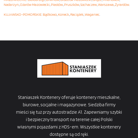
Nadarzyn
,
Ożarów Mazowiecki
,
Piastów
,
Pruszków
,
Sochaczew
,
Warszawa
,
Żyrardów
.
KUJAWSKO-POMORSKIE
:
Bądkowo
,
Koneck
,
Raciążek
,
Waganiec
.
Staniaszek Kontenery oferuje kontenery mieszkalne,
biurowe, socjalne i magazynowe. Siedziba firmy
mieści się tuż przy autostradzie A1. Zapewniamy szybki
i bezpieczny transport na terenie całej Polski
własnymi pojazdami z HDS-em. Wszystkie kontenery
dostępne są od ręki.