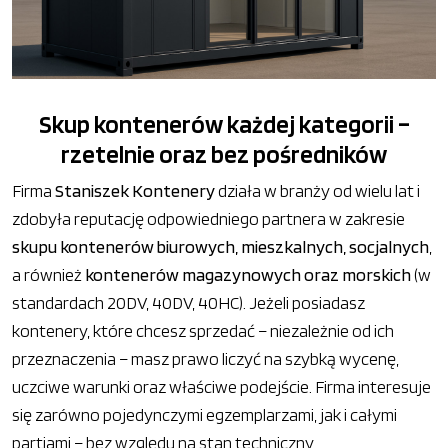
Skup kontenerów każdej kategorii –
rzetelnie oraz bez pośredników
Firma
Staniszek Kontenery
działa w branży od wielu lat i
zdobyła reputację odpowiedniego partnera w zakresie
skupu kontenerów biurowych, mieszkalnych, socjalnych
,
a również
kontenerów magazynowych oraz morskich
(w
standardach 20DV, 40DV, 40HC). Jeżeli posiadasz
kontenery, które chcesz sprzedać – niezależnie od ich
przeznaczenia – masz prawo liczyć na szybką wycenę,
uczciwe warunki oraz właściwe podejście. Firma interesuje
się zarówno pojedynczymi egzemplarzami, jak i całymi
partiami – bez względu na stan techniczny.