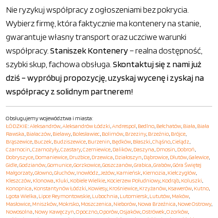
Nie ryzykuj współpracy z ogłoszeniami bez pokrycia.
Wybierz firmę, która faktycznie ma kontenery na stanie,
gwarantuje własny transport oraz uczciwe warunki
współpracy.
Staniszek Kontenery
– realna dostępność,
szybki skup, fachowa obsługa.
Skontaktuj się z nami już
dziś – wypróbuj propozycję, uzyskaj wycenę i zyskaj na
współpracy z solidnym partnerem!
Obsługujemy województwa i miasta:
ŁÓDZKIE
:
Aleksandrów
,
Aleksandrów Łódzki
,
Andrespol
,
Bedlno
,
Bełchatów
,
Biała
,
Biała
Rawska
,
Białaczów
,
Bielawy
,
Bolesławiec
,
Bolimów
,
Brzeziny
,
Brzeźnio
,
Brójce
,
Brąszewice
,
Buczek
,
Budziszewice
,
Burzenin
,
Będków
,
Błaszki
,
Chąśno
,
Cielądz
,
Czarnocin
,
Czarnożyły
,
Czastary
,
Czerniewice
,
Dalików
,
Daszyna
,
Dmosin
,
Dobroń
,
Dobryszyce
,
Domaniewice
,
Drużbice
,
Drzewica
,
Działoszyn
,
Dąbrowice
,
Dłutów
,
Galewice
,
Gidle
,
Godzianów
,
Gomunice
,
Gorzkowice
,
Goszczanów
,
Grabica
,
Grabów
,
Góra Świętej
Małgorzaty
,
Głowno
,
Głuchów
,
Inowłódz
,
Jeżów
,
Kamieńsk
,
Kiernozia
,
Kiełczygłów
,
Kleszczów
,
Klonowa
,
Kluki
,
Kobiele Wielkie
,
Kocierzew Południowy
,
Kodrąb
,
Koluszki
,
Konopnica
,
Konstantynów Łódzki
,
Kowiesy
,
Krośniewice
,
Krzyżanów
,
Ksawerów
,
Kutno
,
Lgota Wielka
,
Lipce Reymontowskie
,
Lubochnia
,
Lutomiersk
,
Lututów
,
Maków
,
Masłowice
,
Mniszków
,
Mokrsko
,
Moszczenica
,
Nieborów
,
Nowa Brzeźnica
,
Nowe Ostrowy
,
Nowosolna
,
Nowy Kawęczyn
,
Opoczno
,
Oporów
,
Osjaków
,
Ostrówek
,
Ozorków
,