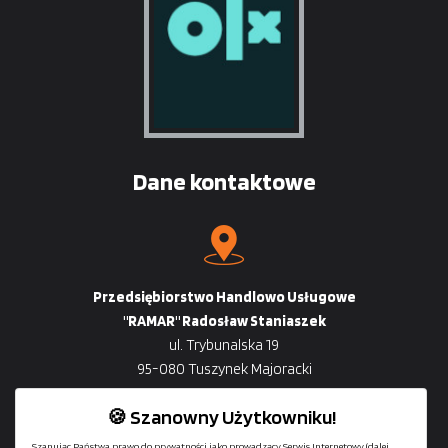
Dane kontaktowe
Przedsiębiorstwo Handlowo Usługowe
"RAMAR" Radosław Staniaszek
ul. Trybunalska 19
95-080 Tuszynek Majoracki
🍪 Szanowny Użytkowniku!
Szanując Państwa prawo do prywatności jako prowadzący Serwis Internetowy (dalej