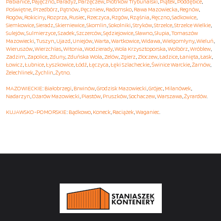
Pabianice
,
Pajęczno
,
Paradyż
,
Parzęczew
,
Piotrków Trybunalski
,
Piątek
,
Poddębice
,
Poświętne
,
Przedbórz
,
Pątnów
,
Pęczniew
,
Radomsko
,
Rawa Mazowiecka
,
Regnów
,
Rogów
,
Rokiciny
,
Rozprza
,
Rusiec
,
Rzeczyca
,
Rzgów
,
Rząśnia
,
Ręczno
,
Sadkowice
,
Siemkowice
,
Sieradz
,
Skierniewice
,
Skomlin
,
Sokolniki
,
Stryków
,
Strzelce
,
Strzelce Wielkie
,
Sulejów
,
Sulmierzyce
,
Szadek
,
Szczerców
,
Sędziejowice
,
Sławno
,
Słupia
,
Tomaszów
Mazowiecki
,
Tuszyn
,
Ujazd
,
Uniejów
,
Warta
,
Wartkowice
,
Widawa
,
Wielgomłyny
,
Wieluń
,
Wieruszów
,
Wierzchlas
,
Witonia
,
Wodzierady
,
Wola Krzysztoporska
,
Wolbórz
,
Wróblew
,
Zadzim
,
Zapolice
,
Zduny
,
Zduńska Wola
,
Zelów
,
Zgierz
,
Złoczew
,
Ładzice
,
Łanięta
,
Łask
,
Łowicz
,
Łubnice
,
Łyszkowice
,
Łódź
,
Łęczyca
,
Łęki Szlacheckie
,
Świnice Warckie
,
Żarnów
,
Żelechlinek
,
Żychlin
,
Żytno
.
MAZOWIECKIE
:
Białobrzegi
,
Brwinów
,
Grodzisk Mazowiecki
,
Grójec
,
Milanówek
,
Nadarzyn
,
Ożarów Mazowiecki
,
Piastów
,
Pruszków
,
Sochaczew
,
Warszawa
,
Żyrardów
.
KUJAWSKO-POMORSKIE
:
Bądkowo
,
Koneck
,
Raciążek
,
Waganiec
.