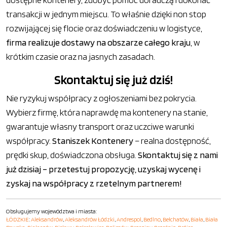
transakcji w jednym miejscu. To właśnie dzięki non stop
rozwijającej się flocie oraz doświadczeniu w logistyce,
firma realizuje dostawy na obszarze całego kraju
, w
krótkim czasie oraz na jasnych zasadach.
Skontaktuj się już dziś!
Nie ryzykuj współpracy z ogłoszeniami bez pokrycia.
Wybierz firmę, która naprawdę ma kontenery na stanie,
gwarantuje własny transport oraz uczciwe warunki
współpracy.
Staniszek Kontenery
– realna dostępność,
prędki skup, doświadczona obsługa.
Skontaktuj się z nami
już dzisiaj – przetestuj propozycję, uzyskaj wycenę i
zyskaj na współpracy z rzetelnym partnerem!
Obsługujemy województwa i miasta:
ŁÓDZKIE
:
Aleksandrów
,
Aleksandrów Łódzki
,
Andrespol
,
Bedlno
,
Bełchatów
,
Biała
,
Biała