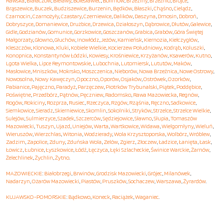
Rawska
,
Białaczów
,
Bielawy
,
Bolesławiec
,
Bolimów
,
Brzeziny
,
Brzeźnio
,
Brójce
,
Brąszewice
,
Buczek
,
Budziszewice
,
Burzenin
,
Będków
,
Błaszki
,
Chąśno
,
Cielądz
,
Czarnocin
,
Czarnożyły
,
Czastary
,
Czerniewice
,
Dalików
,
Daszyna
,
Dmosin
,
Dobroń
,
Dobryszyce
,
Domaniewice
,
Drużbice
,
Drzewica
,
Działoszyn
,
Dąbrowice
,
Dłutów
,
Galewice
,
Gidle
,
Godzianów
,
Gomunice
,
Gorzkowice
,
Goszczanów
,
Grabica
,
Grabów
,
Góra Świętej
Małgorzaty
,
Głowno
,
Głuchów
,
Inowłódz
,
Jeżów
,
Kamieńsk
,
Kiernozia
,
Kiełczygłów
,
Kleszczów
,
Klonowa
,
Kluki
,
Kobiele Wielkie
,
Kocierzew Południowy
,
Kodrąb
,
Koluszki
,
Konopnica
,
Konstantynów Łódzki
,
Kowiesy
,
Krośniewice
,
Krzyżanów
,
Ksawerów
,
Kutno
,
Lgota Wielka
,
Lipce Reymontowskie
,
Lubochnia
,
Lutomiersk
,
Lututów
,
Maków
,
Masłowice
,
Mniszków
,
Mokrsko
,
Moszczenica
,
Nieborów
,
Nowa Brzeźnica
,
Nowe Ostrowy
,
Nowosolna
,
Nowy Kawęczyn
,
Opoczno
,
Oporów
,
Osjaków
,
Ostrówek
,
Ozorków
,
Pabianice
,
Pajęczno
,
Paradyż
,
Parzęczew
,
Piotrków Trybunalski
,
Piątek
,
Poddębice
,
Poświętne
,
Przedbórz
,
Pątnów
,
Pęczniew
,
Radomsko
,
Rawa Mazowiecka
,
Regnów
,
Rogów
,
Rokiciny
,
Rozprza
,
Rusiec
,
Rzeczyca
,
Rzgów
,
Rząśnia
,
Ręczno
,
Sadkowice
,
Siemkowice
,
Sieradz
,
Skierniewice
,
Skomlin
,
Sokolniki
,
Stryków
,
Strzelce
,
Strzelce Wielkie
,
Sulejów
,
Sulmierzyce
,
Szadek
,
Szczerców
,
Sędziejowice
,
Sławno
,
Słupia
,
Tomaszów
Mazowiecki
,
Tuszyn
,
Ujazd
,
Uniejów
,
Warta
,
Wartkowice
,
Widawa
,
Wielgomłyny
,
Wieluń
,
Wieruszów
,
Wierzchlas
,
Witonia
,
Wodzierady
,
Wola Krzysztoporska
,
Wolbórz
,
Wróblew
,
Zadzim
,
Zapolice
,
Zduny
,
Zduńska Wola
,
Zelów
,
Zgierz
,
Złoczew
,
Ładzice
,
Łanięta
,
Łask
,
Łowicz
,
Łubnice
,
Łyszkowice
,
Łódź
,
Łęczyca
,
Łęki Szlacheckie
,
Świnice Warckie
,
Żarnów
,
Żelechlinek
,
Żychlin
,
Żytno
.
MAZOWIECKIE
:
Białobrzegi
,
Brwinów
,
Grodzisk Mazowiecki
,
Grójec
,
Milanówek
,
Nadarzyn
,
Ożarów Mazowiecki
,
Piastów
,
Pruszków
,
Sochaczew
,
Warszawa
,
Żyrardów
.
KUJAWSKO-POMORSKIE
:
Bądkowo
,
Koneck
,
Raciążek
,
Waganiec
.