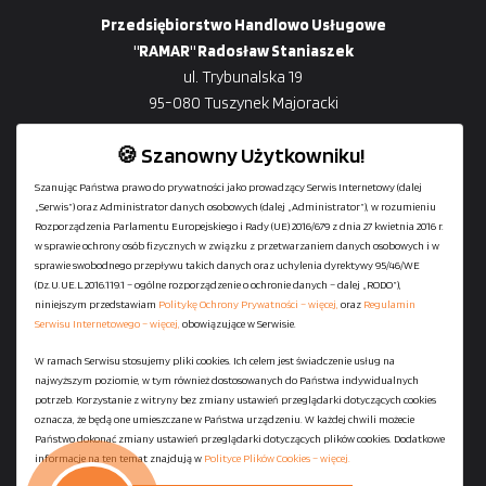
Przedsiębiorstwo Handlowo Usługowe
"RAMAR" Radosław Staniaszek
ul. Trybunalska 19
95-080 Tuszynek Majoracki
🍪 Szanowny Użytkowniku!
Szanując Państwa prawo do prywatności jako prowadzący Serwis Internetowy (dalej
„Serwis”) oraz Administrator danych osobowych (dalej „Administrator”), w rozumieniu
+48
729-133-333
Rozporządzenia Parlamentu Europejskiego i Rady (UE) 2016/679 z dnia 27 kwietnia 2016 r.
biuro@601144444.pl
w sprawie ochrony osób fizycznych w związku z przetwarzaniem danych osobowych i w
sprawie swobodnego przepływu takich danych oraz uchylenia dyrektywy 95/46/WE
(Dz.U.UE.L.2016.119.1 – ogólne rozporządzenie o ochronie danych – dalej „RODO”),
niniejszym przedstawiam
Politykę Ochrony Prywatności – więcej,
oraz
Regulamin
Kontakt
Serwisu Internetowego – więcej,
obowiązujące w Serwisie.
W ramach Serwisu stosujemy pliki cookies. Ich celem jest świadczenie usług na
najwyższym poziomie, w tym również dostosowanych do Państwa indywidualnych
Regulamin serwisu
potrzeb. Korzystanie z witryny bez zmiany ustawień przeglądarki dotyczących cookies
Polityka Ochrony Prywatności
oznacza, że będą one umieszczane w Państwa urządzeniu. W każdej chwili możecie
Państwo dokonać zmiany ustawień przeglądarki dotyczących plików cookies. Dodatkowe
Polityka Plików Cookies
informacje na ten temat znajdują w
Polityce Plików Cookies – więcej.
Mapa strony