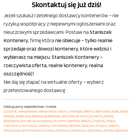
Skontaktuj się już dziś!
Jeżeli szukasz rzetelnego dostawcy kontenerów – nie
ryzykuj współpracy z niepewnymi ogłoszeniami oraz
nieuczciwymi sprzedawcami. Postaw na
Staniszek
Kontenery
, firmę która
nie obiecuje – tylko realnie
sprzedaje oraz dowozi kontenery, które widzisz i
wybierasz na miejscu. Staniszek Kontenery –
rzeczywista oferta, realne kontenery, realna
oszczędność!
Nie daj się złapać na wirtualne oferty – wybierz
przetestowanego dostawcę.
Obsługujemy województwa i miasta:
ŁÓDZKIE
:
Aleksandrów
,
Aleksandrów Łódzki
,
Andrespol
,
Bedlno
,
Bełchatów
,
Biała
,
Biała
Rawska
,
Białaczów
,
Bielawy
,
Bolesławiec
,
Bolimów
,
Brzeziny
,
Brzeźnio
,
Brójce
,
Brąszewice
,
Buczek
,
Budziszewice
,
Burzenin
,
Będków
,
Błaszki
,
Chąśno
,
Cielądz
,
Czarnocin
,
Czarnożyły
,
Czastary
,
Czerniewice
,
Dalików
,
Daszyna
,
Dmosin
,
Dobroń
,
Dobryszyce
,
Domaniewice
,
Drużbice
,
Drzewica
,
Działoszyn
,
Dąbrowice
,
Dłutów
,
Galewice
,