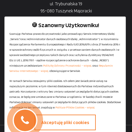
ul. Trybunalska 19
95-080 Tuszynek Majoracki
🍪 Szanowny Użytkowniku!
Szanując Państwa prawo do prywatności jako prowadzący Serwis Internetowy (dalej
„Serwis”) oraz Administrator danych osobowych (dalej „Administrator”), w rozumieniu
+48
729-133-333
Rozporządzenia Parlamentu Europejskiego i Rady (UE) 2016/679 z dnia 27 kwietnia 2016 r.
biuro@601144444.pl
w sprawie ochrony osób fizycznych w związku z przetwarzaniem danych osobowych i w
sprawie swobodnego przepływu takich danych oraz uchylenia dyrektywy 95/46/WE
(Dz.U.UE.L.2016.119.1 – ogólne rozporządzenie o ochronie danych – dalej „RODO”),
niniejszym przedstawiam
Politykę Ochrony Prywatności – więcej,
oraz
Regulamin
Kontakt
Serwisu Internetowego – więcej,
obowiązujące w Serwisie.
W ramach Serwisu stosujemy pliki cookies. Ich celem jest świadczenie usług na
najwyższym poziomie, w tym również dostosowanych do Państwa indywidualnych
Regulamin serwisu
potrzeb. Korzystanie z witryny bez zmiany ustawień przeglądarki dotyczących cookies
Polityka Ochrony Prywatności
oznacza, że będą one umieszczane w Państwa urządzeniu. W każdej chwili możecie
Państwo dokonać zmiany ustawień przeglądarki dotyczących plików cookies. Dodatkowe
Polityka Plików Cookies
informacje na ten temat znajdują w
Polityce Plików Cookies – więcej.
Mapa strony
Akceptuję pliki cookies
Copyright ©
StaniaszekKontenery.pl
- 2026 All Rights Reserved.