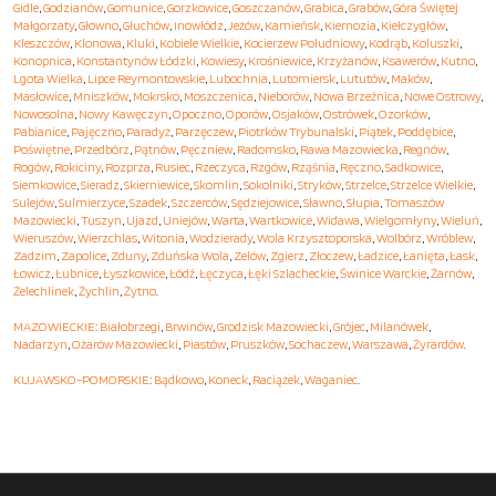
Gidle
,
Godzianów
,
Gomunice
,
Gorzkowice
,
Goszczanów
,
Grabica
,
Grabów
,
Góra Świętej
Małgorzaty
,
Głowno
,
Głuchów
,
Inowłódz
,
Jeżów
,
Kamieńsk
,
Kiernozia
,
Kiełczygłów
,
Kleszczów
,
Klonowa
,
Kluki
,
Kobiele Wielkie
,
Kocierzew Południowy
,
Kodrąb
,
Koluszki
,
Konopnica
,
Konstantynów Łódzki
,
Kowiesy
,
Krośniewice
,
Krzyżanów
,
Ksawerów
,
Kutno
,
Lgota Wielka
,
Lipce Reymontowskie
,
Lubochnia
,
Lutomiersk
,
Lututów
,
Maków
,
Masłowice
,
Mniszków
,
Mokrsko
,
Moszczenica
,
Nieborów
,
Nowa Brzeźnica
,
Nowe Ostrowy
,
Nowosolna
,
Nowy Kawęczyn
,
Opoczno
,
Oporów
,
Osjaków
,
Ostrówek
,
Ozorków
,
Pabianice
,
Pajęczno
,
Paradyż
,
Parzęczew
,
Piotrków Trybunalski
,
Piątek
,
Poddębice
,
Poświętne
,
Przedbórz
,
Pątnów
,
Pęczniew
,
Radomsko
,
Rawa Mazowiecka
,
Regnów
,
Rogów
,
Rokiciny
,
Rozprza
,
Rusiec
,
Rzeczyca
,
Rzgów
,
Rząśnia
,
Ręczno
,
Sadkowice
,
Siemkowice
,
Sieradz
,
Skierniewice
,
Skomlin
,
Sokolniki
,
Stryków
,
Strzelce
,
Strzelce Wielkie
,
Sulejów
,
Sulmierzyce
,
Szadek
,
Szczerców
,
Sędziejowice
,
Sławno
,
Słupia
,
Tomaszów
Mazowiecki
,
Tuszyn
,
Ujazd
,
Uniejów
,
Warta
,
Wartkowice
,
Widawa
,
Wielgomłyny
,
Wieluń
,
Wieruszów
,
Wierzchlas
,
Witonia
,
Wodzierady
,
Wola Krzysztoporska
,
Wolbórz
,
Wróblew
,
Zadzim
,
Zapolice
,
Zduny
,
Zduńska Wola
,
Zelów
,
Zgierz
,
Złoczew
,
Ładzice
,
Łanięta
,
Łask
,
Łowicz
,
Łubnice
,
Łyszkowice
,
Łódź
,
Łęczyca
,
Łęki Szlacheckie
,
Świnice Warckie
,
Żarnów
,
Żelechlinek
,
Żychlin
,
Żytno
.
MAZOWIECKIE
:
Białobrzegi
,
Brwinów
,
Grodzisk Mazowiecki
,
Grójec
,
Milanówek
,
Nadarzyn
,
Ożarów Mazowiecki
,
Piastów
,
Pruszków
,
Sochaczew
,
Warszawa
,
Żyrardów
.
KUJAWSKO-POMORSKIE
:
Bądkowo
,
Koneck
,
Raciążek
,
Waganiec
.