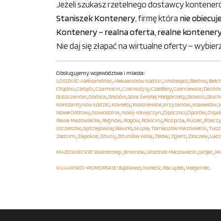
Jeżeli szukasz rzetelnego dostawcy konteneró
Staniszek Kontenery
, firmę która
nie obiecuj
Kontenery – realna oferta, realne kontenery
Nie daj się złapać na wirtualne oferty – wyb
Obsługujemy województwa i miasta:
ŁÓDZKIE
:
Aleksandrów
,
Aleksandrów Łódzki
,
Andrespol
,
Bedlno
,
Bełc
Chąśno
,
Cielądz
,
Czarnocin
,
Czarnożyły
,
Czastary
,
Czerniewice
,
Dalikó
Goszczanów
,
Grabica
,
Grabów
,
Góra Świętej Małgorzaty
,
Głowno
,
Głuc
Konstantynów Łódzki
,
Kowiesy
,
Krośniewice
,
Krzyżanów
,
Ksawerów
,
Nowe Ostrowy
,
Nowosolna
,
Nowy Kawęczyn
,
Opoczno
,
Oporów
,
Osja
Rawa Mazowiecka
,
Regnów
,
Rogów
,
Rokiciny
,
Rozprza
,
Rusiec
,
Rzecz
Szczerców
,
Sędziejowice
,
Sławno
,
Słupia
,
Tomaszów Mazowiecki
,
Tusz
Zadzim
,
Zapolice
,
Zduny
,
Zduńska Wola
,
Zelów
,
Zgierz
,
Złoczew
,
Ładz
MAZOWIECKIE
:
Białobrzegi
,
Brwinów
,
Grodzisk Mazowiecki
,
Grójec
,
Mi
KUJAWSKO-POMORSKIE
:
Bądkowo
,
Koneck
,
Raciążek
,
Waganiec
.