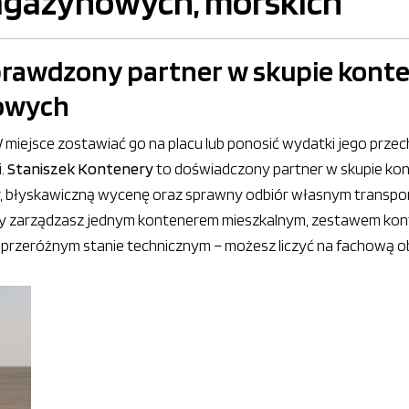
agazynowych, morskich
prawdzony partner w skupie kont
nowych
W miejsce zostawiać go na placu lub ponosić wydatki jego prze
i.
Staniszek Kontenery
to doświadczony partner w skupie ko
 błyskawiczną wycenę oraz sprawny odbiór własnym transpo
czy zarządzasz jednym kontenerem mieszkalnym, zestawem ko
rzeróżnym stanie technicznym – możesz liczyć na fachową obs