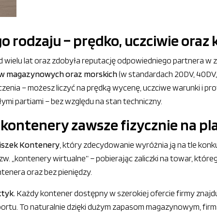
 rodzaju – prędko, uczciwie oraz
d wielu lat oraz zdobyła reputację odpowiedniego partnera w 
w magazynowych oraz morskich
(w standardach 20DV, 40DV, 4
zenia – możesz liczyć na prędką wycenę, uczciwe warunki i prof
ymi partiami – bez względu na stan techniczny.
kontenery zawsze fizycznie na pl
niszek Kontenery
, który zdecydowanie wyróżnia ją na tle konku
. „kontenery wirtualne” – pobierając zaliczki na towar, które
ntenera oraz bez pieniędzy.
ktyk.
Każdy kontener dostępny w szerokiej ofercie firmy znajdu
portu. To naturalnie dzięki dużym zapasom magazynowym, firm