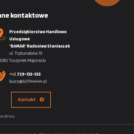
ane kontaktowe
Przedsiębiorstwo Handlowo
Usługowe
"RAMAR" Radosław Staniaszek
ul. Trybunalska 19
080 Tuszynek Majoracki
+48
729-133-333
biuro@601144444.pl
Kontakt
a strony