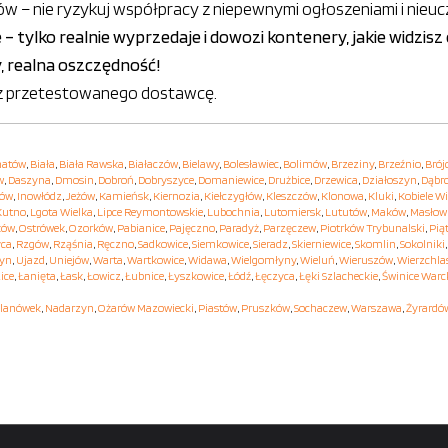
w – nie ryzykuj współpracy z niepewnymi ogłoszeniami i nieuc
e – tylko realnie wyprzedaje i dowozi kontenery, jakie widzis
, realna oszczędność!
ierz przetestowanego dostawcę.
hatów
,
Biała
,
Biała Rawska
,
Białaczów
,
Bielawy
,
Bolesławiec
,
Bolimów
,
Brzeziny
,
Brzeźnio
,
Brój
w
,
Daszyna
,
Dmosin
,
Dobroń
,
Dobryszyce
,
Domaniewice
,
Drużbice
,
Drzewica
,
Działoszyn
,
Dąbr
hów
,
Inowłódz
,
Jeżów
,
Kamieńsk
,
Kiernozia
,
Kiełczygłów
,
Kleszczów
,
Klonowa
,
Kluki
,
Kobiele Wi
Kutno
,
Lgota Wielka
,
Lipce Reymontowskie
,
Lubochnia
,
Lutomiersk
,
Lututów
,
Maków
,
Masłow
ków
,
Ostrówek
,
Ozorków
,
Pabianice
,
Pajęczno
,
Paradyż
,
Parzęczew
,
Piotrków Trybunalski
,
Pią
yca
,
Rzgów
,
Rząśnia
,
Ręczno
,
Sadkowice
,
Siemkowice
,
Sieradz
,
Skierniewice
,
Skomlin
,
Sokolniki
yn
,
Ujazd
,
Uniejów
,
Warta
,
Wartkowice
,
Widawa
,
Wielgomłyny
,
Wieluń
,
Wieruszów
,
Wierzchla
ice
,
Łanięta
,
Łask
,
Łowicz
,
Łubnice
,
Łyszkowice
,
Łódź
,
Łęczyca
,
Łęki Szlacheckie
,
Świnice Warc
lanówek
,
Nadarzyn
,
Ożarów Mazowiecki
,
Piastów
,
Pruszków
,
Sochaczew
,
Warszawa
,
Żyrardó