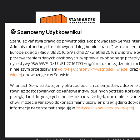
🍪 Szanowny Użytkowniku!
Staniaszek Kontenery oferuje kontenery mieszkalne,
Szanując Państwa prawo do prywatności jako prowadzący Serwis Intern
Administrator danych osobowych (dalej „Administrator”), w rozumien
biurowe, socjalne i magazynowe. Siedziba firmy mieś
Europejskiego i Rady (UE) 2016/679 z dnia 27 kwietnia 2016 r. w sprawi
się tuż przy autostradzie A1. Zapewniamy szybki i
przetwarzaniem danych osobowych i w sprawie swobodnego przepływ
bezpieczny transport na terenie całej Polski własnym
dyrektywy 95/46/WE (Dz.U.UE.L.2016.119.1 – ogólne rozporządzenie o oc
niniejszym przedstawiam
Politykę Ochrony Prywatności – więcej,
oraz
pojazdami z HDS-em. Wszystkie kontenery dostępne
więcej,
obowiązujące w Serwisie.
od ręki.
W ramach Serwisu stosujemy pliki cookies. Ich celem jest świadczenie
również dostosowanych do Państwa indywidualnych potrzeb. Korzysta
przeglądarki dotyczących cookies oznacza, że będą one umieszczane
chwili możecie Państwo dokonać zmiany ustawień przeglądarki dotyc
informacje na ten temat znajdują w
Polityce Plików Cookies – więcej.
Re