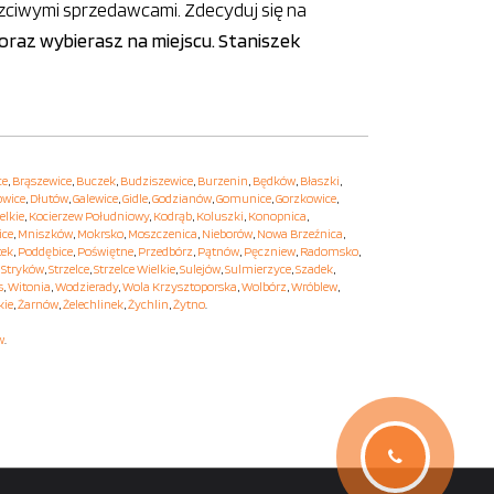
zciwymi sprzedawcami. Zdecyduj się na
z oraz wybierasz na miejscu. Staniszek
ce
,
Brąszewice
,
Buczek
,
Budziszewice
,
Burzenin
,
Będków
,
Błaszki
,
owice
,
Dłutów
,
Galewice
,
Gidle
,
Godzianów
,
Gomunice
,
Gorzkowice
,
elkie
,
Kocierzew Południowy
,
Kodrąb
,
Koluszki
,
Konopnica
,
ice
,
Mniszków
,
Mokrsko
,
Moszczenica
,
Nieborów
,
Nowa Brzeźnica
,
tek
,
Poddębice
,
Poświętne
,
Przedbórz
,
Pątnów
,
Pęczniew
,
Radomsko
,
,
Stryków
,
Strzelce
,
Strzelce Wielkie
,
Sulejów
,
Sulmierzyce
,
Szadek
,
s
,
Witonia
,
Wodzierady
,
Wola Krzysztoporska
,
Wolbórz
,
Wróblew
,
kie
,
Żarnów
,
Żelechlinek
,
Żychlin
,
Żytno
.
w
.