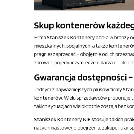
Skup kontenerów każdego
Firma
Staniszek Kontenery
działa w branży o
mieszkalnych, socjalnych
, a także
konteneró
pragniesz sprzedać – obojętnie od ich przeznac
zarówno pojedynczymi egzemplarzami, jak i cał
Gwarancja dostępności – 
Jednym z
najważniejszych plusów firmy Sta
kontenerów
. Wielu sprzedawców proponuje tzw
takich sytuacjach wielokrotnie zostają bez ko
Staniszek Kontenery NIE stosuje takich pra
natychmiastowego obejrzenia, zakupu i trans