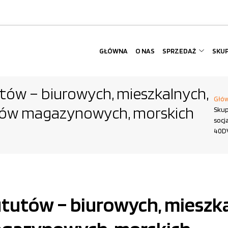
GŁÓWNA
O NAS
SPRZEDAŻ
SKU
ów – biurowych, mieszkalnych,
Głó
erów magazynowych, morskich
Skup
socj
40DV
utów – biurowych, mieszka