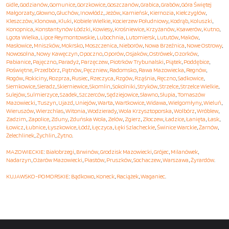
Gidle
,
Godzianów
,
Gomunice
,
Gorzkowice
,
Goszczanów
,
Grabica
,
Grabów
,
Góra Świętej
Małgorzaty
,
Głowno
,
Głuchów
,
Inowłódz
,
Jeżów
,
Kamieńsk
,
Kiernozia
,
Kiełczygłów
,
Kleszczów
,
Klonowa
,
Kluki
,
Kobiele Wielkie
,
Kocierzew Południowy
,
Kodrąb
,
Koluszki
,
Konopnica
,
Konstantynów Łódzki
,
Kowiesy
,
Krośniewice
,
Krzyżanów
,
Ksawerów
,
Kutno
,
Lgota Wielka
,
Lipce Reymontowskie
,
Lubochnia
,
Lutomiersk
,
Lututów
,
Maków
,
Masłowice
,
Mniszków
,
Mokrsko
,
Moszczenica
,
Nieborów
,
Nowa Brzeźnica
,
Nowe Ostrowy
,
Nowosolna
,
Nowy Kawęczyn
,
Opoczno
,
Oporów
,
Osjaków
,
Ostrówek
,
Ozorków
,
Pabianice
,
Pajęczno
,
Paradyż
,
Parzęczew
,
Piotrków Trybunalski
,
Piątek
,
Poddębice
,
Poświętne
,
Przedbórz
,
Pątnów
,
Pęczniew
,
Radomsko
,
Rawa Mazowiecka
,
Regnów
,
Rogów
,
Rokiciny
,
Rozprza
,
Rusiec
,
Rzeczyca
,
Rzgów
,
Rząśnia
,
Ręczno
,
Sadkowice
,
Siemkowice
,
Sieradz
,
Skierniewice
,
Skomlin
,
Sokolniki
,
Stryków
,
Strzelce
,
Strzelce Wielkie
,
Sulejów
,
Sulmierzyce
,
Szadek
,
Szczerców
,
Sędziejowice
,
Sławno
,
Słupia
,
Tomaszów
Mazowiecki
,
Tuszyn
,
Ujazd
,
Uniejów
,
Warta
,
Wartkowice
,
Widawa
,
Wielgomłyny
,
Wieluń
,
Wieruszów
,
Wierzchlas
,
Witonia
,
Wodzierady
,
Wola Krzysztoporska
,
Wolbórz
,
Wróblew
,
Zadzim
,
Zapolice
,
Zduny
,
Zduńska Wola
,
Zelów
,
Zgierz
,
Złoczew
,
Ładzice
,
Łanięta
,
Łask
,
Łowicz
,
Łubnice
,
Łyszkowice
,
Łódź
,
Łęczyca
,
Łęki Szlacheckie
,
Świnice Warckie
,
Żarnów
,
Żelechlinek
,
Żychlin
,
Żytno
.
MAZOWIECKIE
:
Białobrzegi
,
Brwinów
,
Grodzisk Mazowiecki
,
Grójec
,
Milanówek
,
Nadarzyn
,
Ożarów Mazowiecki
,
Piastów
,
Pruszków
,
Sochaczew
,
Warszawa
,
Żyrardów
.
KUJAWSKO-POMORSKIE
:
Bądkowo
,
Koneck
,
Raciążek
,
Waganiec
.