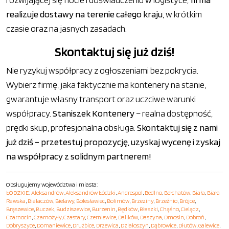
realizuje dostawy na terenie całego kraju
, w krótkim
czasie oraz na jasnych zasadach.
Skontaktuj się już dziś!
Nie ryzykuj współpracy z ogłoszeniami bez pokrycia.
Wybierz firmę, jaka faktycznie ma kontenery na stanie,
gwarantuje własny transport oraz uczciwe warunki
współpracy.
Staniszek Kontenery
– realna dostępność,
prędki skup, profesjonalna obsługa.
Skontaktuj się z nami
już dziś – przetestuj propozycję, uzyskaj wycenę i zyskaj
na współpracy z solidnym partnerem!
Obsługujemy województwa i miasta:
ŁÓDZKIE
:
Aleksandrów
,
Aleksandrów Łódzki
,
Andrespol
,
Bedlno
,
Bełchatów
,
Biała
,
Biała
Rawska
,
Białaczów
,
Bielawy
,
Bolesławiec
,
Bolimów
,
Brzeziny
,
Brzeźnio
,
Brójce
,
Brąszewice
,
Buczek
,
Budziszewice
,
Burzenin
,
Będków
,
Błaszki
,
Chąśno
,
Cielądz
,
Czarnocin
,
Czarnożyły
,
Czastary
,
Czerniewice
,
Dalików
,
Daszyna
,
Dmosin
,
Dobroń
,
Dobryszyce
,
Domaniewice
,
Drużbice
,
Drzewica
,
Działoszyn
,
Dąbrowice
,
Dłutów
,
Galewice
,