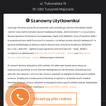
ul. Trybunalska 19
95-080 Tuszynek Majoracki
🍪 Szanowny Użytkowniku!
Szanując Państwa prawo do prywatności jako prowadzący Serwis Internetowy (dalej
„Serwis”) oraz Administrator danych osobowych (dalej „Administrator”), w rozumieniu
+48
729-133-333
Rozporządzenia Parlamentu Europejskiego i Rady (UE) 2016/679 z dnia 27 kwietnia 2016 r.
biuro@601144444.pl
w sprawie ochrony osób fizycznych w związku z przetwarzaniem danych osobowych i w
sprawie swobodnego przepływu takich danych oraz uchylenia dyrektywy 95/46/WE
(Dz.U.UE.L.2016.119.1 – ogólne rozporządzenie o ochronie danych – dalej „RODO”),
niniejszym przedstawiam
Politykę Ochrony Prywatności – więcej,
oraz
Regulamin
Kontakt
Serwisu Internetowego – więcej,
obowiązujące w Serwisie.
W ramach Serwisu stosujemy pliki cookies. Ich celem jest świadczenie usług na
najwyższym poziomie, w tym również dostosowanych do Państwa indywidualnych
Regulamin serwisu
potrzeb. Korzystanie z witryny bez zmiany ustawień przeglądarki dotyczących cookies
Polityka Ochrony Prywatności
oznacza, że będą one umieszczane w Państwa urządzeniu. W każdej chwili możecie
Państwo dokonać zmiany ustawień przeglądarki dotyczących plików cookies. Dodatkowe
Polityka Plików Cookies
informacje na ten temat znajdują w
Polityce Plików Cookies – więcej.
Mapa strony
Akceptuję pliki cookies
Copyright ©
StaniaszekKontenery.pl
- 2026 All Rights Reserved.