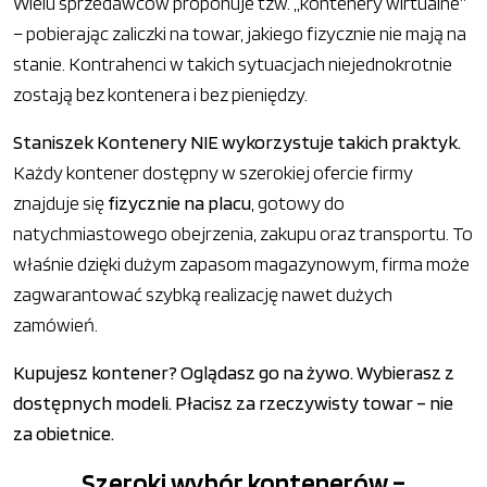
Wielu sprzedawców proponuje tzw. „kontenery wirtualne”
– pobierając zaliczki na towar, jakiego fizycznie nie mają na
stanie. Kontrahenci w takich sytuacjach niejednokrotnie
zostają bez kontenera i bez pieniędzy.
Staniszek Kontenery NIE wykorzystuje takich praktyk.
Każdy kontener dostępny w szerokiej ofercie firmy
znajduje się
fizycznie na placu
, gotowy do
natychmiastowego obejrzenia, zakupu oraz transportu. To
właśnie dzięki dużym zapasom magazynowym, firma może
zagwarantować szybką realizację nawet dużych
zamówień.
Kupujesz kontener? Oglądasz go na żywo. Wybierasz z
dostępnych modeli. Płacisz za rzeczywisty towar – nie
za obietnice.
Szeroki wybór kontenerów –