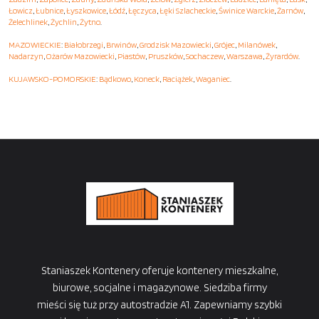
Łowicz
,
Łubnice
,
Łyszkowice
,
Łódź
,
Łęczyca
,
Łęki Szlacheckie
,
Świnice Warckie
,
Żarnów
,
Żelechlinek
,
Żychlin
,
Żytno
.
MAZOWIECKIE
:
Białobrzegi
,
Brwinów
,
Grodzisk Mazowiecki
,
Grójec
,
Milanówek
,
Nadarzyn
,
Ożarów Mazowiecki
,
Piastów
,
Pruszków
,
Sochaczew
,
Warszawa
,
Żyrardów
.
KUJAWSKO-POMORSKIE
:
Bądkowo
,
Koneck
,
Raciążek
,
Waganiec
.
Staniaszek Kontenery oferuje kontenery mieszkalne,
biurowe, socjalne i magazynowe. Siedziba firmy
mieści się tuż przy autostradzie A1. Zapewniamy szybki