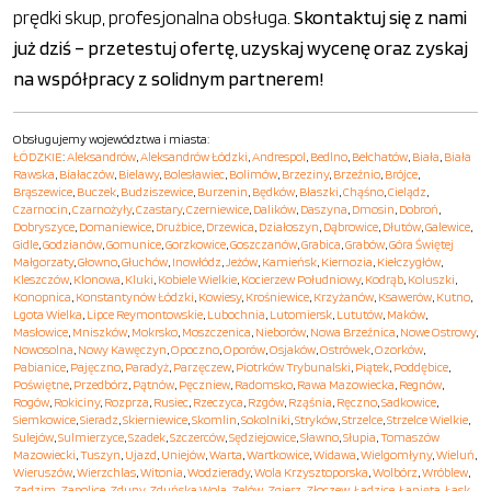
prędki skup, profesjonalna obsługa.
Skontaktuj się z nami
już dziś – przetestuj ofertę, uzyskaj wycenę oraz zyskaj
na współpracy z solidnym partnerem!
Obsługujemy województwa i miasta:
ŁÓDZKIE
:
Aleksandrów
,
Aleksandrów Łódzki
,
Andrespol
,
Bedlno
,
Bełchatów
,
Biała
,
Biała
Rawska
,
Białaczów
,
Bielawy
,
Bolesławiec
,
Bolimów
,
Brzeziny
,
Brzeźnio
,
Brójce
,
Brąszewice
,
Buczek
,
Budziszewice
,
Burzenin
,
Będków
,
Błaszki
,
Chąśno
,
Cielądz
,
Czarnocin
,
Czarnożyły
,
Czastary
,
Czerniewice
,
Dalików
,
Daszyna
,
Dmosin
,
Dobroń
,
Dobryszyce
,
Domaniewice
,
Drużbice
,
Drzewica
,
Działoszyn
,
Dąbrowice
,
Dłutów
,
Galewice
,
Gidle
,
Godzianów
,
Gomunice
,
Gorzkowice
,
Goszczanów
,
Grabica
,
Grabów
,
Góra Świętej
Małgorzaty
,
Głowno
,
Głuchów
,
Inowłódz
,
Jeżów
,
Kamieńsk
,
Kiernozia
,
Kiełczygłów
,
Kleszczów
,
Klonowa
,
Kluki
,
Kobiele Wielkie
,
Kocierzew Południowy
,
Kodrąb
,
Koluszki
,
Konopnica
,
Konstantynów Łódzki
,
Kowiesy
,
Krośniewice
,
Krzyżanów
,
Ksawerów
,
Kutno
,
Lgota Wielka
,
Lipce Reymontowskie
,
Lubochnia
,
Lutomiersk
,
Lututów
,
Maków
,
Masłowice
,
Mniszków
,
Mokrsko
,
Moszczenica
,
Nieborów
,
Nowa Brzeźnica
,
Nowe Ostrowy
,
Nowosolna
,
Nowy Kawęczyn
,
Opoczno
,
Oporów
,
Osjaków
,
Ostrówek
,
Ozorków
,
Pabianice
,
Pajęczno
,
Paradyż
,
Parzęczew
,
Piotrków Trybunalski
,
Piątek
,
Poddębice
,
Poświętne
,
Przedbórz
,
Pątnów
,
Pęczniew
,
Radomsko
,
Rawa Mazowiecka
,
Regnów
,
Rogów
,
Rokiciny
,
Rozprza
,
Rusiec
,
Rzeczyca
,
Rzgów
,
Rząśnia
,
Ręczno
,
Sadkowice
,
Siemkowice
,
Sieradz
,
Skierniewice
,
Skomlin
,
Sokolniki
,
Stryków
,
Strzelce
,
Strzelce Wielkie
,
Sulejów
,
Sulmierzyce
,
Szadek
,
Szczerców
,
Sędziejowice
,
Sławno
,
Słupia
,
Tomaszów
Mazowiecki
,
Tuszyn
,
Ujazd
,
Uniejów
,
Warta
,
Wartkowice
,
Widawa
,
Wielgomłyny
,
Wieluń
,
Wieruszów
,
Wierzchlas
,
Witonia
,
Wodzierady
,
Wola Krzysztoporska
,
Wolbórz
,
Wróblew
,
Zadzim
,
Zapolice
,
Zduny
,
Zduńska Wola
,
Zelów
,
Zgierz
,
Złoczew
,
Ładzice
,
Łanięta
,
Łask
,