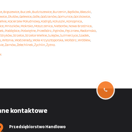
ce
,
Brąszewice
,
Buczek
,
Budziszewice
,
Burzenin
,
Będków
,
Błaszki
,
owice
,
Dłutów
,
Galewice
,
Gidle
,
Godzianów
,
Gomunice
,
Gorzkowice
,
elkie
,
Kocierzew Południowy
,
Kodrąb
,
Koluszki
,
Konopnica
,
ice
,
Mniszków
,
Mokrsko
,
Moszczenica
,
Nieborów
,
Nowa Brzeźnica
,
tek
,
Poddębice
,
Poświętne
,
Przedbórz
,
Pątnów
,
Pęczniew
,
Radomsko
,
,
Stryków
,
Strzelce
,
Strzelce Wielkie
,
Sulejów
,
Sulmierzyce
,
Szadek
,
s
,
Witonia
,
Wodzierady
,
Wola Krzysztoporska
,
Wolbórz
,
Wróblew
,
kie
,
Żarnów
,
Żelechlinek
,
Żychlin
,
Żytno
.
w
.
ane kontaktowe
Przedsiębiorstwo Handlowo