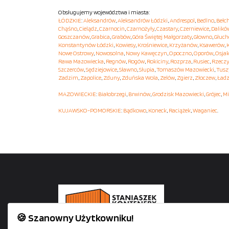
Obsługujemy województwa i miasta:
ŁÓDZKIE
:
Aleksandrów
,
Aleksandrów Łódzki
,
Andrespol
,
Bedlno
,
Bełc
Chąśno
,
Cielądz
,
Czarnocin
,
Czarnożyły
,
Czastary
,
Czerniewice
,
Dalikó
Goszczanów
,
Grabica
,
Grabów
,
Góra Świętej Małgorzaty
,
Głowno
,
Głuc
Konstantynów Łódzki
,
Kowiesy
,
Krośniewice
,
Krzyżanów
,
Ksawerów
,
Nowe Ostrowy
,
Nowosolna
,
Nowy Kawęczyn
,
Opoczno
,
Oporów
,
Osja
Rawa Mazowiecka
,
Regnów
,
Rogów
,
Rokiciny
,
Rozprza
,
Rusiec
,
Rzecz
Szczerców
,
Sędziejowice
,
Sławno
,
Słupia
,
Tomaszów Mazowiecki
,
Tusz
Zadzim
,
Zapolice
,
Zduny
,
Zduńska Wola
,
Zelów
,
Zgierz
,
Złoczew
,
Ładz
MAZOWIECKIE
:
Białobrzegi
,
Brwinów
,
Grodzisk Mazowiecki
,
Grójec
,
Mi
KUJAWSKO-POMORSKIE
:
Bądkowo
,
Koneck
,
Raciążek
,
Waganiec
.
🍪 Szanowny Użytkowniku!