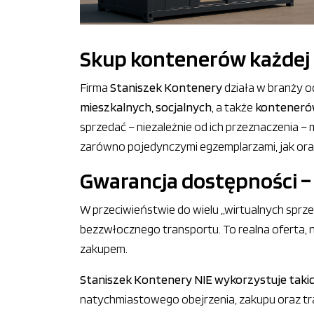
Skup kontenerów każdej 
Firma
Staniszek Kontenery
działa w branży o
mieszkalnych, socjalnych
, a także
konteneró
sprzedać – niezależnie od ich przeznaczenia – 
zarówno pojedynczymi egzemplarzami, jak oraz
Gwarancja dostępności –
W przeciwieństwie do wielu „wirtualnych spr
bezzwłocznego transportu. To realna oferta, nie
zakupem.
Staniszek Kontenery NIE wykorzystuje taki
natychmiastowego obejrzenia, zakupu oraz t