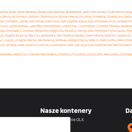
hatów
,
Biała
,
Biała Rawska
,
Białaczów
,
Bielawy
,
Bolesławiec
,
Bolimów
,
Brzeziny
,
Brzeźnio
,
Brój
w
,
Daszyna
,
Dmosin
,
Dobroń
,
Dobryszyce
,
Domaniewice
,
Drużbice
,
Drzewica
,
Działoszyn
,
Dąbr
hów
,
Inowłódz
,
Jeżów
,
Kamieńsk
,
Kiernozia
,
Kiełczygłów
,
Kleszczów
,
Klonowa
,
Kluki
,
Kobiele Wi
Kutno
,
Lgota Wielka
,
Lipce Reymontowskie
,
Lubochnia
,
Lutomiersk
,
Lututów
,
Maków
,
Masłow
ków
,
Ostrówek
,
Ozorków
,
Pabianice
,
Pajęczno
,
Paradyż
,
Parzęczew
,
Piotrków Trybunalski
,
Pią
yca
,
Rzgów
,
Rząśnia
,
Ręczno
,
Sadkowice
,
Siemkowice
,
Sieradz
,
Skierniewice
,
Skomlin
,
Sokolniki
yn
,
Ujazd
,
Uniejów
,
Warta
,
Wartkowice
,
Widawa
,
Wielgomłyny
,
Wieluń
,
Wieruszów
,
Wierzchla
ice
,
Łanięta
,
Łask
,
Łowicz
,
Łubnice
,
Łyszkowice
,
Łódź
,
Łęczyca
,
Łęki Szlacheckie
,
Świnice Warc
lanówek
,
Nadarzyn
,
Ożarów Mazowiecki
,
Piastów
,
Pruszków
,
Sochaczew
,
Warszawa
,
Żyrardó
Nasze kontenery
D
na platformie OLX