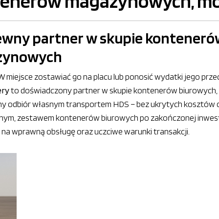
ntenerów magazynowych, mo
ewny partner w skupie konteneró
azynowych
W miejsce zostawiać go na placu lub ponosić wydatki jego prze
ery
to doświadczony partner w skupie kontenerów biurowych,
ny odbiór własnym transportem HDS – bez ukrytych kosztów 
lnym, zestawem kontenerów biurowych po zakończonej inwes
 na wprawną obsługę oraz uczciwe warunki transakcji.