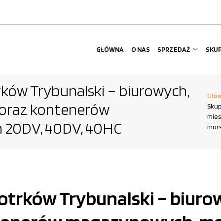
GŁÓWNA
O NAS
SPRZEDAŻ
SKU
ków Trybunalski – biurowych,
Głó
 oraz kontenerów
Skup
mies
 20DV, 40DV, 40HC
mors
trków Trybunalski – biurow