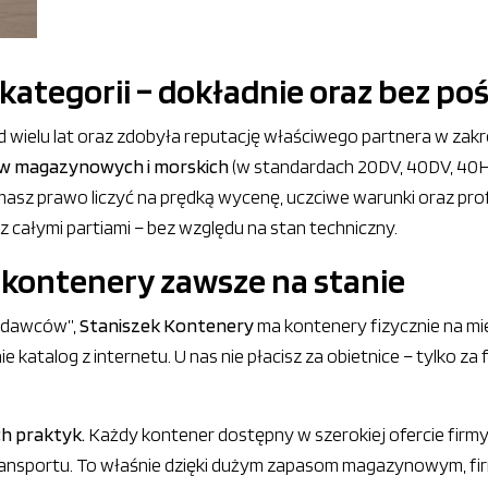
kategorii – dokładnie oraz bez p
d wielu lat oraz zdobyła reputację właściwego partnera w zak
w magazynowych i morskich
(w standardach 20DV, 40DV, 40HC)
masz prawo liczyć na prędką wycenę, uczciwe warunki oraz prof
 całymi partiami – bez względu na stan techniczny.
 kontenery zawsze na stanie
zedawców”,
Staniszek Kontenery
ma kontenery fizycznie na mi
 katalog z internetu. U nas nie płacisz za obietnice – tylko za
ch praktyk.
Każdy kontener dostępny w szerokiej ofercie firmy
ransportu. To właśnie dzięki dużym zapasom magazynowym, fi