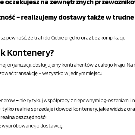
 nie oczekujesz na zewnętrznych przewoźnikó
zność – realizujemy dostawy także w trudne
asz pewność, że trafi do Ciebie prędko oraz bez komplikacji.
ek Kontenery?
prawnej organizacji, obsługujemy kontrahentów z całego kraju.
lizować transakcję – wszystko w jednym miejscu.
enerów – nie ryzykuj współpracy z niepewnymi ogłoszeniami i
 – tylko realnie sprzedaje i dowozi kontenery, jakie widzisz 
 realna oszczędność!
ierz wypróbowanego dostawcę.