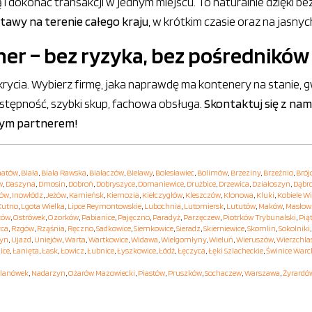
okonać transakcji w jednym miejscu. To naturalnie dzięki bezus
stawy na terenie całego kraju
, w krótkim czasie oraz na jasny
er – bez ryzyka, bez pośredników
rycia. Wybierz firmę, jaka naprawdę ma kontenery na stanie, 
stępność, szybki skup, fachowa obsługa.
Skontaktuj się z nami
nym partnerem!
hatów
,
Biała
,
Biała Rawska
,
Białaczów
,
Bielawy
,
Bolesławiec
,
Bolimów
,
Brzeziny
,
Brzeźnio
,
Brój
w
,
Daszyna
,
Dmosin
,
Dobroń
,
Dobryszyce
,
Domaniewice
,
Drużbice
,
Drzewica
,
Działoszyn
,
Dąbr
hów
,
Inowłódz
,
Jeżów
,
Kamieńsk
,
Kiernozia
,
Kiełczygłów
,
Kleszczów
,
Klonowa
,
Kluki
,
Kobiele Wi
Kutno
,
Lgota Wielka
,
Lipce Reymontowskie
,
Lubochnia
,
Lutomiersk
,
Lututów
,
Maków
,
Masłow
ków
,
Ostrówek
,
Ozorków
,
Pabianice
,
Pajęczno
,
Paradyż
,
Parzęczew
,
Piotrków Trybunalski
,
Pią
yca
,
Rzgów
,
Rząśnia
,
Ręczno
,
Sadkowice
,
Siemkowice
,
Sieradz
,
Skierniewice
,
Skomlin
,
Sokolniki
yn
,
Ujazd
,
Uniejów
,
Warta
,
Wartkowice
,
Widawa
,
Wielgomłyny
,
Wieluń
,
Wieruszów
,
Wierzchla
ice
,
Łanięta
,
Łask
,
Łowicz
,
Łubnice
,
Łyszkowice
,
Łódź
,
Łęczyca
,
Łęki Szlacheckie
,
Świnice Warc
lanówek
,
Nadarzyn
,
Ożarów Mazowiecki
,
Piastów
,
Pruszków
,
Sochaczew
,
Warszawa
,
Żyrardó