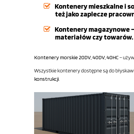
Kontenery mieszkalne i s
też jako zaplecze pracow
Kontenery magazynowe – t
materiałów czy towarów.
Kontenery morskie 20DV, 40DV, 40HC
– używ
Wszystkie kontenery dostępne są do błyskawi
konstrukcji
.