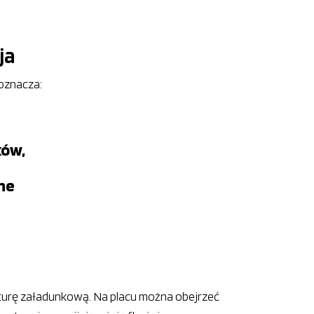
ja
oznacza:
ków,
ne
ukturę załadunkową. Na placu można obejrzeć