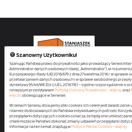
🍪 Szanowny Użytkowniku!
Staniaszek Kontenery oferuje kontenery mieszkalne,
Szanując Państwa prawo do prywatności jako prowadzący Serwis Intern
Administrator danych osobowych (dalej „Administrator”), w rozumien
biurowe, socjalne i magazynowe. Siedziba firmy mieś
Europejskiego i Rady (UE) 2016/679 z dnia 27 kwietnia 2016 r. w sprawi
się tuż przy autostradzie A1. Zapewniamy szybki i
przetwarzaniem danych osobowych i w sprawie swobodnego przepływ
bezpieczny transport na terenie całej Polski własnym
dyrektywy 95/46/WE (Dz.U.UE.L.2016.119.1 – ogólne rozporządzenie o oc
niniejszym przedstawiam
Politykę Ochrony Prywatności – więcej,
oraz
pojazdami z HDS-em. Wszystkie kontenery dostępne
więcej,
obowiązujące w Serwisie.
od ręki.
W ramach Serwisu stosujemy pliki cookies. Ich celem jest świadczenie
również dostosowanych do Państwa indywidualnych potrzeb. Korzysta
przeglądarki dotyczących cookies oznacza, że będą one umieszczane
chwili możecie Państwo dokonać zmiany ustawień przeglądarki dotyc
informacje na ten temat znajdują w
Polityce Plików Cookies – więcej.