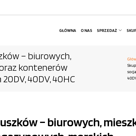
GŁÓWNA
O NAS
SPRZEDAŻ
SKU
zków – biurowych,
Głó
 oraz kontenerów
Skup
socj
 20DV, 40DV, 40HC
40DV
szków – biurowych, mieszk