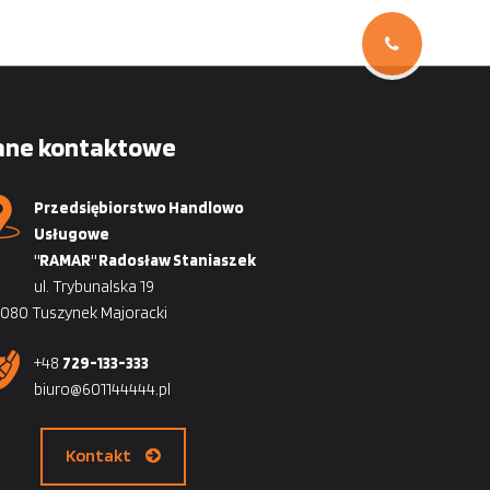
ane kontaktowe
Przedsiębiorstwo Handlowo
Usługowe
"RAMAR" Radosław Staniaszek
ul. Trybunalska 19
080 Tuszynek Majoracki
+48
729-133-333
biuro@601144444.pl
Kontakt