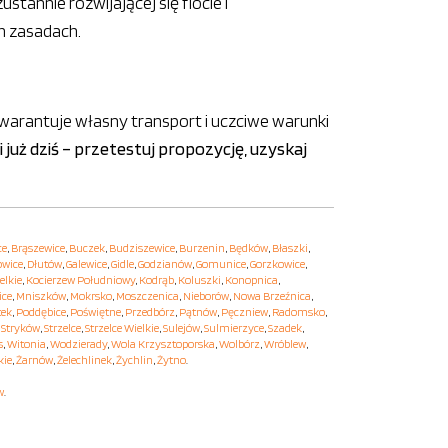
tannie rozwijającej się flocie i
ch zasadach.
gwarantuje własny transport i uczciwe warunki
 już dziś – przetestuj propozycję, uzyskaj
ce
,
Brąszewice
,
Buczek
,
Budziszewice
,
Burzenin
,
Będków
,
Błaszki
,
owice
,
Dłutów
,
Galewice
,
Gidle
,
Godzianów
,
Gomunice
,
Gorzkowice
,
elkie
,
Kocierzew Południowy
,
Kodrąb
,
Koluszki
,
Konopnica
,
ice
,
Mniszków
,
Mokrsko
,
Moszczenica
,
Nieborów
,
Nowa Brzeźnica
,
tek
,
Poddębice
,
Poświętne
,
Przedbórz
,
Pątnów
,
Pęczniew
,
Radomsko
,
,
Stryków
,
Strzelce
,
Strzelce Wielkie
,
Sulejów
,
Sulmierzyce
,
Szadek
,
s
,
Witonia
,
Wodzierady
,
Wola Krzysztoporska
,
Wolbórz
,
Wróblew
,
kie
,
Żarnów
,
Żelechlinek
,
Żychlin
,
Żytno
.
w
.