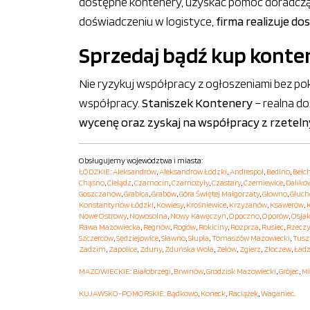
dostępne kontenery, uzyskać pomoc doradczą i d
doświadczeniu w logistyce,
firma realizuje do
Sprzedaj bądź kup konten
Nie ryzykuj współpracy z ogłoszeniami bez pok
współpracy.
Staniszek Kontenery
– realna do
wycenę oraz zyskaj na współpracy z rzetel
Obsługujemy województwa i miasta:
ŁÓDZKIE
:
Aleksandrów
,
Aleksandrów Łódzki
,
Andrespol
,
Bedlno
,
Bełc
Chąśno
,
Cielądz
,
Czarnocin
,
Czarnożyły
,
Czastary
,
Czerniewice
,
Dalikó
Goszczanów
,
Grabica
,
Grabów
,
Góra Świętej Małgorzaty
,
Głowno
,
Głuc
Konstantynów Łódzki
,
Kowiesy
,
Krośniewice
,
Krzyżanów
,
Ksawerów
,
Nowe Ostrowy
,
Nowosolna
,
Nowy Kawęczyn
,
Opoczno
,
Oporów
,
Osja
Rawa Mazowiecka
,
Regnów
,
Rogów
,
Rokiciny
,
Rozprza
,
Rusiec
,
Rzecz
Szczerców
,
Sędziejowice
,
Sławno
,
Słupia
,
Tomaszów Mazowiecki
,
Tusz
Zadzim
,
Zapolice
,
Zduny
,
Zduńska Wola
,
Zelów
,
Zgierz
,
Złoczew
,
Ładz
MAZOWIECKIE
:
Białobrzegi
,
Brwinów
,
Grodzisk Mazowiecki
,
Grójec
,
Mi
KUJAWSKO-POMORSKIE
:
Bądkowo
,
Koneck
,
Raciążek
,
Waganiec
.