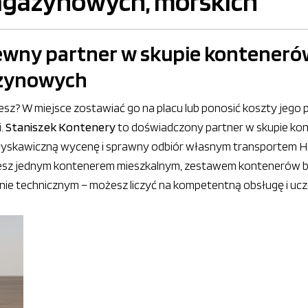
agazynowych, morskich
ewny partner w skupie konteneró
azynowych
jesz? W miejsce zostawiać go na placu lub ponosić koszty jego
i.
Staniszek Kontenery
to doświadczony partner w skupie kon
yskawiczną wycenę i sprawny odbiór własnym transportem HD
jesz jednym kontenerem mieszkalnym, zestawem kontenerów bi
 technicznym – możesz liczyć na kompetentną obsługę i uczc