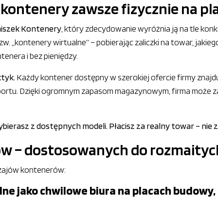
kontenery zawsze fizycznie na pl
niszek Kontenery
, który zdecydowanie wyróżnia ją na tle konku
. „kontenery wirtualne” – pobierając zaliczki na towar, jakiego
tenera i bez pieniędzy.
ktyk.
Każdy kontener dostępny w szerokiej ofercie firmy znajdu
sportu. Dzięki ogromnym zapasom magazynowym, firma może za
ierasz z dostępnych modeli. Płacisz za realny towar – nie 
ów – dostosowanych do rozmait
dzajów kontenerów:
lne jako chwilowe biura na placach budowy, 