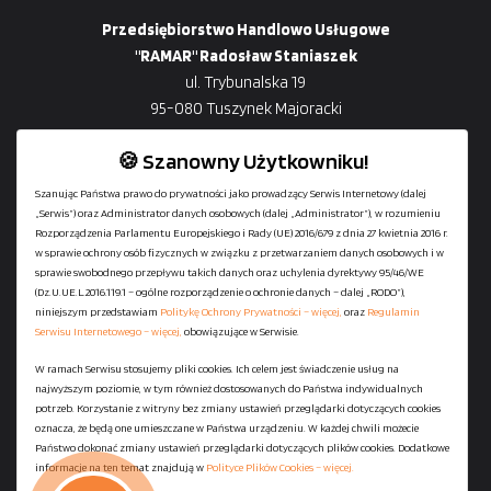
Przedsiębiorstwo Handlowo Usługowe
"RAMAR" Radosław Staniaszek
ul. Trybunalska 19
95-080 Tuszynek Majoracki
🍪 Szanowny Użytkowniku!
Szanując Państwa prawo do prywatności jako prowadzący Serwis Internetowy (dalej
„Serwis”) oraz Administrator danych osobowych (dalej „Administrator”), w rozumieniu
+48
729-133-333
Rozporządzenia Parlamentu Europejskiego i Rady (UE) 2016/679 z dnia 27 kwietnia 2016 r.
biuro@601144444.pl
w sprawie ochrony osób fizycznych w związku z przetwarzaniem danych osobowych i w
sprawie swobodnego przepływu takich danych oraz uchylenia dyrektywy 95/46/WE
(Dz.U.UE.L.2016.119.1 – ogólne rozporządzenie o ochronie danych – dalej „RODO”),
niniejszym przedstawiam
Politykę Ochrony Prywatności – więcej,
oraz
Regulamin
Kontakt
Serwisu Internetowego – więcej,
obowiązujące w Serwisie.
W ramach Serwisu stosujemy pliki cookies. Ich celem jest świadczenie usług na
najwyższym poziomie, w tym również dostosowanych do Państwa indywidualnych
Regulamin serwisu
potrzeb. Korzystanie z witryny bez zmiany ustawień przeglądarki dotyczących cookies
Polityka Ochrony Prywatności
oznacza, że będą one umieszczane w Państwa urządzeniu. W każdej chwili możecie
Państwo dokonać zmiany ustawień przeglądarki dotyczących plików cookies. Dodatkowe
Polityka Plików Cookies
informacje na ten temat znajdują w
Polityce Plików Cookies – więcej.
Mapa strony