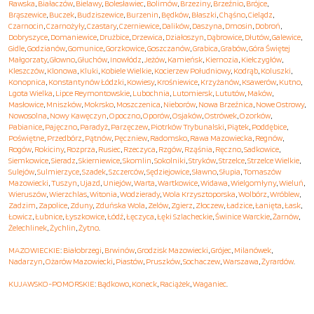
Rawska
,
Białaczów
,
Bielawy
,
Bolesławiec
,
Bolimów
,
Brzeziny
,
Brzeźnio
,
Brójce
,
Brąszewice
,
Buczek
,
Budziszewice
,
Burzenin
,
Będków
,
Błaszki
,
Chąśno
,
Cielądz
,
Czarnocin
,
Czarnożyły
,
Czastary
,
Czerniewice
,
Dalików
,
Daszyna
,
Dmosin
,
Dobroń
,
Dobryszyce
,
Domaniewice
,
Drużbice
,
Drzewica
,
Działoszyn
,
Dąbrowice
,
Dłutów
,
Galewice
,
Gidle
,
Godzianów
,
Gomunice
,
Gorzkowice
,
Goszczanów
,
Grabica
,
Grabów
,
Góra Świętej
Małgorzaty
,
Głowno
,
Głuchów
,
Inowłódz
,
Jeżów
,
Kamieńsk
,
Kiernozia
,
Kiełczygłów
,
Kleszczów
,
Klonowa
,
Kluki
,
Kobiele Wielkie
,
Kocierzew Południowy
,
Kodrąb
,
Koluszki
,
Konopnica
,
Konstantynów Łódzki
,
Kowiesy
,
Krośniewice
,
Krzyżanów
,
Ksawerów
,
Kutno
,
Lgota Wielka
,
Lipce Reymontowskie
,
Lubochnia
,
Lutomiersk
,
Lututów
,
Maków
,
Masłowice
,
Mniszków
,
Mokrsko
,
Moszczenica
,
Nieborów
,
Nowa Brzeźnica
,
Nowe Ostrowy
,
Nowosolna
,
Nowy Kawęczyn
,
Opoczno
,
Oporów
,
Osjaków
,
Ostrówek
,
Ozorków
,
Pabianice
,
Pajęczno
,
Paradyż
,
Parzęczew
,
Piotrków Trybunalski
,
Piątek
,
Poddębice
,
Poświętne
,
Przedbórz
,
Pątnów
,
Pęczniew
,
Radomsko
,
Rawa Mazowiecka
,
Regnów
,
Rogów
,
Rokiciny
,
Rozprza
,
Rusiec
,
Rzeczyca
,
Rzgów
,
Rząśnia
,
Ręczno
,
Sadkowice
,
Siemkowice
,
Sieradz
,
Skierniewice
,
Skomlin
,
Sokolniki
,
Stryków
,
Strzelce
,
Strzelce Wielkie
,
Sulejów
,
Sulmierzyce
,
Szadek
,
Szczerców
,
Sędziejowice
,
Sławno
,
Słupia
,
Tomaszów
Mazowiecki
,
Tuszyn
,
Ujazd
,
Uniejów
,
Warta
,
Wartkowice
,
Widawa
,
Wielgomłyny
,
Wieluń
,
Wieruszów
,
Wierzchlas
,
Witonia
,
Wodzierady
,
Wola Krzysztoporska
,
Wolbórz
,
Wróblew
,
Zadzim
,
Zapolice
,
Zduny
,
Zduńska Wola
,
Zelów
,
Zgierz
,
Złoczew
,
Ładzice
,
Łanięta
,
Łask
,
Łowicz
,
Łubnice
,
Łyszkowice
,
Łódź
,
Łęczyca
,
Łęki Szlacheckie
,
Świnice Warckie
,
Żarnów
,
Żelechlinek
,
Żychlin
,
Żytno
.
MAZOWIECKIE
:
Białobrzegi
,
Brwinów
,
Grodzisk Mazowiecki
,
Grójec
,
Milanówek
,
Nadarzyn
,
Ożarów Mazowiecki
,
Piastów
,
Pruszków
,
Sochaczew
,
Warszawa
,
Żyrardów
.
KUJAWSKO-POMORSKIE
:
Bądkowo
,
Koneck
,
Raciążek
,
Waganiec
.