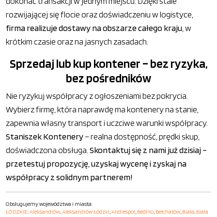
dokonać transakcji w jednym miejscu. Dzięki stale
rozwijającej się flocie oraz doświadczeniu w logistyce,
firma realizuje dostawy na obszarze całego kraju
, w
krótkim czasie oraz na jasnych zasadach.
Sprzedaj lub kup kontener – bez ryzyka,
bez pośredników
Nie ryzykuj współpracy z ogłoszeniami bez pokrycia.
Wybierz firmę, która naprawdę ma kontenery na stanie,
zapewnia własny transport i uczciwe warunki współpracy.
Staniszek Kontenery
– realna dostępność, prędki skup,
doświadczona obsługa.
Skontaktuj się z nami już dzisiaj –
przetestuj propozycję, uzyskaj wycenę i zyskaj na
współpracy z solidnym partnerem!
Obsługujemy województwa i miasta:
ŁÓDZKIE
:
Aleksandrów
,
Aleksandrów Łódzki
,
Andrespol
,
Bedlno
,
Bełchatów
,
Biała
,
Biała