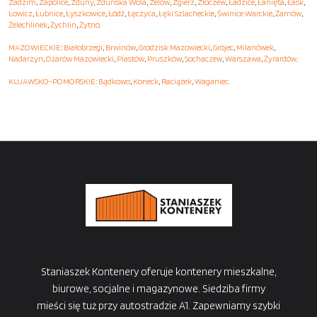
Zadzim
,
Zapolice
,
Zduny
,
Zduńska Wola
,
Zelów
,
Zgierz
,
Złoczew
,
Ładzice
,
Łanięta
,
Łask
,
Łowicz
,
Łubnice
,
Łyszkowice
,
Łódź
,
Łęczyca
,
Łęki Szlacheckie
,
Świnice Warckie
,
Żarnów
,
Żelechlinek
,
Żychlin
,
Żytno
.
MAZOWIECKIE
:
Białobrzegi
,
Brwinów
,
Grodzisk Mazowiecki
,
Grójec
,
Milanówek
,
Nadarzyn
,
Ożarów Mazowiecki
,
Piastów
,
Pruszków
,
Sochaczew
,
Warszawa
,
Żyrardów
.
KUJAWSKO-POMORSKIE
:
Bądkowo
,
Koneck
,
Raciążek
,
Waganiec
.
Staniaszek Kontenery oferuje kontenery mieszkalne,
biurowe, socjalne i magazynowe. Siedziba firmy
mieści się tuż przy autostradzie A1. Zapewniamy szybki