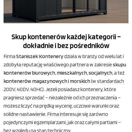
Skup kontenerów każdej kategorii –
dokładnie i bez pośredników
Firma
Staniszek Kontenery
działa w branży od wielu lat i
zdobyła reputację właściwego partnera w zakresie
skupu
kontenerów biurowych, mieszkalnych, socjalnych
, a też
kontenerów magazynowych i morskich
(w standardach
20DV, 40DV, 40HC). Jeżeli posiadasz kontenery, które
pragniesz sprzedać – niezależnie od ich przeznaczenia –
możesz liczyć na prędką wycenę, uczciwe warunki oraz
solidne nastawienie. Firma interesuje się zarówno
pojedynczymi egzemplarzami, jak oraz całymi partiami –
bez względu na stan techniczny.