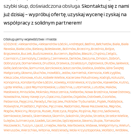
szybki skup, doświadczona obsługa.
Skontaktuj się z nami
już dzisiaj – wypróbuj ofertę, uzyskaj wycenę i zyskaj na
współpracy z solidnym partnerem!
Obsługujemy województwa i miasta:
ŁÓDZKIE
:
Aleksandrów
,
Aleksandrów Łódzki
,
Andrespol
,
Bedlno
,
Bełchatów
,
Biała
,
Biała
Rawska
,
Białaczów
,
Bielawy
,
Bolesławiec
,
Bolimów
,
Brzeziny
,
Brzeźnio
,
Brójce
,
Brąszewice
,
Buczek
,
Budziszewice
,
Burzenin
,
Będków
,
Błaszki
,
Chąśno
,
Cielądz
,
Czarnocin
,
Czarnożyły
,
Czastary
,
Czerniewice
,
Dalików
,
Daszyna
,
Dmosin
,
Dobroń
,
Dobryszyce
,
Domaniewice
,
Drużbice
,
Drzewica
,
Działoszyn
,
Dąbrowice
,
Dłutów
,
Galewice
,
Gidle
,
Godzianów
,
Gomunice
,
Gorzkowice
,
Goszczanów
,
Grabica
,
Grabów
,
Góra Świętej
Małgorzaty
,
Głowno
,
Głuchów
,
Inowłódz
,
Jeżów
,
Kamieńsk
,
Kiernozia
,
Kiełczygłów
,
Kleszczów
,
Klonowa
,
Kluki
,
Kobiele Wielkie
,
Kocierzew Południowy
,
Kodrąb
,
Koluszki
,
Konopnica
,
Konstantynów Łódzki
,
Kowiesy
,
Krośniewice
,
Krzyżanów
,
Ksawerów
,
Kutno
,
Lgota Wielka
,
Lipce Reymontowskie
,
Lubochnia
,
Lutomiersk
,
Lututów
,
Maków
,
Masłowice
,
Mniszków
,
Mokrsko
,
Moszczenica
,
Nieborów
,
Nowa Brzeźnica
,
Nowe Ostrowy
,
Nowosolna
,
Nowy Kawęczyn
,
Opoczno
,
Oporów
,
Osjaków
,
Ostrówek
,
Ozorków
,
Pabianice
,
Pajęczno
,
Paradyż
,
Parzęczew
,
Piotrków Trybunalski
,
Piątek
,
Poddębice
,
Poświętne
,
Przedbórz
,
Pątnów
,
Pęczniew
,
Radomsko
,
Rawa Mazowiecka
,
Regnów
,
Rogów
,
Rokiciny
,
Rozprza
,
Rusiec
,
Rzeczyca
,
Rzgów
,
Rząśnia
,
Ręczno
,
Sadkowice
,
Siemkowice
,
Sieradz
,
Skierniewice
,
Skomlin
,
Sokolniki
,
Stryków
,
Strzelce
,
Strzelce Wielkie
,
Sulejów
,
Sulmierzyce
,
Szadek
,
Szczerców
,
Sędziejowice
,
Sławno
,
Słupia
,
Tomaszów
Mazowiecki
,
Tuszyn
,
Ujazd
,
Uniejów
,
Warta
,
Wartkowice
,
Widawa
,
Wielgomłyny
,
Wieluń
,
Wieruszów
,
Wierzchlas
,
Witonia
,
Wodzierady
,
Wola Krzysztoporska
,
Wolbórz
,
Wróblew
,