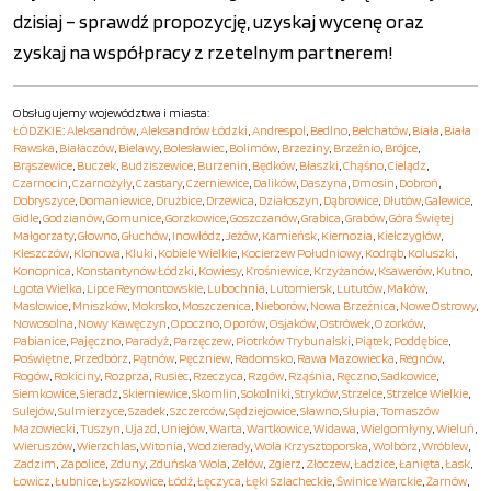
dzisiaj – sprawdź propozycję, uzyskaj wycenę oraz
zyskaj na współpracy z rzetelnym partnerem!
Obsługujemy województwa i miasta:
ŁÓDZKIE
:
Aleksandrów
,
Aleksandrów Łódzki
,
Andrespol
,
Bedlno
,
Bełchatów
,
Biała
,
Biała
Rawska
,
Białaczów
,
Bielawy
,
Bolesławiec
,
Bolimów
,
Brzeziny
,
Brzeźnio
,
Brójce
,
Brąszewice
,
Buczek
,
Budziszewice
,
Burzenin
,
Będków
,
Błaszki
,
Chąśno
,
Cielądz
,
Czarnocin
,
Czarnożyły
,
Czastary
,
Czerniewice
,
Dalików
,
Daszyna
,
Dmosin
,
Dobroń
,
Dobryszyce
,
Domaniewice
,
Drużbice
,
Drzewica
,
Działoszyn
,
Dąbrowice
,
Dłutów
,
Galewice
,
Gidle
,
Godzianów
,
Gomunice
,
Gorzkowice
,
Goszczanów
,
Grabica
,
Grabów
,
Góra Świętej
Małgorzaty
,
Głowno
,
Głuchów
,
Inowłódz
,
Jeżów
,
Kamieńsk
,
Kiernozia
,
Kiełczygłów
,
Kleszczów
,
Klonowa
,
Kluki
,
Kobiele Wielkie
,
Kocierzew Południowy
,
Kodrąb
,
Koluszki
,
Konopnica
,
Konstantynów Łódzki
,
Kowiesy
,
Krośniewice
,
Krzyżanów
,
Ksawerów
,
Kutno
,
Lgota Wielka
,
Lipce Reymontowskie
,
Lubochnia
,
Lutomiersk
,
Lututów
,
Maków
,
Masłowice
,
Mniszków
,
Mokrsko
,
Moszczenica
,
Nieborów
,
Nowa Brzeźnica
,
Nowe Ostrowy
,
Nowosolna
,
Nowy Kawęczyn
,
Opoczno
,
Oporów
,
Osjaków
,
Ostrówek
,
Ozorków
,
Pabianice
,
Pajęczno
,
Paradyż
,
Parzęczew
,
Piotrków Trybunalski
,
Piątek
,
Poddębice
,
Poświętne
,
Przedbórz
,
Pątnów
,
Pęczniew
,
Radomsko
,
Rawa Mazowiecka
,
Regnów
,
Rogów
,
Rokiciny
,
Rozprza
,
Rusiec
,
Rzeczyca
,
Rzgów
,
Rząśnia
,
Ręczno
,
Sadkowice
,
Siemkowice
,
Sieradz
,
Skierniewice
,
Skomlin
,
Sokolniki
,
Stryków
,
Strzelce
,
Strzelce Wielkie
,
Sulejów
,
Sulmierzyce
,
Szadek
,
Szczerców
,
Sędziejowice
,
Sławno
,
Słupia
,
Tomaszów
Mazowiecki
,
Tuszyn
,
Ujazd
,
Uniejów
,
Warta
,
Wartkowice
,
Widawa
,
Wielgomłyny
,
Wieluń
,
Wieruszów
,
Wierzchlas
,
Witonia
,
Wodzierady
,
Wola Krzysztoporska
,
Wolbórz
,
Wróblew
,
Zadzim
,
Zapolice
,
Zduny
,
Zduńska Wola
,
Zelów
,
Zgierz
,
Złoczew
,
Ładzice
,
Łanięta
,
Łask
,
Łowicz
,
Łubnice
,
Łyszkowice
,
Łódź
,
Łęczyca
,
Łęki Szlacheckie
,
Świnice Warckie
,
Żarnów
,