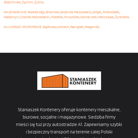
Żelechlinek
,
Żychlin
,
Żytno
.
MAZOWIECKIE
:
Białobrzegi
,
Brwinów
,
Grodzisk Mazowiecki
,
Grójec
,
Milanówek
,
Nadarzyn
,
Ożarów Mazowiecki
,
Piastów
,
Pruszków
,
Sochaczew
,
Warszawa
,
Żyrardów
.
KUJAWSKO-POMORSKIE
:
Bądkowo
,
Koneck
,
Raciążek
,
Waganiec
.
Staniaszek Kontenery oferuje kontenery mieszkalne,
biurowe, socjalne i magazynowe. Siedziba firmy
mieści się tuż przy autostradzie A1. Zapewniamy szybki
i bezpieczny transport na terenie całej Polski