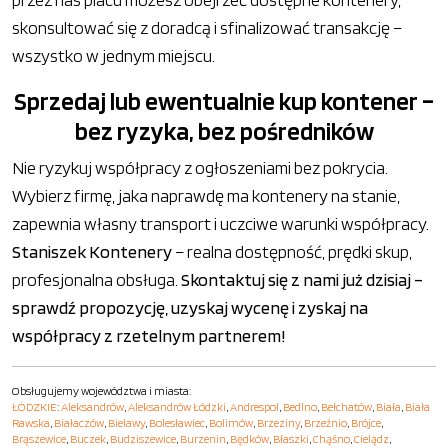
skonsultować się z doradcą i sfinalizować transakcję –
wszystko w jednym miejscu.
Sprzedaj lub ewentualnie kup kontener –
bez ryzyka, bez pośredników
Nie ryzykuj współpracy z ogłoszeniami bez pokrycia.
Wybierz firmę, jaka naprawdę ma kontenery na stanie,
zapewnia własny transport i uczciwe warunki współpracy.
Staniszek Kontenery
– realna dostępność, prędki skup,
profesjonalna obsługa.
Skontaktuj się z nami już dzisiaj –
sprawdź propozycję, uzyskaj wycenę i zyskaj na
współpracy z rzetelnym partnerem!
Obsługujemy województwa i miasta:
ŁÓDZKIE
:
Aleksandrów
,
Aleksandrów Łódzki
,
Andrespol
,
Bedlno
,
Bełchatów
,
Biała
,
Biała
Rawska
,
Białaczów
,
Bielawy
,
Bolesławiec
,
Bolimów
,
Brzeziny
,
Brzeźnio
,
Brójce
,
Brąszewice
,
Buczek
,
Budziszewice
,
Burzenin
,
Będków
,
Błaszki
,
Chąśno
,
Cielądz
,