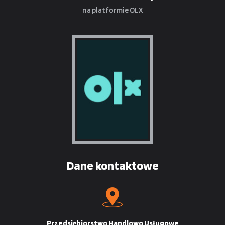
na platformie OLX
Dane kontaktowe
Przedsiębiorstwo Handlowo Usługowe