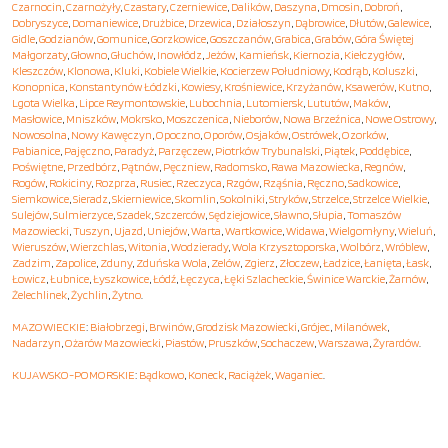
Czarnocin
,
Czarnożyły
,
Czastary
,
Czerniewice
,
Dalików
,
Daszyna
,
Dmosin
,
Dobroń
,
Dobryszyce
,
Domaniewice
,
Drużbice
,
Drzewica
,
Działoszyn
,
Dąbrowice
,
Dłutów
,
Galewice
,
Gidle
,
Godzianów
,
Gomunice
,
Gorzkowice
,
Goszczanów
,
Grabica
,
Grabów
,
Góra Świętej
Małgorzaty
,
Głowno
,
Głuchów
,
Inowłódz
,
Jeżów
,
Kamieńsk
,
Kiernozia
,
Kiełczygłów
,
Kleszczów
,
Klonowa
,
Kluki
,
Kobiele Wielkie
,
Kocierzew Południowy
,
Kodrąb
,
Koluszki
,
Konopnica
,
Konstantynów Łódzki
,
Kowiesy
,
Krośniewice
,
Krzyżanów
,
Ksawerów
,
Kutno
,
Lgota Wielka
,
Lipce Reymontowskie
,
Lubochnia
,
Lutomiersk
,
Lututów
,
Maków
,
Masłowice
,
Mniszków
,
Mokrsko
,
Moszczenica
,
Nieborów
,
Nowa Brzeźnica
,
Nowe Ostrowy
,
Nowosolna
,
Nowy Kawęczyn
,
Opoczno
,
Oporów
,
Osjaków
,
Ostrówek
,
Ozorków
,
Pabianice
,
Pajęczno
,
Paradyż
,
Parzęczew
,
Piotrków Trybunalski
,
Piątek
,
Poddębice
,
Poświętne
,
Przedbórz
,
Pątnów
,
Pęczniew
,
Radomsko
,
Rawa Mazowiecka
,
Regnów
,
Rogów
,
Rokiciny
,
Rozprza
,
Rusiec
,
Rzeczyca
,
Rzgów
,
Rząśnia
,
Ręczno
,
Sadkowice
,
Siemkowice
,
Sieradz
,
Skierniewice
,
Skomlin
,
Sokolniki
,
Stryków
,
Strzelce
,
Strzelce Wielkie
,
Sulejów
,
Sulmierzyce
,
Szadek
,
Szczerców
,
Sędziejowice
,
Sławno
,
Słupia
,
Tomaszów
Mazowiecki
,
Tuszyn
,
Ujazd
,
Uniejów
,
Warta
,
Wartkowice
,
Widawa
,
Wielgomłyny
,
Wieluń
,
Wieruszów
,
Wierzchlas
,
Witonia
,
Wodzierady
,
Wola Krzysztoporska
,
Wolbórz
,
Wróblew
,
Zadzim
,
Zapolice
,
Zduny
,
Zduńska Wola
,
Zelów
,
Zgierz
,
Złoczew
,
Ładzice
,
Łanięta
,
Łask
,
Łowicz
,
Łubnice
,
Łyszkowice
,
Łódź
,
Łęczyca
,
Łęki Szlacheckie
,
Świnice Warckie
,
Żarnów
,
Żelechlinek
,
Żychlin
,
Żytno
.
MAZOWIECKIE
:
Białobrzegi
,
Brwinów
,
Grodzisk Mazowiecki
,
Grójec
,
Milanówek
,
Nadarzyn
,
Ożarów Mazowiecki
,
Piastów
,
Pruszków
,
Sochaczew
,
Warszawa
,
Żyrardów
.
KUJAWSKO-POMORSKIE
:
Bądkowo
,
Koneck
,
Raciążek
,
Waganiec
.