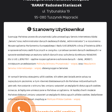
"RAMAR" Radosław Staniaszek
ul. Trybunalska 19
95-080 Tuszynek Majoracki
🍪 Szanowny Użytkowniku!
Szanując Państwa prawo do prywatności jako prowadzący Serwis Internetowy (dalej
„Serwis”) oraz Administrator danych osobowych (dalej „Administrator”), w rozumieniu
+48
729-133-333
Rozporządzenia Parlamentu Europejskiego i Rady (UE) 2016/679 z dnia 27 kwietnia 2016 r.
biuro@601144444.pl
w sprawie ochrony osób fizycznych w związku z przetwarzaniem danych osobowych i w
sprawie swobodnego przepływu takich danych oraz uchylenia dyrektywy 95/46/WE
(Dz.U.UE.L.2016.119.1 – ogólne rozporządzenie o ochronie danych – dalej „RODO”),
niniejszym przedstawiam
Politykę Ochrony Prywatności – więcej,
oraz
Regulamin
Kontakt
Serwisu Internetowego – więcej,
obowiązujące w Serwisie.
W ramach Serwisu stosujemy pliki cookies. Ich celem jest świadczenie usług na
najwyższym poziomie, w tym również dostosowanych do Państwa indywidualnych
Regulamin serwisu
potrzeb. Korzystanie z witryny bez zmiany ustawień przeglądarki dotyczących cookies
Polityka Ochrony Prywatności
oznacza, że będą one umieszczane w Państwa urządzeniu. W każdej chwili możecie
Państwo dokonać zmiany ustawień przeglądarki dotyczących plików cookies. Dodatkowe
Polityka Plików Cookies
informacje na ten temat znajdują w
Polityce Plików Cookies – więcej.
Mapa strony
Akceptuję pliki cookies