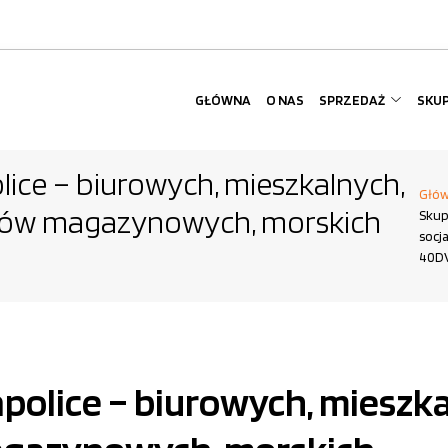
GŁÓWNA
O NAS
SPRZEDAŻ
SKU
ice – biurowych, mieszkalnych,
Głó
erów magazynowych, morskich
Skup
socj
40DV
olice – biurowych, mieszka