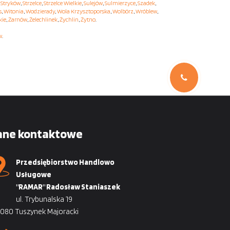
,
Stryków
,
Strzelce
,
Strzelce Wielkie
,
Sulejów
,
Sulmierzyce
,
Szadek
,
s
,
Witonia
,
Wodzierady
,
Wola Krzysztoporska
,
Wolbórz
,
Wróblew
,
kie
,
Żarnów
,
Żelechlinek
,
Żychlin
,
Żytno
.
w
.
ane kontaktowe
Przedsiębiorstwo Handlowo
Usługowe
"RAMAR" Radosław Staniaszek
ul. Trybunalska 19
080 Tuszynek Majoracki