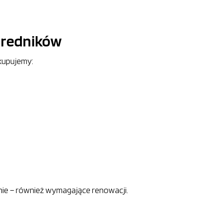
ośredników
Skupujemy:
anie – również wymagające renowacji.