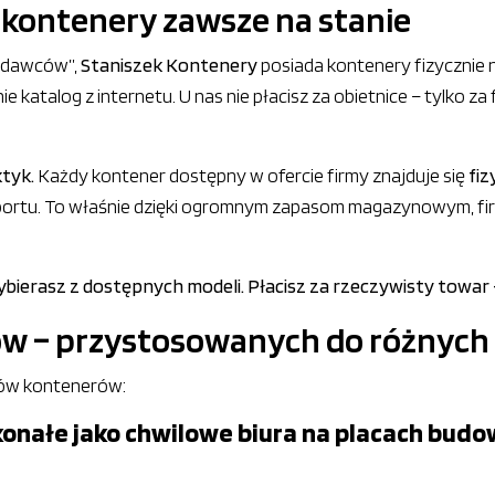
 kontenery zawsze na stanie
zedawców”,
Staniszek Kontenery
posiada kontenery fizycznie n
e katalog z internetu. U nas nie płacisz za obietnice – tylko z
ktyk.
Każdy kontener dostępny w ofercie firmy znajduje się
fiz
portu. To właśnie dzięki ogromnym zapasom magazynowym, fi
ierasz z dostępnych modeli. Płacisz za rzeczywisty towar –
ów – przystosowanych do różny
pów kontenerów:
onałe jako chwilowe biura na placach budow