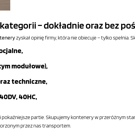
kategorii – dokładnie oraz bez p
tenery
zyskał opinię firmy, która nie obiecuje – tylko spełnia. 
ocjalne,
 tym modułowe),
az techniczne,
 40DV, 40HC,
k i pokaźniejsze partie. Skupujemy kontenery w przeróżnym st
worzonym przez nas transportem.