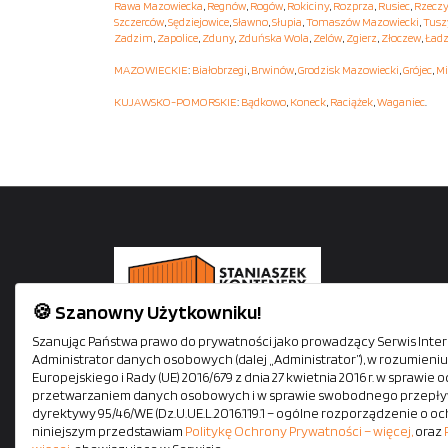
Rawa Mazowiecka
,
Regnów
,
Rogów
,
Rokiciny
,
Rozprza
,
Rusiec
,
Rzecz
Szczerców
,
Sędziejowice
,
Sławno
,
Słupia
,
Tomaszów Mazowiecki
,
Tusz
Zadzim
,
Zapolice
,
Zduny
,
Zduńska Wola
,
Zelów
,
Zgierz
,
Złoczew
,
Ładz
MAZOWIECKIE
:
Białobrzegi
,
Brwinów
,
Grodzisk Mazowiecki
,
Grójec
,
Mi
KUJAWSKO-POMORSKIE
:
Bądkowo
,
Koneck
,
Raciążek
,
Waganiec
.
🍪 Szanowny Użytkowniku!
Staniaszek Kontenery oferuje kontenery mieszkalne,
Szanując Państwa prawo do prywatności jako prowadzący Serwis Intern
Administrator danych osobowych (dalej „Administrator”), w rozumien
biurowe, socjalne i magazynowe. Siedziba firmy mieś
Europejskiego i Rady (UE) 2016/679 z dnia 27 kwietnia 2016 r. w sprawi
się tuż przy autostradzie A1. Zapewniamy szybki i
przetwarzaniem danych osobowych i w sprawie swobodnego przepływ
bezpieczny transport na terenie całej Polski własnym
dyrektywy 95/46/WE (Dz.U.UE.L.2016.119.1 – ogólne rozporządzenie o oc
niniejszym przedstawiam
Politykę Ochrony Prywatności – więcej,
oraz
pojazdami z HDS-em. Wszystkie kontenery dostępne