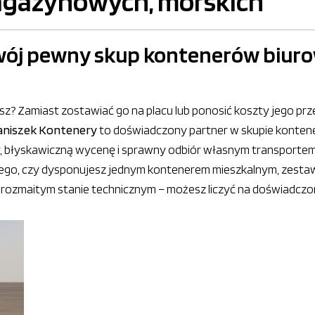
agazynowych, morskich
wój pewny skup kontenerów biuro
esz? Zamiast zostawiać go na placu lub ponosić koszty jego p
aniszek Kontenery
to doświadczony partner w skupie konten
błyskawiczną wycenę i sprawny odbiór własnym transportem
tego, czy dysponujesz jednym kontenerem mieszkalnym, zes
ozmaitym stanie technicznym – możesz liczyć na doświadczoną