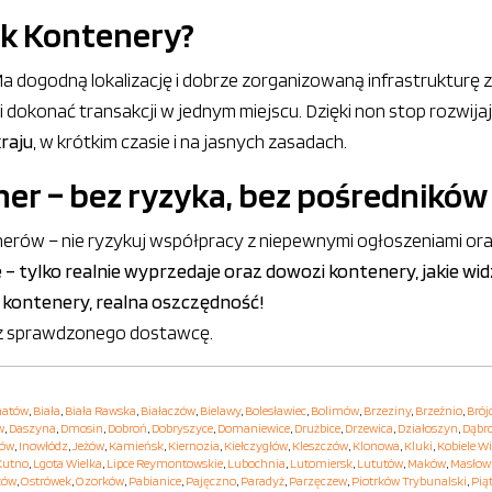
ek Kontenery?
Ma dogodną lokalizację i dobrze zorganizowaną infrastrukturę
okonać transakcji w jednym miejscu. Dzięki non stop rozwijają
raju
, w krótkim czasie i na jasnych zasadach.
er – bez ryzyka, bez pośredników
erów – nie ryzykuj współpracy z niepewnymi ogłoszeniami ora
e – tylko realnie wyprzedaje oraz dowozi kontenery, jakie wid
 kontenery, realna oszczędność!
ierz sprawdzonego dostawcę.
hatów
,
Biała
,
Biała Rawska
,
Białaczów
,
Bielawy
,
Bolesławiec
,
Bolimów
,
Brzeziny
,
Brzeźnio
,
Brój
w
,
Daszyna
,
Dmosin
,
Dobroń
,
Dobryszyce
,
Domaniewice
,
Drużbice
,
Drzewica
,
Działoszyn
,
Dąbr
hów
,
Inowłódz
,
Jeżów
,
Kamieńsk
,
Kiernozia
,
Kiełczygłów
,
Kleszczów
,
Klonowa
,
Kluki
,
Kobiele Wi
Kutno
,
Lgota Wielka
,
Lipce Reymontowskie
,
Lubochnia
,
Lutomiersk
,
Lututów
,
Maków
,
Masłow
ków
,
Ostrówek
,
Ozorków
,
Pabianice
,
Pajęczno
,
Paradyż
,
Parzęczew
,
Piotrków Trybunalski
,
Pią