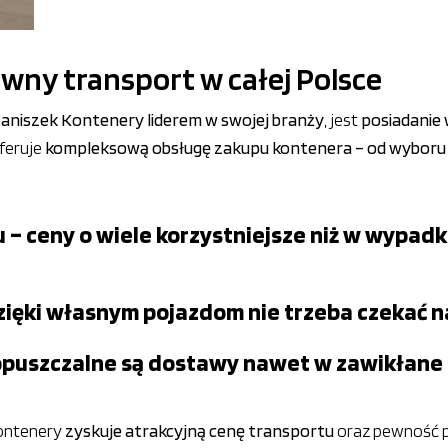
awny transport w całej Polsce
aniszek Kontenery liderem w swojej branży
, jest
posiadanie 
oferuje
kompleksową obsługę zakupu kontenera – od wyboru 
 – ceny o wiele korzystniejsze niż w wypad
– dzięki własnym pojazdom nie trzeba czeka
opuszczalne są dostawy nawet w zawikłane 
Kontenery
zyskuje atrakcyjną cenę transportu
oraz pewność pr