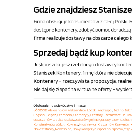
Gdzie znajdziesz Stanisz
Firma obsługuje konsumentów z całej Polski. 
dostępne kontenery, zdobyć pomoc doradczą i d
firma realizuje dostawy na obszarze całego k
Sprzedaj bądź kup konten
Jeśli poszukujesz rzetelnego dostawcy konten
Staniszek Kontenery
, firmę która
nie obiecuj
Kontenery – rzeczywista propozycja, realne
Nie daj się złapać na wirtualne oferty – wyb
Obsługujemy województwa i miasta:
ŁÓDZKIE
:
Aleksandrów
,
Aleksandrów Łódzki
,
Andrespol
,
Bedlno
,
Bełc
Chąśno
,
Cielądz
,
Czarnocin
,
Czarnożyły
,
Czastary
,
Czerniewice
,
Dalikó
Goszczanów
,
Grabica
,
Grabów
,
Góra Świętej Małgorzaty
,
Głowno
,
Głuc
Konstantynów Łódzki
,
Kowiesy
,
Krośniewice
,
Krzyżanów
,
Ksawerów
,
Nowe Ostrowy
,
Nowosolna
,
Nowy Kawęczyn
,
Opoczno
,
Oporów
,
Osja