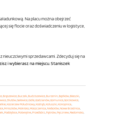
 załadunkową. Na placu można obejrzeć
cej się flocie oraz doświadczeniu w logistyce,
z nieuczciwymi sprzedawcami. Zdecyduj się na
zisz i wybierasz na miejscu. Staniszek
ce
,
Brąszewice
,
Buczek
,
Budziszewice
,
Burzenin
,
Będków
,
Błaszki
,
owice
,
Dłutów
,
Galewice
,
Gidle
,
Godzianów
,
Gomunice
,
Gorzkowice
,
elkie
,
Kocierzew Południowy
,
Kodrąb
,
Koluszki
,
Konopnica
,
ice
,
Mniszków
,
Mokrsko
,
Moszczenica
,
Nieborów
,
Nowa Brzeźnica
,
tek
,
Poddębice
,
Poświętne
,
Przedbórz
,
Pątnów
,
Pęczniew
,
Radomsko
,