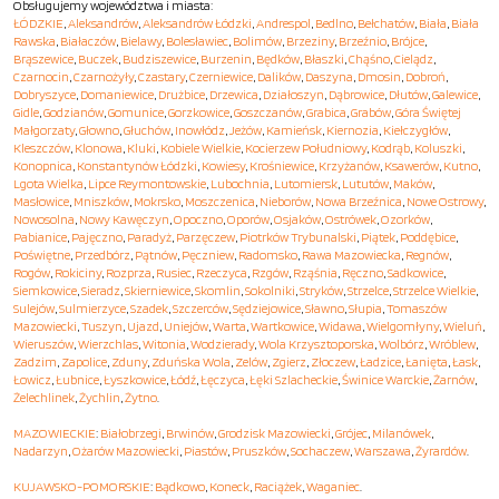
Obsługujemy województwa i miasta:
ŁÓDZKIE
,
Aleksandrów
,
Aleksandrów Łódzki
,
Andrespol
,
Bedlno
,
Bełchatów
,
Biała
,
Biała
Rawska
,
Białaczów
,
Bielawy
,
Bolesławiec
,
Bolimów
,
Brzeziny
,
Brzeźnio
,
Brójce
,
Brąszewice
,
Buczek
,
Budziszewice
,
Burzenin
,
Będków
,
Błaszki
,
Chąśno
,
Cielądz
,
Czarnocin
,
Czarnożyły
,
Czastary
,
Czerniewice
,
Dalików
,
Daszyna
,
Dmosin
,
Dobroń
,
Dobryszyce
,
Domaniewice
,
Drużbice
,
Drzewica
,
Działoszyn
,
Dąbrowice
,
Dłutów
,
Galewice
,
Gidle
,
Godzianów
,
Gomunice
,
Gorzkowice
,
Goszczanów
,
Grabica
,
Grabów
,
Góra Świętej
Małgorzaty
,
Głowno
,
Głuchów
,
Inowłódz
,
Jeżów
,
Kamieńsk
,
Kiernozia
,
Kiełczygłów
,
Kleszczów
,
Klonowa
,
Kluki
,
Kobiele Wielkie
,
Kocierzew Południowy
,
Kodrąb
,
Koluszki
,
Konopnica
,
Konstantynów Łódzki
,
Kowiesy
,
Krośniewice
,
Krzyżanów
,
Ksawerów
,
Kutno
,
Lgota Wielka
,
Lipce Reymontowskie
,
Lubochnia
,
Lutomiersk
,
Lututów
,
Maków
,
Masłowice
,
Mniszków
,
Mokrsko
,
Moszczenica
,
Nieborów
,
Nowa Brzeźnica
,
Nowe Ostrowy
,
Nowosolna
,
Nowy Kawęczyn
,
Opoczno
,
Oporów
,
Osjaków
,
Ostrówek
,
Ozorków
,
Pabianice
,
Pajęczno
,
Paradyż
,
Parzęczew
,
Piotrków Trybunalski
,
Piątek
,
Poddębice
,
Poświętne
,
Przedbórz
,
Pątnów
,
Pęczniew
,
Radomsko
,
Rawa Mazowiecka
,
Regnów
,
Rogów
,
Rokiciny
,
Rozprza
,
Rusiec
,
Rzeczyca
,
Rzgów
,
Rząśnia
,
Ręczno
,
Sadkowice
,
Siemkowice
,
Sieradz
,
Skierniewice
,
Skomlin
,
Sokolniki
,
Stryków
,
Strzelce
,
Strzelce Wielkie
,
Sulejów
,
Sulmierzyce
,
Szadek
,
Szczerców
,
Sędziejowice
,
Sławno
,
Słupia
,
Tomaszów
Mazowiecki
,
Tuszyn
,
Ujazd
,
Uniejów
,
Warta
,
Wartkowice
,
Widawa
,
Wielgomłyny
,
Wieluń
,
Wieruszów
,
Wierzchlas
,
Witonia
,
Wodzierady
,
Wola Krzysztoporska
,
Wolbórz
,
Wróblew
,
Zadzim
,
Zapolice
,
Zduny
,
Zduńska Wola
,
Zelów
,
Zgierz
,
Złoczew
,
Ładzice
,
Łanięta
,
Łask
,
Łowicz
,
Łubnice
,
Łyszkowice
,
Łódź
,
Łęczyca
,
Łęki Szlacheckie
,
Świnice Warckie
,
Żarnów
,
Żelechlinek
,
Żychlin
,
Żytno
.
MAZOWIECKIE
:
Białobrzegi
,
Brwinów
,
Grodzisk Mazowiecki
,
Grójec
,
Milanówek
,
Nadarzyn
,
Ożarów Mazowiecki
,
Piastów
,
Pruszków
,
Sochaczew
,
Warszawa
,
Żyrardów
.
KUJAWSKO-POMORSKIE
:
Bądkowo
,
Koneck
,
Raciążek
,
Waganiec
.