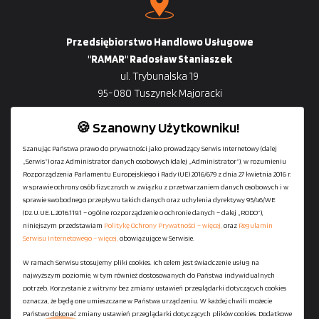
Przedsiębiorstwo Handlowo Usługowe
"RAMAR" Radosław Staniaszek
ul. Trybunalska 19
95-080 Tuszynek Majoracki
🍪 Szanowny Użytkowniku!
Szanując Państwa prawo do prywatności jako prowadzący Serwis Internetowy (dalej
„Serwis”) oraz Administrator danych osobowych (dalej „Administrator”), w rozumieniu
+48
729-133-333
Rozporządzenia Parlamentu Europejskiego i Rady (UE) 2016/679 z dnia 27 kwietnia 2016 r.
biuro@601144444.pl
w sprawie ochrony osób fizycznych w związku z przetwarzaniem danych osobowych i w
sprawie swobodnego przepływu takich danych oraz uchylenia dyrektywy 95/46/WE
(Dz.U.UE.L.2016.119.1 – ogólne rozporządzenie o ochronie danych – dalej „RODO”),
niniejszym przedstawiam
Politykę Ochrony Prywatności – więcej,
oraz
Regulamin
Kontakt
Serwisu Internetowego – więcej,
obowiązujące w Serwisie.
W ramach Serwisu stosujemy pliki cookies. Ich celem jest świadczenie usług na
najwyższym poziomie, w tym również dostosowanych do Państwa indywidualnych
Regulamin serwisu
potrzeb. Korzystanie z witryny bez zmiany ustawień przeglądarki dotyczących cookies
Polityka Ochrony Prywatności
oznacza, że będą one umieszczane w Państwa urządzeniu. W każdej chwili możecie
Państwo dokonać zmiany ustawień przeglądarki dotyczących plików cookies. Dodatkowe
Polityka Plików Cookies