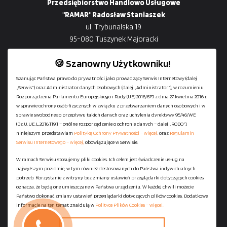
Przedsiębiorstwo Handlowo Usługowe
"RAMAR" Radosław Staniaszek
ul. Trybunalska 19
95-080 Tuszynek Majoracki
🍪 Szanowny Użytkowniku!
Szanując Państwa prawo do prywatności jako prowadzący Serwis Internetowy (dalej
„Serwis”) oraz Administrator danych osobowych (dalej „Administrator”), w rozumieniu
+48
729-133-333
Rozporządzenia Parlamentu Europejskiego i Rady (UE) 2016/679 z dnia 27 kwietnia 2016 r.
biuro@601144444.pl
w sprawie ochrony osób fizycznych w związku z przetwarzaniem danych osobowych i w
sprawie swobodnego przepływu takich danych oraz uchylenia dyrektywy 95/46/WE
(Dz.U.UE.L.2016.119.1 – ogólne rozporządzenie o ochronie danych – dalej „RODO”),
niniejszym przedstawiam
Politykę Ochrony Prywatności – więcej,
oraz
Regulamin
Kontakt
Serwisu Internetowego – więcej,
obowiązujące w Serwisie.
W ramach Serwisu stosujemy pliki cookies. Ich celem jest świadczenie usług na
najwyższym poziomie, w tym również dostosowanych do Państwa indywidualnych
Regulamin serwisu
potrzeb. Korzystanie z witryny bez zmiany ustawień przeglądarki dotyczących cookies
Polityka Ochrony Prywatności
oznacza, że będą one umieszczane w Państwa urządzeniu. W każdej chwili możecie
Państwo dokonać zmiany ustawień przeglądarki dotyczących plików cookies. Dodatkowe
Polityka Plików Cookies
informacje na ten temat znajdują w
Polityce Plików Cookies – więcej.
Mapa strony