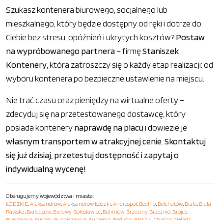
Szukasz kontenera biurowego, socjalnego lub
mieszkalnego, który będzie dostępny od ręki i dotrze do
Ciebie bez stresu, opóźnień i ukrytych kosztów?
Postaw
na wypróbowanego partnera
– firmę
Staniszek
Kontenery
, która zatroszczy się o każdy etap realizacji: od
wyboru kontenera po bezpieczne ustawienie na miejscu.
Nie trać czasu oraz pieniędzy na wirtualne oferty –
zdecyduj się na przetestowanego dostawcę, który
posiada kontenery
naprawdę na placu
i dowiezie je
własnym transportem w atrakcyjnej cenie
.
Skontaktuj
się już dzisiaj, przetestuj dostępność i zapytaj o
indywidualną wycenę!
Obsługujemy województwa i miasta:
ŁÓDZKIE
,
Aleksandrów
,
Aleksandrów Łódzki
,
Andrespol
,
Bedlno
,
Bełchatów
,
Biała
,
Biała
Rawska
,
Białaczów
,
Bielawy
,
Bolesławiec
,
Bolimów
,
Brzeziny
,
Brzeźnio
,
Brójce
,
Brąszewice
,
Buczek
,
Budziszewice
,
Burzenin
,
Będków
,
Błaszki
,
Chąśno
,
Cielądz
,