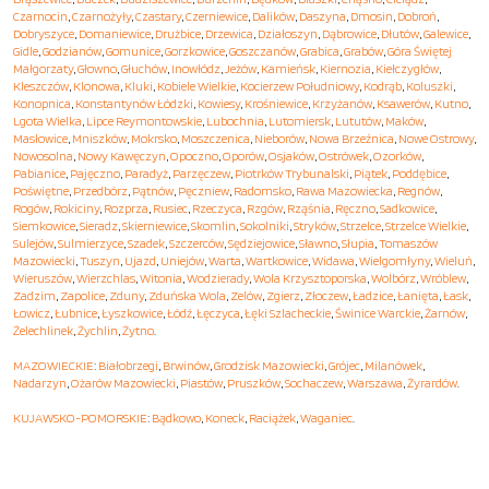
Czarnocin
,
Czarnożyły
,
Czastary
,
Czerniewice
,
Dalików
,
Daszyna
,
Dmosin
,
Dobroń
,
Dobryszyce
,
Domaniewice
,
Drużbice
,
Drzewica
,
Działoszyn
,
Dąbrowice
,
Dłutów
,
Galewice
,
Gidle
,
Godzianów
,
Gomunice
,
Gorzkowice
,
Goszczanów
,
Grabica
,
Grabów
,
Góra Świętej
Małgorzaty
,
Głowno
,
Głuchów
,
Inowłódz
,
Jeżów
,
Kamieńsk
,
Kiernozia
,
Kiełczygłów
,
Kleszczów
,
Klonowa
,
Kluki
,
Kobiele Wielkie
,
Kocierzew Południowy
,
Kodrąb
,
Koluszki
,
Konopnica
,
Konstantynów Łódzki
,
Kowiesy
,
Krośniewice
,
Krzyżanów
,
Ksawerów
,
Kutno
,
Lgota Wielka
,
Lipce Reymontowskie
,
Lubochnia
,
Lutomiersk
,
Lututów
,
Maków
,
Masłowice
,
Mniszków
,
Mokrsko
,
Moszczenica
,
Nieborów
,
Nowa Brzeźnica
,
Nowe Ostrowy
,
Nowosolna
,
Nowy Kawęczyn
,
Opoczno
,
Oporów
,
Osjaków
,
Ostrówek
,
Ozorków
,
Pabianice
,
Pajęczno
,
Paradyż
,
Parzęczew
,
Piotrków Trybunalski
,
Piątek
,
Poddębice
,
Poświętne
,
Przedbórz
,
Pątnów
,
Pęczniew
,
Radomsko
,
Rawa Mazowiecka
,
Regnów
,
Rogów
,
Rokiciny
,
Rozprza
,
Rusiec
,
Rzeczyca
,
Rzgów
,
Rząśnia
,
Ręczno
,
Sadkowice
,
Siemkowice
,
Sieradz
,
Skierniewice
,
Skomlin
,
Sokolniki
,
Stryków
,
Strzelce
,
Strzelce Wielkie
,
Sulejów
,
Sulmierzyce
,
Szadek
,
Szczerców
,
Sędziejowice
,
Sławno
,
Słupia
,
Tomaszów
Mazowiecki
,
Tuszyn
,
Ujazd
,
Uniejów
,
Warta
,
Wartkowice
,
Widawa
,
Wielgomłyny
,
Wieluń
,
Wieruszów
,
Wierzchlas
,
Witonia
,
Wodzierady
,
Wola Krzysztoporska
,
Wolbórz
,
Wróblew
,
Zadzim
,
Zapolice
,
Zduny
,
Zduńska Wola
,
Zelów
,
Zgierz
,
Złoczew
,
Ładzice
,
Łanięta
,
Łask
,
Łowicz
,
Łubnice
,
Łyszkowice
,
Łódź
,
Łęczyca
,
Łęki Szlacheckie
,
Świnice Warckie
,
Żarnów
,
Żelechlinek
,
Żychlin
,
Żytno
.
MAZOWIECKIE
:
Białobrzegi
,
Brwinów
,
Grodzisk Mazowiecki
,
Grójec
,
Milanówek
,
Nadarzyn
,
Ożarów Mazowiecki
,
Piastów
,
Pruszków
,
Sochaczew
,
Warszawa
,
Żyrardów
.
KUJAWSKO-POMORSKIE
:
Bądkowo
,
Koneck
,
Raciążek
,
Waganiec
.