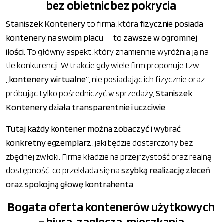
bez obietnic bez pokrycia
Staniszek Kontenery
to firma, która
fizycznie posiada
kontenery na swoim placu
– i to
zawsze w ogromnej
ilości
. To główny aspekt, który znamiennie wyróżnia ją na
tle konkurencji. W trakcie gdy wiele firm proponuje tzw.
„kontenery wirtualne”
, nie posiadając ich fizycznie oraz
próbując tylko pośredniczyć w sprzedaży,
Staniszek
Kontenery działa transparentnie i uczciwie
.
Tutaj każdy kontener można zobaczyć i wybrać
konkretny egzemplarz
, jaki będzie dostarczony bez
zbędnej zwłoki. Firma kładzie na przejrzystość oraz realną
dostępność, co przekłada się na
szybką realizację zleceń
oraz spokojną głowę kontrahenta
.
Bogata oferta kontenerów użytkowych
– biura, zaplecza, mieszkania