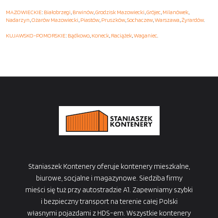
MAZOWIECKIE
:
Białobrzegi
,
Brwinów
,
Grodzisk Mazowiecki
,
Grójec
,
Milanówek
,
Nadarzyn
,
Ożarów Mazowiecki
,
Piastów
,
Pruszków
,
Sochaczew
,
Warszawa
,
Żyrardów
.
KUJAWSKO-POMORSKIE
:
Bądkowo
,
Koneck
,
Raciążek
,
Waganiec
.
Staniaszek Kontenery oferuje kontenery mieszkalne,
biurowe, socjalne i magazynowe. Siedziba firmy
mieści się tuż przy autostradzie A1. Zapewniamy szybki
i bezpieczny transport na terenie całej Polski
własnymi pojazdami z HDS-em. Wszystkie kontenery