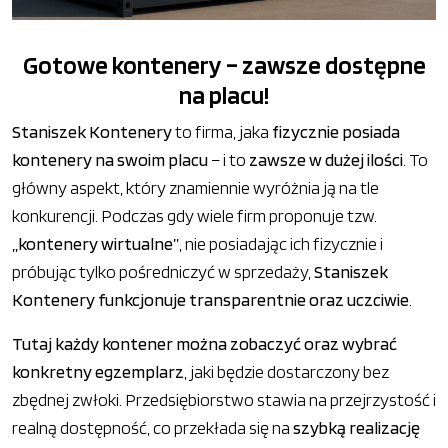
Gotowe kontenery – zawsze dostępne
na placu!
Staniszek Kontenery
to firma, jaka
fizycznie posiada
kontenery na swoim placu
– i to
zawsze w dużej ilości
. To
główny aspekt, który znamiennie wyróżnia ją na tle
konkurencji. Podczas gdy wiele firm proponuje tzw.
„kontenery wirtualne”
, nie posiadając ich fizycznie i
próbując tylko pośredniczyć w sprzedaży,
Staniszek
Kontenery funkcjonuje transparentnie oraz uczciwie
.
Tutaj każdy kontener można zobaczyć oraz wybrać
konkretny egzemplarz
, jaki będzie dostarczony bez
zbędnej zwłoki. Przedsiębiorstwo stawia na przejrzystość i
realną dostępność, co przekłada się na
szybką realizację