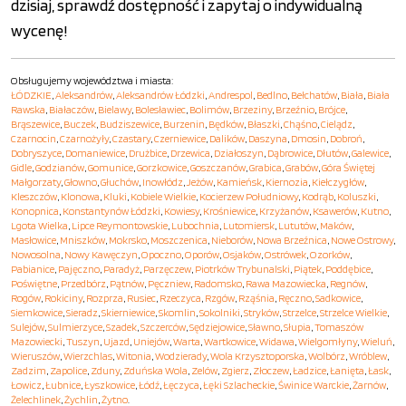
dzisiaj, sprawdź dostępność i zapytaj o indywidualną
wycenę!
Obsługujemy województwa i miasta:
ŁÓDZKIE
,
Aleksandrów
,
Aleksandrów Łódzki
,
Andrespol
,
Bedlno
,
Bełchatów
,
Biała
,
Biała
Rawska
,
Białaczów
,
Bielawy
,
Bolesławiec
,
Bolimów
,
Brzeziny
,
Brzeźnio
,
Brójce
,
Brąszewice
,
Buczek
,
Budziszewice
,
Burzenin
,
Będków
,
Błaszki
,
Chąśno
,
Cielądz
,
Czarnocin
,
Czarnożyły
,
Czastary
,
Czerniewice
,
Dalików
,
Daszyna
,
Dmosin
,
Dobroń
,
Dobryszyce
,
Domaniewice
,
Drużbice
,
Drzewica
,
Działoszyn
,
Dąbrowice
,
Dłutów
,
Galewice
,
Gidle
,
Godzianów
,
Gomunice
,
Gorzkowice
,
Goszczanów
,
Grabica
,
Grabów
,
Góra Świętej
Małgorzaty
,
Głowno
,
Głuchów
,
Inowłódz
,
Jeżów
,
Kamieńsk
,
Kiernozia
,
Kiełczygłów
,
Kleszczów
,
Klonowa
,
Kluki
,
Kobiele Wielkie
,
Kocierzew Południowy
,
Kodrąb
,
Koluszki
,
Konopnica
,
Konstantynów Łódzki
,
Kowiesy
,
Krośniewice
,
Krzyżanów
,
Ksawerów
,
Kutno
,
Lgota Wielka
,
Lipce Reymontowskie
,
Lubochnia
,
Lutomiersk
,
Lututów
,
Maków
,
Masłowice
,
Mniszków
,
Mokrsko
,
Moszczenica
,
Nieborów
,
Nowa Brzeźnica
,
Nowe Ostrowy
,
Nowosolna
,
Nowy Kawęczyn
,
Opoczno
,
Oporów
,
Osjaków
,
Ostrówek
,
Ozorków
,
Pabianice
,
Pajęczno
,
Paradyż
,
Parzęczew
,
Piotrków Trybunalski
,
Piątek
,
Poddębice
,
Poświętne
,
Przedbórz
,
Pątnów
,
Pęczniew
,
Radomsko
,
Rawa Mazowiecka
,
Regnów
,
Rogów
,
Rokiciny
,
Rozprza
,
Rusiec
,
Rzeczyca
,
Rzgów
,
Rząśnia
,
Ręczno
,
Sadkowice
,
Siemkowice
,
Sieradz
,
Skierniewice
,
Skomlin
,
Sokolniki
,
Stryków
,
Strzelce
,
Strzelce Wielkie
,
Sulejów
,
Sulmierzyce
,
Szadek
,
Szczerców
,
Sędziejowice
,
Sławno
,
Słupia
,
Tomaszów
Mazowiecki
,
Tuszyn
,
Ujazd
,
Uniejów
,
Warta
,
Wartkowice
,
Widawa
,
Wielgomłyny
,
Wieluń
,
Wieruszów
,
Wierzchlas
,
Witonia
,
Wodzierady
,
Wola Krzysztoporska
,
Wolbórz
,
Wróblew
,
Zadzim
,
Zapolice
,
Zduny
,
Zduńska Wola
,
Zelów
,
Zgierz
,
Złoczew
,
Ładzice
,
Łanięta
,
Łask
,
Łowicz
,
Łubnice
,
Łyszkowice
,
Łódź
,
Łęczyca
,
Łęki Szlacheckie
,
Świnice Warckie
,
Żarnów
,
Żelechlinek
,
Żychlin
,
Żytno
.