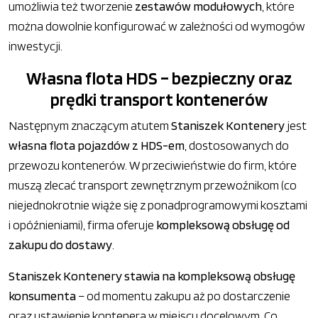
umożliwia też tworzenie
zestawów modułowych
, które
można dowolnie konfigurować w zależności od wymogów
inwestycji.
Własna flota HDS – bezpieczny oraz
prędki transport kontenerów
Następnym znaczącym atutem
Staniszek Kontenery
jest
własna flota pojazdów z HDS-em
, dostosowanych do
przewozu kontenerów. W przeciwieństwie do firm, które
muszą zlecać transport zewnętrznym przewoźnikom (co
niejednokrotnie wiąże się z ponadprogramowymi kosztami
i opóźnieniami), firma oferuje
kompleksową obsługę od
zakupu do dostawy
.
Staniszek Kontenery stawia na kompleksową obsługę
konsumenta
– od momentu zakupu aż po dostarczenie
oraz ustawienie kontenera w miejscu docelowym. Co