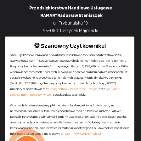
Przedsiębiorstwo Handlowo Usługowe
"RAMAR" Radosław Staniaszek
ul. Trybunalska 19
95-080 Tuszynek Majoracki
🍪 Szanowny Użytkowniku!
Szanując Państwa prawo do prywatności jako prowadzący Serwis Internetowy (dalej
„Serwis”) oraz Administrator danych osobowych (dalej „Administrator”), w rozumieniu
+48
729-133-333
Rozporządzenia Parlamentu Europejskiego i Rady (UE) 2016/679 z dnia 27 kwietnia 2016 r.
biuro@601144444.pl
w sprawie ochrony osób fizycznych w związku z przetwarzaniem danych osobowych i w
sprawie swobodnego przepływu takich danych oraz uchylenia dyrektywy 95/46/WE
(Dz.U.UE.L.2016.119.1 – ogólne rozporządzenie o ochronie danych – dalej „RODO”),
niniejszym przedstawiam
Politykę Ochrony Prywatności – więcej,
oraz
Regulamin
Kontakt
Serwisu Internetowego – więcej,
obowiązujące w Serwisie.
W ramach Serwisu stosujemy pliki cookies. Ich celem jest świadczenie usług na
najwyższym poziomie, w tym również dostosowanych do Państwa indywidualnych
Regulamin serwisu
potrzeb. Korzystanie z witryny bez zmiany ustawień przeglądarki dotyczących cookies
Polityka Ochrony Prywatności
oznacza, że będą one umieszczane w Państwa urządzeniu. W każdej chwili możecie
Państwo dokonać zmiany ustawień przeglądarki dotyczących plików cookies. Dodatkowe
Polityka Plików Cookies
informacje na ten temat znajdują w
Polityce Plików Cookies – więcej.
Mapa strony