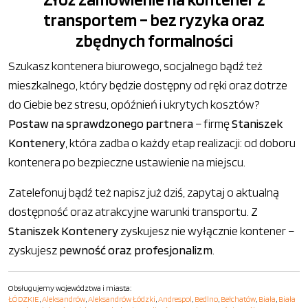
transportem – bez ryzyka oraz
zbędnych formalności
Szukasz kontenera biurowego, socjalnego bądź też
mieszkalnego, który będzie dostępny od ręki oraz dotrze
do Ciebie bez stresu, opóźnień i ukrytych kosztów?
Postaw na sprawdzonego partnera
– firmę
Staniszek
Kontenery
, która zadba o każdy etap realizacji: od doboru
kontenera po bezpieczne ustawienie na miejscu.
Zatelefonuj bądź też napisz już dziś, zapytaj o aktualną
dostępność oraz atrakcyjne warunki transportu. Z
Staniszek Kontenery
zyskujesz nie wyłącznie kontener –
zyskujesz
pewność oraz profesjonalizm
.
Obsługujemy województwa i miasta:
ŁÓDZKIE
,
Aleksandrów
,
Aleksandrów Łódzki
,
Andrespol
,
Bedlno
,
Bełchatów
,
Biała
,
Biała