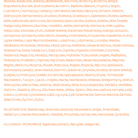
Rawska
,
Białaczów
,
Bielawy
,
Bolesławiec
,
Bolimów
,
Brzeziny
,
Brzeźnio
,
Brójce
,
Brąszewice
,
Buczek
,
Budziszewice
,
Burzenin
,
Będków
,
Błaszki
,
Chąśno
,
Cielądz
,
Czarnocin
,
Czarnożyły
,
Czastary
,
Czerniewice
,
Dalików
,
Daszyna
,
Dmosin
,
Dobroń
,
Dobryszyce
,
Domaniewice
,
Drużbice
,
Drzewica
,
Działoszyn
,
Dąbrowice
,
Dłutów
,
Galewice
,
Gidle
,
Godzianów
,
Gomunice
,
Gorzkowice
,
Goszczanów
,
Grabica
,
Grabów
,
Góra Świętej
Małgorzaty
,
Głowno
,
Głuchów
,
Inowłódz
,
Jeżów
,
Kamieńsk
,
Kiernozia
,
Kiełczygłów
,
Kleszczów
,
Klonowa
,
Kluki
,
Kobiele Wielkie
,
Kocierzew Południowy
,
Kodrąb
,
Koluszki
,
Konopnica
,
Konstantynów Łódzki
,
Kowiesy
,
Krośniewice
,
Krzyżanów
,
Ksawerów
,
Kutno
,
Lgota Wielka
,
Lipce Reymontowskie
,
Lubochnia
,
Lutomiersk
,
Lututów
,
Maków
,
Masłowice
,
Mniszków
,
Mokrsko
,
Moszczenica
,
Nieborów
,
Nowa Brzeźnica
,
Nowe Ostrowy
,
Nowosolna
,
Nowy Kawęczyn
,
Opoczno
,
Oporów
,
Osjaków
,
Ostrówek
,
Ozorków
,
Pabianice
,
Pajęczno
,
Paradyż
,
Parzęczew
,
Piotrków Trybunalski
,
Piątek
,
Poddębice
,
Poświętne
,
Przedbórz
,
Pątnów
,
Pęczniew
,
Radomsko
,
Rawa Mazowiecka
,
Regnów
,
Rogów
,
Rokiciny
,
Rozprza
,
Rusiec
,
Rzeczyca
,
Rzgów
,
Rząśnia
,
Ręczno
,
Sadkowice
,
Siemkowice
,
Sieradz
,
Skierniewice
,
Skomlin
,
Sokolniki
,
Stryków
,
Strzelce
,
Strzelce Wielkie
,
Sulejów
,
Sulmierzyce
,
Szadek
,
Szczerców
,
Sędziejowice
,
Sławno
,
Słupia
,
Tomaszów
Mazowiecki
,
Tuszyn
,
Ujazd
,
Uniejów
,
Warta
,
Wartkowice
,
Widawa
,
Wielgomłyny
,
Wieluń
,
Wieruszów
,
Wierzchlas
,
Witonia
,
Wodzierady
,
Wola Krzysztoporska
,
Wolbórz
,
Wróblew
,
Zadzim
,
Zapolice
,
Zduny
,
Zduńska Wola
,
Zelów
,
Zgierz
,
Złoczew
,
Ładzice
,
Łanięta
,
Łask
,
Łowicz
,
Łubnice
,
Łyszkowice
,
Łódź
,
Łęczyca
,
Łęki Szlacheckie
,
Świnice Warckie
,
Żarnów
,
Żelechlinek
,
Żychlin
,
Żytno
.
MAZOWIECKIE
:
Białobrzegi
,
Brwinów
,
Grodzisk Mazowiecki
,
Grójec
,
Milanówek
,
Nadarzyn
,
Ożarów Mazowiecki
,
Piastów
,
Pruszków
,
Sochaczew
,
Warszawa
,
Żyrardów
.
KUJAWSKO-POMORSKIE
:
Bądkowo
,
Koneck
,
Raciążek
,
Waganiec
.