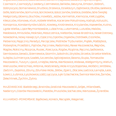
Czarnocin
,
Czarnożyły
,
Czastary
,
Czerniewice
,
Dalików
,
Daszyna
,
Dmosin
,
Dobroń
,
Dobryszyce
,
Domaniewice
,
Drużbice
,
Drzewica
,
Działoszyn
,
Dąbrowice
,
Dłutów
,
Galewice
,
Gidle
,
Godzianów
,
Gomunice
,
Gorzkowice
,
Goszczanów
,
Grabica
,
Grabów
,
Góra Świętej
Małgorzaty
,
Głowno
,
Głuchów
,
Inowłódz
,
Jeżów
,
Kamieńsk
,
Kiernozia
,
Kiełczygłów
,
Kleszczów
,
Klonowa
,
Kluki
,
Kobiele Wielkie
,
Kocierzew Południowy
,
Kodrąb
,
Koluszki
,
Konopnica
,
Konstantynów Łódzki
,
Kowiesy
,
Krośniewice
,
Krzyżanów
,
Ksawerów
,
Kutno
,
Lgota Wielka
,
Lipce Reymontowskie
,
Lubochnia
,
Lutomiersk
,
Lututów
,
Maków
,
Masłowice
,
Mniszków
,
Mokrsko
,
Moszczenica
,
Nieborów
,
Nowa Brzeźnica
,
Nowe Ostrowy
,
Nowosolna
,
Nowy Kawęczyn
,
Opoczno
,
Oporów
,
Osjaków
,
Ostrówek
,
Ozorków
,
Pabianice
,
Pajęczno
,
Paradyż
,
Parzęczew
,
Piotrków Trybunalski
,
Piątek
,
Poddębice
,
Poświętne
,
Przedbórz
,
Pątnów
,
Pęczniew
,
Radomsko
,
Rawa Mazowiecka
,
Regnów
,
Rogów
,
Rokiciny
,
Rozprza
,
Rusiec
,
Rzeczyca
,
Rzgów
,
Rząśnia
,
Ręczno
,
Sadkowice
,
Siemkowice
,
Sieradz
,
Skierniewice
,
Skomlin
,
Sokolniki
,
Stryków
,
Strzelce
,
Strzelce Wielkie
,
Sulejów
,
Sulmierzyce
,
Szadek
,
Szczerców
,
Sędziejowice
,
Sławno
,
Słupia
,
Tomaszów
Mazowiecki
,
Tuszyn
,
Ujazd
,
Uniejów
,
Warta
,
Wartkowice
,
Widawa
,
Wielgomłyny
,
Wieluń
,
Wieruszów
,
Wierzchlas
,
Witonia
,
Wodzierady
,
Wola Krzysztoporska
,
Wolbórz
,
Wróblew
,
Zadzim
,
Zapolice
,
Zduny
,
Zduńska Wola
,
Zelów
,
Zgierz
,
Złoczew
,
Ładzice
,
Łanięta
,
Łask
,
Łowicz
,
Łubnice
,
Łyszkowice
,
Łódź
,
Łęczyca
,
Łęki Szlacheckie
,
Świnice Warckie
,
Żarnów
,
Żelechlinek
,
Żychlin
,
Żytno
.
MAZOWIECKIE
:
Białobrzegi
,
Brwinów
,
Grodzisk Mazowiecki
,
Grójec
,
Milanówek
,
Nadarzyn
,
Ożarów Mazowiecki
,
Piastów
,
Pruszków
,
Sochaczew
,
Warszawa
,
Żyrardów
.
KUJAWSKO-POMORSKIE
:
Bądkowo
,
Koneck
,
Raciążek
,
Waganiec
.