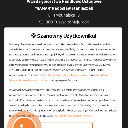
Przedsiębiorstwo Handlowo Usługowe
"RAMAR" Radosław Staniaszek
ul. Trybunalska 19
95-080 Tuszynek Majoracki
🍪 Szanowny Użytkowniku!
Szanując Państwa prawo do prywatności jako prowadzący Serwis Internetowy (dalej
„Serwis”) oraz Administrator danych osobowych (dalej „Administrator”), w rozumieniu
+48
729-133-333
Rozporządzenia Parlamentu Europejskiego i Rady (UE) 2016/679 z dnia 27 kwietnia 2016 r.
biuro@601144444.pl
w sprawie ochrony osób fizycznych w związku z przetwarzaniem danych osobowych i w
sprawie swobodnego przepływu takich danych oraz uchylenia dyrektywy 95/46/WE
(Dz.U.UE.L.2016.119.1 – ogólne rozporządzenie o ochronie danych – dalej „RODO”),
niniejszym przedstawiam
Politykę Ochrony Prywatności – więcej,
oraz
Regulamin
Kontakt
Serwisu Internetowego – więcej,
obowiązujące w Serwisie.
W ramach Serwisu stosujemy pliki cookies. Ich celem jest świadczenie usług na
najwyższym poziomie, w tym również dostosowanych do Państwa indywidualnych
Regulamin serwisu
potrzeb. Korzystanie z witryny bez zmiany ustawień przeglądarki dotyczących cookies
Polityka Ochrony Prywatności
oznacza, że będą one umieszczane w Państwa urządzeniu. W każdej chwili możecie
Państwo dokonać zmiany ustawień przeglądarki dotyczących plików cookies. Dodatkowe
Polityka Plików Cookies
informacje na ten temat znajdują w
Polityce Plików Cookies – więcej.
Mapa strony