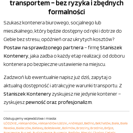
transportem – bez ryzyka i zbędnych
formalności
Szukasz kontenera biurowego, socjalnego lub
mieszkalnego, który będzie dostępny od ręki i dotrze do
Ciebie bez stresu, opóźnień oraz ukrytych kosztów?
Postaw na sprawdzonego partnera
– firmę
Staniszek
Kontenery
, jaka zadba o każdy etap realizacji: od doboru
kontenera po bezpieczne ustawienie na miejscu.
Zadzwoń lub ewentualnie napisz już dziś, zapytaj o
aktualną dostępność i atrakcyjne warunki transportu. Z
Staniszek Kontenery
zyskujesz nie jedynie kontener –
zyskujesz
pewność oraz profesjonalizm
.
Obsługujemy województwa i miasta:
ŁÓDZKIE
,
Aleksandrów
,
Aleksandrów Łódzki
,
Andrespol
,
Bedlno
,
Bełchatów
,
Biała
,
Biała
Rawska
,
Białaczów
,
Bielawy
,
Bolesławiec
,
Bolimów
,
Brzeziny
,
Brzeźnio
,
Brójce
,
Brąszewice
,
Buczek
,
Budziszewice
,
Burzenin
,
Będków
,
Błaszki
,
Chąśno
,
Cielądz
,