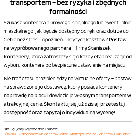
transportem – bez ryzyka i zbędnych
formalności
Szukasz kontenera biurowego, socjalnego lub ewentualnie
mieszkalnego, jaki będzie dostępny od ręki oraz dotrze do
Ciebie bez stresu, opóźnień i ukrytych kosztów?
Postaw
na wypróbowanego partnera
– firmę
Staniszek
Kontenery
, która zatroszczy się o każdy etap realizacji: od
wyboru kontenera po bezpieczne ustawienie na miejscu.
Nie trać czasu oraz pieniędzy na wirtualne oferty – postaw
na sprawdzonego dostawcę, który posiada kontenery
naprawdę na placu
i dowiezie je
własnym transportem w
atrakcyjnej cenie
.
Skontaktuj się już dzisiaj, przetestuj
dostępność oraz zapytaj o indywidualną wycenę!
Obsługujemy województwa i miasta:
ŁÓDZKIE
,
Aleksandrów
,
Aleksandrów Łódzki
,
Andrespol
,
Bedlno
,
Bełchatów
,
Biała
,
Biała