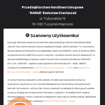
Przedsiębiorstwo Handlowo Usługowe
"RAMAR" Radosław Staniaszek
ul. Trybunalska 19
95-080 Tuszynek Majoracki
🍪 Szanowny Użytkowniku!
Szanując Państwa prawo do prywatności jako prowadzący Serwis Internetowy (dalej
„Serwis”) oraz Administrator danych osobowych (dalej „Administrator”), w rozumieniu
+48
729-133-333
Rozporządzenia Parlamentu Europejskiego i Rady (UE) 2016/679 z dnia 27 kwietnia 2016 r.
biuro@601144444.pl
w sprawie ochrony osób fizycznych w związku z przetwarzaniem danych osobowych i w
sprawie swobodnego przepływu takich danych oraz uchylenia dyrektywy 95/46/WE
(Dz.U.UE.L.2016.119.1 – ogólne rozporządzenie o ochronie danych – dalej „RODO”),
niniejszym przedstawiam
Politykę Ochrony Prywatności – więcej,
oraz
Regulamin
Kontakt
Serwisu Internetowego – więcej,
obowiązujące w Serwisie.
W ramach Serwisu stosujemy pliki cookies. Ich celem jest świadczenie usług na
najwyższym poziomie, w tym również dostosowanych do Państwa indywidualnych
Regulamin serwisu
potrzeb. Korzystanie z witryny bez zmiany ustawień przeglądarki dotyczących cookies
Polityka Ochrony Prywatności
oznacza, że będą one umieszczane w Państwa urządzeniu. W każdej chwili możecie
Państwo dokonać zmiany ustawień przeglądarki dotyczących plików cookies. Dodatkowe
Polityka Plików Cookies
informacje na ten temat znajdują w
Polityce Plików Cookies – więcej.
Mapa strony