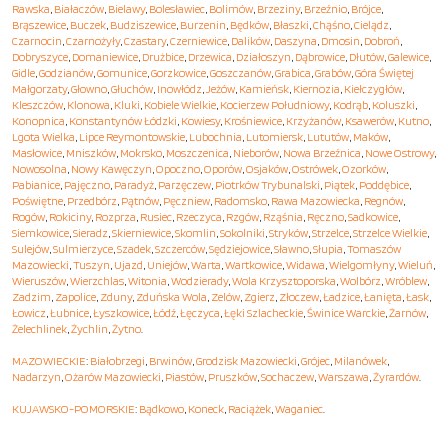
Rawska
,
Białaczów
,
Bielawy
,
Bolesławiec
,
Bolimów
,
Brzeziny
,
Brzeźnio
,
Brójce
,
Brąszewice
,
Buczek
,
Budziszewice
,
Burzenin
,
Będków
,
Błaszki
,
Chąśno
,
Cielądz
,
Czarnocin
,
Czarnożyły
,
Czastary
,
Czerniewice
,
Dalików
,
Daszyna
,
Dmosin
,
Dobroń
,
Dobryszyce
,
Domaniewice
,
Drużbice
,
Drzewica
,
Działoszyn
,
Dąbrowice
,
Dłutów
,
Galewice
,
Gidle
,
Godzianów
,
Gomunice
,
Gorzkowice
,
Goszczanów
,
Grabica
,
Grabów
,
Góra Świętej
Małgorzaty
,
Głowno
,
Głuchów
,
Inowłódz
,
Jeżów
,
Kamieńsk
,
Kiernozia
,
Kiełczygłów
,
Kleszczów
,
Klonowa
,
Kluki
,
Kobiele Wielkie
,
Kocierzew Południowy
,
Kodrąb
,
Koluszki
,
Konopnica
,
Konstantynów Łódzki
,
Kowiesy
,
Krośniewice
,
Krzyżanów
,
Ksawerów
,
Kutno
,
Lgota Wielka
,
Lipce Reymontowskie
,
Lubochnia
,
Lutomiersk
,
Lututów
,
Maków
,
Masłowice
,
Mniszków
,
Mokrsko
,
Moszczenica
,
Nieborów
,
Nowa Brzeźnica
,
Nowe Ostrowy
,
Nowosolna
,
Nowy Kawęczyn
,
Opoczno
,
Oporów
,
Osjaków
,
Ostrówek
,
Ozorków
,
Pabianice
,
Pajęczno
,
Paradyż
,
Parzęczew
,
Piotrków Trybunalski
,
Piątek
,
Poddębice
,
Poświętne
,
Przedbórz
,
Pątnów
,
Pęczniew
,
Radomsko
,
Rawa Mazowiecka
,
Regnów
,
Rogów
,
Rokiciny
,
Rozprza
,
Rusiec
,
Rzeczyca
,
Rzgów
,
Rząśnia
,
Ręczno
,
Sadkowice
,
Siemkowice
,
Sieradz
,
Skierniewice
,
Skomlin
,
Sokolniki
,
Stryków
,
Strzelce
,
Strzelce Wielkie
,
Sulejów
,
Sulmierzyce
,
Szadek
,
Szczerców
,
Sędziejowice
,
Sławno
,
Słupia
,
Tomaszów
Mazowiecki
,
Tuszyn
,
Ujazd
,
Uniejów
,
Warta
,
Wartkowice
,
Widawa
,
Wielgomłyny
,
Wieluń
,
Wieruszów
,
Wierzchlas
,
Witonia
,
Wodzierady
,
Wola Krzysztoporska
,
Wolbórz
,
Wróblew
,
Zadzim
,
Zapolice
,
Zduny
,
Zduńska Wola
,
Zelów
,
Zgierz
,
Złoczew
,
Ładzice
,
Łanięta
,
Łask
,
Łowicz
,
Łubnice
,
Łyszkowice
,
Łódź
,
Łęczyca
,
Łęki Szlacheckie
,
Świnice Warckie
,
Żarnów
,
Żelechlinek
,
Żychlin
,
Żytno
.
MAZOWIECKIE
:
Białobrzegi
,
Brwinów
,
Grodzisk Mazowiecki
,
Grójec
,
Milanówek
,
Nadarzyn
,
Ożarów Mazowiecki
,
Piastów
,
Pruszków
,
Sochaczew
,
Warszawa
,
Żyrardów
.
KUJAWSKO-POMORSKIE
:
Bądkowo
,
Koneck
,
Raciążek
,
Waganiec
.