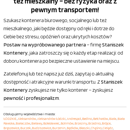
też mieszkalny – bez ryzyka oraz z
pewnym transportem!
Szukasz kontenera biurowego, socjalnego lub też
mieszkalnego, jaki będzie dostępny od ręki i dotrze do
Ciebie bez stresu, opóźnień oraz ukrytych kosztów?
Postaw na wypróbowanego partnera
– firmę
Staniszek
Kontenery
, jaka zatroszczy się o każdy etap realizacji: od
doboru kontenera po bezpieczne ustawienie na miejscu.
Zatelefonuj lub też napisz już dziś, zapytaj o aktualną
dostępność i atrakcyjne warunki transportu. Z
Staniszek
Kontenery
zyskujesz nie tylko kontener – zyskujesz
pewność i profesjonalizm
.
Obsługujemy województwa i miasta:
ŁÓDZKIE
,
Aleksandrów
,
Aleksandrów Łódzki
,
Andrespol
,
Bedlno
,
Bełchatów
,
Biała
,
Biała
Rawska
,
Białaczów
,
Bielawy
,
Bolesławiec
,
Bolimów
,
Brzeziny
,
Brzeźnio
,
Brójce
,
Brąszewice
,
Buczek
,
Budziszewice
,
Burzenin
,
Będków
,
Błaszki
,
Chąśno
,
Cielądz
,