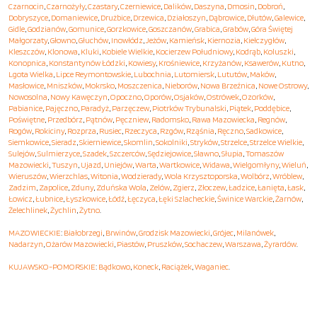
Czarnocin
,
Czarnożyły
,
Czastary
,
Czerniewice
,
Dalików
,
Daszyna
,
Dmosin
,
Dobroń
,
Dobryszyce
,
Domaniewice
,
Drużbice
,
Drzewica
,
Działoszyn
,
Dąbrowice
,
Dłutów
,
Galewice
,
Gidle
,
Godzianów
,
Gomunice
,
Gorzkowice
,
Goszczanów
,
Grabica
,
Grabów
,
Góra Świętej
Małgorzaty
,
Głowno
,
Głuchów
,
Inowłódz
,
Jeżów
,
Kamieńsk
,
Kiernozia
,
Kiełczygłów
,
Kleszczów
,
Klonowa
,
Kluki
,
Kobiele Wielkie
,
Kocierzew Południowy
,
Kodrąb
,
Koluszki
,
Konopnica
,
Konstantynów Łódzki
,
Kowiesy
,
Krośniewice
,
Krzyżanów
,
Ksawerów
,
Kutno
,
Lgota Wielka
,
Lipce Reymontowskie
,
Lubochnia
,
Lutomiersk
,
Lututów
,
Maków
,
Masłowice
,
Mniszków
,
Mokrsko
,
Moszczenica
,
Nieborów
,
Nowa Brzeźnica
,
Nowe Ostrowy
,
Nowosolna
,
Nowy Kawęczyn
,
Opoczno
,
Oporów
,
Osjaków
,
Ostrówek
,
Ozorków
,
Pabianice
,
Pajęczno
,
Paradyż
,
Parzęczew
,
Piotrków Trybunalski
,
Piątek
,
Poddębice
,
Poświętne
,
Przedbórz
,
Pątnów
,
Pęczniew
,
Radomsko
,
Rawa Mazowiecka
,
Regnów
,
Rogów
,
Rokiciny
,
Rozprza
,
Rusiec
,
Rzeczyca
,
Rzgów
,
Rząśnia
,
Ręczno
,
Sadkowice
,
Siemkowice
,
Sieradz
,
Skierniewice
,
Skomlin
,
Sokolniki
,
Stryków
,
Strzelce
,
Strzelce Wielkie
,
Sulejów
,
Sulmierzyce
,
Szadek
,
Szczerców
,
Sędziejowice
,
Sławno
,
Słupia
,
Tomaszów
Mazowiecki
,
Tuszyn
,
Ujazd
,
Uniejów
,
Warta
,
Wartkowice
,
Widawa
,
Wielgomłyny
,
Wieluń
,
Wieruszów
,
Wierzchlas
,
Witonia
,
Wodzierady
,
Wola Krzysztoporska
,
Wolbórz
,
Wróblew
,
Zadzim
,
Zapolice
,
Zduny
,
Zduńska Wola
,
Zelów
,
Zgierz
,
Złoczew
,
Ładzice
,
Łanięta
,
Łask
,
Łowicz
,
Łubnice
,
Łyszkowice
,
Łódź
,
Łęczyca
,
Łęki Szlacheckie
,
Świnice Warckie
,
Żarnów
,
Żelechlinek
,
Żychlin
,
Żytno
.
MAZOWIECKIE
:
Białobrzegi
,
Brwinów
,
Grodzisk Mazowiecki
,
Grójec
,
Milanówek
,
Nadarzyn
,
Ożarów Mazowiecki
,
Piastów
,
Pruszków
,
Sochaczew
,
Warszawa
,
Żyrardów
.
KUJAWSKO-POMORSKIE
:
Bądkowo
,
Koneck
,
Raciążek
,
Waganiec
.