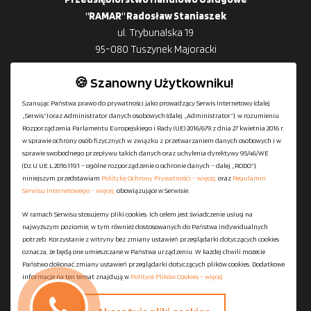
"RAMAR" Radosław Staniaszek
ul. Trybunalska 19
95-080 Tuszynek Majoracki
🍪 Szanowny Użytkowniku!
Szanując Państwa prawo do prywatności jako prowadzący Serwis Internetowy (dalej
„Serwis”) oraz Administrator danych osobowych (dalej „Administrator”), w rozumieniu
+48
729-133-333
Rozporządzenia Parlamentu Europejskiego i Rady (UE) 2016/679 z dnia 27 kwietnia 2016 r.
biuro@601144444.pl
w sprawie ochrony osób fizycznych w związku z przetwarzaniem danych osobowych i w
sprawie swobodnego przepływu takich danych oraz uchylenia dyrektywy 95/46/WE
(Dz.U.UE.L.2016.119.1 – ogólne rozporządzenie o ochronie danych – dalej „RODO”),
niniejszym przedstawiam
Politykę Ochrony Prywatności – więcej,
oraz
Regulamin
Kontakt
Serwisu Internetowego – więcej,
obowiązujące w Serwisie.
W ramach Serwisu stosujemy pliki cookies. Ich celem jest świadczenie usług na
najwyższym poziomie, w tym również dostosowanych do Państwa indywidualnych
Regulamin serwisu
potrzeb. Korzystanie z witryny bez zmiany ustawień przeglądarki dotyczących cookies
Polityka Ochrony Prywatności
oznacza, że będą one umieszczane w Państwa urządzeniu. W każdej chwili możecie
Państwo dokonać zmiany ustawień przeglądarki dotyczących plików cookies. Dodatkowe
Polityka Plików Cookies
informacje na ten temat znajdują w
Polityce Plików Cookies – więcej.
Mapa strony