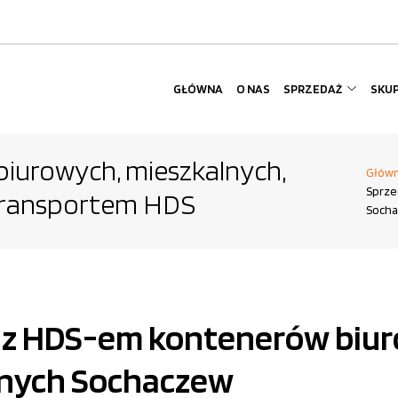
GŁÓWNA
O NAS
SPRZEDAŻ
SKU
iurowych, mieszkalnych,
Głów
Sprze
 transportem HDS
Socha
t z HDS-em kontenerów biu
lnych Sochaczew