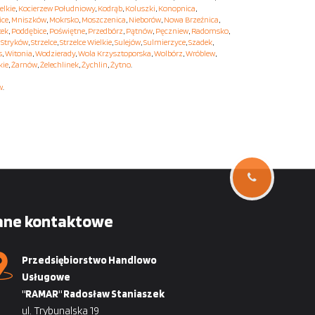
elkie
,
Kocierzew Południowy
,
Kodrąb
,
Koluszki
,
Konopnica
,
ice
,
Mniszków
,
Mokrsko
,
Moszczenica
,
Nieborów
,
Nowa Brzeźnica
,
tek
,
Poddębice
,
Poświętne
,
Przedbórz
,
Pątnów
,
Pęczniew
,
Radomsko
,
,
Stryków
,
Strzelce
,
Strzelce Wielkie
,
Sulejów
,
Sulmierzyce
,
Szadek
,
s
,
Witonia
,
Wodzierady
,
Wola Krzysztoporska
,
Wolbórz
,
Wróblew
,
kie
,
Żarnów
,
Żelechlinek
,
Żychlin
,
Żytno
.
w
.
ane kontaktowe
Przedsiębiorstwo Handlowo
Usługowe
"RAMAR" Radosław Staniaszek
ul. Trybunalska 19