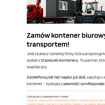
Zamów kontener biurowy, 
transportem!
Jeśli szukasz rzetelnej firmy, która proponuj
wybierz
Staniszek Kontenery
. To partner, kt
współpracy.
Zatelefonuj lub też napisz już dziś
, zapytaj o
kontener – zyskujesz
pewność i profesjonali
Obsługujemy województwa i miasta:
ŁÓDZKIE
,
Aleksandrów
,
Aleksandrów Łódzki
,
Andrespol
,
Bedlno
,
Bełc
Chąśno
,
Cielądz
,
Czarnocin
,
Czarnożyły
,
Czastary
,
Czerniewice
,
Dalikó