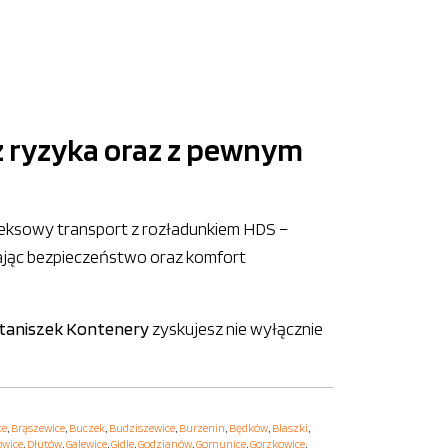
z ryzyka oraz z pewnym
pleksowy transport z rozładunkiem HDS –
ając bezpieczeństwo oraz komfort
taniszek Kontenery
zyskujesz nie wyłącznie
ce
,
Brąszewice
,
Buczek
,
Budziszewice
,
Burzenin
,
Będków
,
Błaszki
,
owice
,
Dłutów
,
Galewice
,
Gidle
,
Godzianów
,
Gomunice
,
Gorzkowice
,