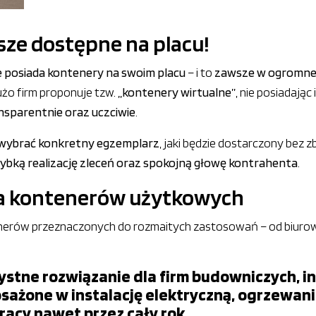
ze dostępne na placu!
e posiada kontenery na swoim placu
– i to
zawsze w ogromnej 
dużo firm proponuje tzw.
„kontenery wirtualne”
, nie posiadając
nsparentnie oraz uczciwie
.
 wybrać konkretny egzemplarz
, jaki będzie dostarczony bez z
ybką realizację zleceń oraz spokojną głowę kontrahenta
.
a kontenerów użytkowych
erów przeznaczonych do rozmaitych zastosowań – od biurowyc
ystne rozwiązanie dla firm budowniczych, 
ażone w instalację elektryczną, ogrzewani
acy nawet przez cały rok.