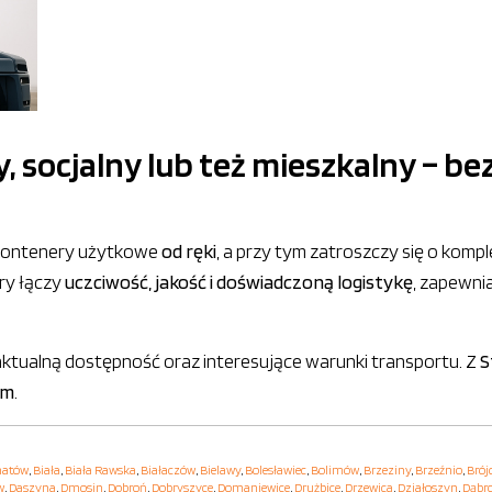
socjalny lub też mieszkalny – be
e kontenery użytkowe
od ręki
, a przy tym zatroszczy się o kom
óry łączy
uczciwość, jakość i doświadczoną logistykę
, zapewni
 aktualną dostępność oraz interesujące warunki transportu. Z
S
zm
.
hatów
,
Biała
,
Biała Rawska
,
Białaczów
,
Bielawy
,
Bolesławiec
,
Bolimów
,
Brzeziny
,
Brzeźnio
,
Brój
w
,
Daszyna
,
Dmosin
,
Dobroń
,
Dobryszyce
,
Domaniewice
,
Drużbice
,
Drzewica
,
Działoszyn
,
Dąbr