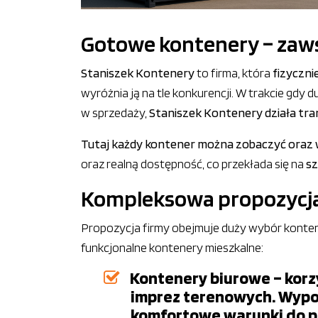
Gotowe kontenery – zaws
Staniszek Kontenery
to firma, która
fizyczni
wyróżnia ją na tle konkurencji. W trakcie gdy 
w sprzedaży,
Staniszek Kontenery działa tra
Tutaj każdy kontener można zobaczyć oraz
oraz realną dostępność, co przekłada się na
sz
Kompleksowa propozycj
Propozycja firmy obejmuje duży wybór konten
funkcjonalne kontenery mieszkalne:
Kontenery biurowe – korz
imprez terenowych. Wypos
komfortowe warunki do pr