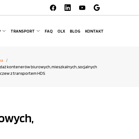
P
TRANSPORT
FAQ
OLX
BLOG
KONTAKT
na
daż kontenerów biurowych, mieszkalnych, socjalnych
czew z transportem HDS
rowych,