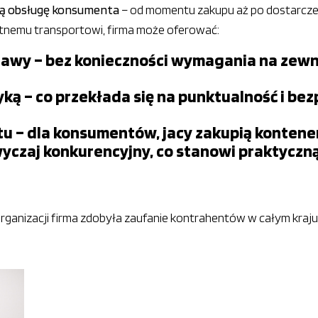
wą obsługę konsumenta
– od momentu zakupu aż po dostarczen
atnemu transportowi, firma może oferować:
ostawy – bez konieczności wymagania na ze
yką – co przekłada się na punktualność i b
u – dla konsumentów, jacy zakupią kontener
yczaj konkurencyjny, co stanowi praktyczn
j organizacji firma zdobyła zaufanie kontrahentów w całym kra