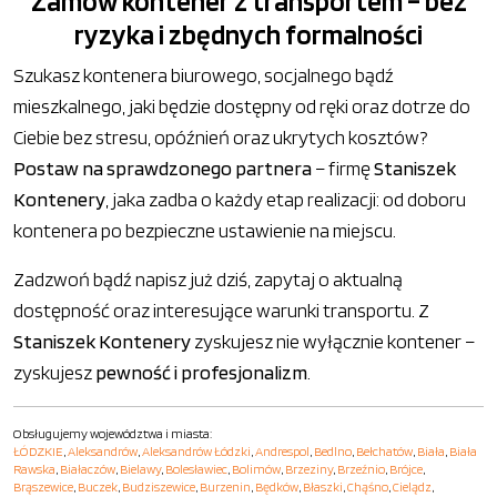
Zamów kontener z transportem – bez
ryzyka i zbędnych formalności
Szukasz kontenera biurowego, socjalnego bądź
mieszkalnego, jaki będzie dostępny od ręki oraz dotrze do
Ciebie bez stresu, opóźnień oraz ukrytych kosztów?
Postaw na sprawdzonego partnera
– firmę
Staniszek
Kontenery
, jaka zadba o każdy etap realizacji: od doboru
kontenera po bezpieczne ustawienie na miejscu.
Zadzwoń bądź napisz już dziś, zapytaj o aktualną
dostępność oraz interesujące warunki transportu. Z
Staniszek Kontenery
zyskujesz nie wyłącznie kontener –
zyskujesz
pewność i profesjonalizm
.
Obsługujemy województwa i miasta:
ŁÓDZKIE
,
Aleksandrów
,
Aleksandrów Łódzki
,
Andrespol
,
Bedlno
,
Bełchatów
,
Biała
,
Biała
Rawska
,
Białaczów
,
Bielawy
,
Bolesławiec
,
Bolimów
,
Brzeziny
,
Brzeźnio
,
Brójce
,
Brąszewice
,
Buczek
,
Budziszewice
,
Burzenin
,
Będków
,
Błaszki
,
Chąśno
,
Cielądz
,