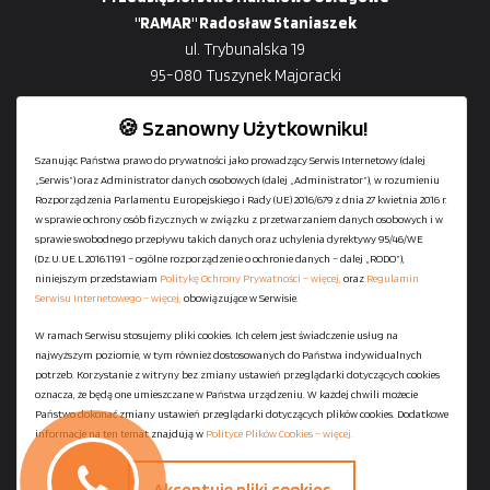
"RAMAR" Radosław Staniaszek
ul. Trybunalska 19
95-080 Tuszynek Majoracki
🍪 Szanowny Użytkowniku!
Szanując Państwa prawo do prywatności jako prowadzący Serwis Internetowy (dalej
„Serwis”) oraz Administrator danych osobowych (dalej „Administrator”), w rozumieniu
+48
729-133-333
Rozporządzenia Parlamentu Europejskiego i Rady (UE) 2016/679 z dnia 27 kwietnia 2016 r.
biuro@601144444.pl
w sprawie ochrony osób fizycznych w związku z przetwarzaniem danych osobowych i w
sprawie swobodnego przepływu takich danych oraz uchylenia dyrektywy 95/46/WE
(Dz.U.UE.L.2016.119.1 – ogólne rozporządzenie o ochronie danych – dalej „RODO”),
niniejszym przedstawiam
Politykę Ochrony Prywatności – więcej,
oraz
Regulamin
Kontakt
Serwisu Internetowego – więcej,
obowiązujące w Serwisie.
W ramach Serwisu stosujemy pliki cookies. Ich celem jest świadczenie usług na
najwyższym poziomie, w tym również dostosowanych do Państwa indywidualnych
Regulamin serwisu
potrzeb. Korzystanie z witryny bez zmiany ustawień przeglądarki dotyczących cookies
Polityka Ochrony Prywatności
oznacza, że będą one umieszczane w Państwa urządzeniu. W każdej chwili możecie
Państwo dokonać zmiany ustawień przeglądarki dotyczących plików cookies. Dodatkowe
Polityka Plików Cookies
informacje na ten temat znajdują w
Polityce Plików Cookies – więcej.
Mapa strony
Akceptuję pliki cookies