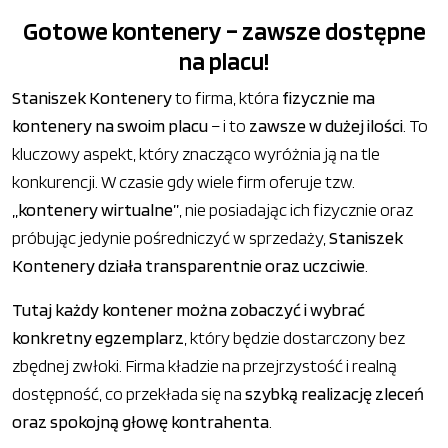
Gotowe kontenery – zawsze dostępne
na placu!
Staniszek Kontenery
to firma, która
fizycznie ma
kontenery na swoim placu
– i to
zawsze w dużej ilości
. To
kluczowy aspekt, który znacząco wyróżnia ją na tle
konkurencji. W czasie gdy wiele firm oferuje tzw.
„kontenery wirtualne”
, nie posiadając ich fizycznie oraz
próbując jedynie pośredniczyć w sprzedaży,
Staniszek
Kontenery działa transparentnie oraz uczciwie
.
Tutaj każdy kontener można zobaczyć i wybrać
konkretny egzemplarz
, który będzie dostarczony bez
zbędnej zwłoki. Firma kładzie na przejrzystość i realną
dostępność, co przekłada się na
szybką realizację zleceń
oraz spokojną głowę kontrahenta
.