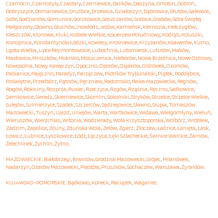
Czarnocin
,
Czarnożyły
,
Czastary
,
Czerniewice
,
Dalików
,
Daszyna
,
Dmosin
,
Dobroń
,
Dobryszyce
,
Domaniewice
,
Drużbice
,
Drzewica
,
Działoszyn
,
Dąbrowice
,
Dłutów
,
Galewice
,
Gidle
,
Godzianów
,
Gomunice
,
Gorzkowice
,
Goszczanów
,
Grabica
,
Grabów
,
Góra Świętej
Małgorzaty
,
Głowno
,
Głuchów
,
Inowłódz
,
Jeżów
,
Kamieńsk
,
Kiernozia
,
Kiełczygłów
,
Kleszczów
,
Klonowa
,
Kluki
,
Kobiele Wielkie
,
Kocierzew Południowy
,
Kodrąb
,
Koluszki
,
Konopnica
,
Konstantynów Łódzki
,
Kowiesy
,
Krośniewice
,
Krzyżanów
,
Ksawerów
,
Kutno
,
Lgota Wielka
,
Lipce Reymontowskie
,
Lubochnia
,
Lutomiersk
,
Lututów
,
Maków
,
Masłowice
,
Mniszków
,
Mokrsko
,
Moszczenica
,
Nieborów
,
Nowa Brzeźnica
,
Nowe Ostrowy
,
Nowosolna
,
Nowy Kawęczyn
,
Opoczno
,
Oporów
,
Osjaków
,
Ostrówek
,
Ozorków
,
Pabianice
,
Pajęczno
,
Paradyż
,
Parzęczew
,
Piotrków Trybunalski
,
Piątek
,
Poddębice
,
Poświętne
,
Przedbórz
,
Pątnów
,
Pęczniew
,
Radomsko
,
Rawa Mazowiecka
,
Regnów
,
Rogów
,
Rokiciny
,
Rozprza
,
Rusiec
,
Rzeczyca
,
Rzgów
,
Rząśnia
,
Ręczno
,
Sadkowice
,
Siemkowice
,
Sieradz
,
Skierniewice
,
Skomlin
,
Sokolniki
,
Stryków
,
Strzelce
,
Strzelce Wielkie
,
Sulejów
,
Sulmierzyce
,
Szadek
,
Szczerców
,
Sędziejowice
,
Sławno
,
Słupia
,
Tomaszów
Mazowiecki
,
Tuszyn
,
Ujazd
,
Uniejów
,
Warta
,
Wartkowice
,
Widawa
,
Wielgomłyny
,
Wieluń
,
Wieruszów
,
Wierzchlas
,
Witonia
,
Wodzierady
,
Wola Krzysztoporska
,
Wolbórz
,
Wróblew
,
Zadzim
,
Zapolice
,
Zduny
,
Zduńska Wola
,
Zelów
,
Zgierz
,
Złoczew
,
Ładzice
,
Łanięta
,
Łask
,
Łowicz
,
Łubnice
,
Łyszkowice
,
Łódź
,
Łęczyca
,
Łęki Szlacheckie
,
Świnice Warckie
,
Żarnów
,
Żelechlinek
,
Żychlin
,
Żytno
.
MAZOWIECKIE
:
Białobrzegi
,
Brwinów
,
Grodzisk Mazowiecki
,
Grójec
,
Milanówek
,
Nadarzyn
,
Ożarów Mazowiecki
,
Piastów
,
Pruszków
,
Sochaczew
,
Warszawa
,
Żyrardów
.
KUJAWSKO-POMORSKIE
:
Bądkowo
,
Koneck
,
Raciążek
,
Waganiec
.