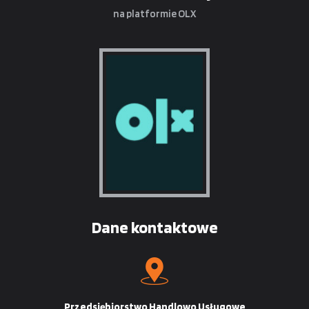
na platformie OLX
Dane kontaktowe
Przedsiębiorstwo Handlowo Usługowe