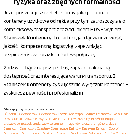
ryzyka oraz zbędnych formalności
Jeżeli poszukujesz rzetelnej firmy, jaka proponuje
kontenery użytkowe
od ręki
, a przy tym zatroszczy się o
kompleksowy transport z rozładunkiem HDS – wybierz
Staniszek Kontenery
. To partner, jaki łączy
uczciwość,
jakość i kompetentną logistykę
, zapewniając
bezpieczeństwo oraz komfort współpracy.
Zadzwoń bądź napisz już dziś
, zapytaj o aktualną
dostępność oraz interesujące warunki transportu. Z
Staniszek Kontenery
zyskujesz nie wyłącznie kontener –
zyskujesz
pewność i profesjonalizm
.
Obsługujemy województwa i miasta:
ŁÓDZKIE
,
Aleksandrów
,
Aleksandrów Łódzki
,
Andrespol
,
Bedlno
,
Bełchatów
,
Biała
,
Biała
Rawska
,
Białaczów
,
Bielawy
,
Bolesławiec
,
Bolimów
,
Brzeziny
,
Brzeźnio
,
Brójce
,
Brąszewice
,
Buczek
,
Budziszewice
,
Burzenin
,
Będków
,
Błaszki
,
Chąśno
,
Cielądz
,
Czarnocin
,
Czarnożyły
,
Czastary
,
Czerniewice
,
Dalików
,
Daszyna
,
Dmosin
,
Dobroń
,
Dobryszyce
,
Domaniewice
,
Drużbice
,
Drzewica
,
Działoszyn
,
Dąbrowice
,
Dłutów
,
Galewice
,