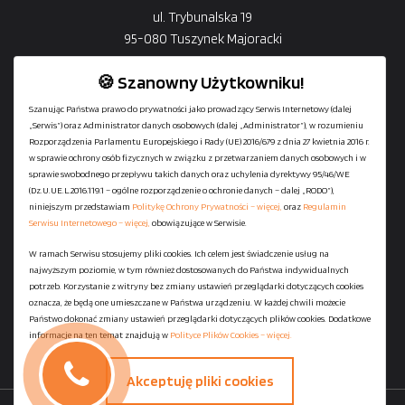
ul. Trybunalska 19
95-080 Tuszynek Majoracki
🍪 Szanowny Użytkowniku!
Szanując Państwa prawo do prywatności jako prowadzący Serwis Internetowy (dalej
„Serwis”) oraz Administrator danych osobowych (dalej „Administrator”), w rozumieniu
+48
729-133-333
Rozporządzenia Parlamentu Europejskiego i Rady (UE) 2016/679 z dnia 27 kwietnia 2016 r.
biuro@601144444.pl
w sprawie ochrony osób fizycznych w związku z przetwarzaniem danych osobowych i w
sprawie swobodnego przepływu takich danych oraz uchylenia dyrektywy 95/46/WE
(Dz.U.UE.L.2016.119.1 – ogólne rozporządzenie o ochronie danych – dalej „RODO”),
niniejszym przedstawiam
Politykę Ochrony Prywatności – więcej,
oraz
Regulamin
Kontakt
Serwisu Internetowego – więcej,
obowiązujące w Serwisie.
W ramach Serwisu stosujemy pliki cookies. Ich celem jest świadczenie usług na
najwyższym poziomie, w tym również dostosowanych do Państwa indywidualnych
Regulamin serwisu
potrzeb. Korzystanie z witryny bez zmiany ustawień przeglądarki dotyczących cookies
Polityka Ochrony Prywatności
oznacza, że będą one umieszczane w Państwa urządzeniu. W każdej chwili możecie
Państwo dokonać zmiany ustawień przeglądarki dotyczących plików cookies. Dodatkowe
Polityka Plików Cookies
informacje na ten temat znajdują w
Polityce Plików Cookies – więcej.
Mapa strony
Akceptuję pliki cookies
Copyright ©
StaniaszekKontenery.pl
- 2026 All Rights Reserved.