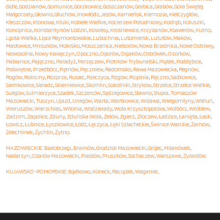
Gidle
,
Godzianów
,
Gomunice
,
Gorzkowice
,
Goszczanów
,
Grabica
,
Grabów
,
Góra Świętej
Małgorzaty
,
Głowno
,
Głuchów
,
Inowłódz
,
Jeżów
,
Kamieńsk
,
Kiernozia
,
Kiełczygłów
,
Kleszczów
,
Klonowa
,
Kluki
,
Kobiele Wielkie
,
Kocierzew Południowy
,
Kodrąb
,
Koluszki
,
Konopnica
,
Konstantynów Łódzki
,
Kowiesy
,
Krośniewice
,
Krzyżanów
,
Ksawerów
,
Kutno
,
Lgota Wielka
,
Lipce Reymontowskie
,
Lubochnia
,
Lutomiersk
,
Lututów
,
Maków
,
Masłowice
,
Mniszków
,
Mokrsko
,
Moszczenica
,
Nieborów
,
Nowa Brzeźnica
,
Nowe Ostrowy
,
Nowosolna
,
Nowy Kawęczyn
,
Opoczno
,
Oporów
,
Osjaków
,
Ostrówek
,
Ozorków
,
Pabianice
,
Pajęczno
,
Paradyż
,
Parzęczew
,
Piotrków Trybunalski
,
Piątek
,
Poddębice
,
Poświętne
,
Przedbórz
,
Pątnów
,
Pęczniew
,
Radomsko
,
Rawa Mazowiecka
,
Regnów
,
Rogów
,
Rokiciny
,
Rozprza
,
Rusiec
,
Rzeczyca
,
Rzgów
,
Rząśnia
,
Ręczno
,
Sadkowice
,
Siemkowice
,
Sieradz
,
Skierniewice
,
Skomlin
,
Sokolniki
,
Stryków
,
Strzelce
,
Strzelce Wielkie
,
Sulejów
,
Sulmierzyce
,
Szadek
,
Szczerców
,
Sędziejowice
,
Sławno
,
Słupia
,
Tomaszów
Mazowiecki
,
Tuszyn
,
Ujazd
,
Uniejów
,
Warta
,
Wartkowice
,
Widawa
,
Wielgomłyny
,
Wieluń
,
Wieruszów
,
Wierzchlas
,
Witonia
,
Wodzierady
,
Wola Krzysztoporska
,
Wolbórz
,
Wróblew
,
Zadzim
,
Zapolice
,
Zduny
,
Zduńska Wola
,
Zelów
,
Zgierz
,
Złoczew
,
Ładzice
,
Łanięta
,
Łask
,
Łowicz
,
Łubnice
,
Łyszkowice
,
Łódź
,
Łęczyca
,
Łęki Szlacheckie
,
Świnice Warckie
,
Żarnów
,
Żelechlinek
,
Żychlin
,
Żytno
.
MAZOWIECKIE
:
Białobrzegi
,
Brwinów
,
Grodzisk Mazowiecki
,
Grójec
,
Milanówek
,
Nadarzyn
,
Ożarów Mazowiecki
,
Piastów
,
Pruszków
,
Sochaczew
,
Warszawa
,
Żyrardów
.
KUJAWSKO-POMORSKIE
:
Bądkowo
,
Koneck
,
Raciążek
,
Waganiec
.