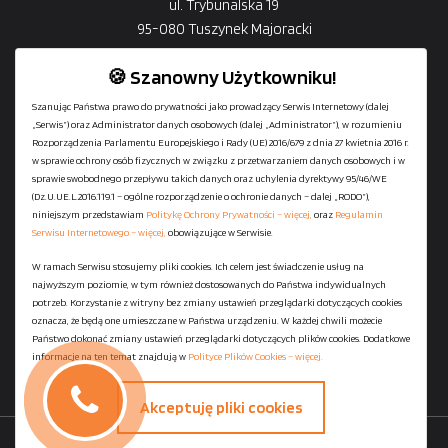
ul. Trybunalska 19
95-080 Tuszynek Majoracki
🍪 Szanowny Użytkowniku!
Szanując Państwa prawo do prywatności jako prowadzący Serwis Internetowy (dalej
„Serwis”) oraz Administrator danych osobowych (dalej „Administrator”), w rozumieniu
+48
729-133-333
Rozporządzenia Parlamentu Europejskiego i Rady (UE) 2016/679 z dnia 27 kwietnia 2016 r.
biuro@601144444.pl
w sprawie ochrony osób fizycznych w związku z przetwarzaniem danych osobowych i w
sprawie swobodnego przepływu takich danych oraz uchylenia dyrektywy 95/46/WE
(Dz.U.UE.L.2016.119.1 – ogólne rozporządzenie o ochronie danych – dalej „RODO”),
niniejszym przedstawiam
Politykę Ochrony Prywatności – więcej,
oraz
Regulamin
Kontakt
Serwisu Internetowego – więcej,
obowiązujące w Serwisie.
W ramach Serwisu stosujemy pliki cookies. Ich celem jest świadczenie usług na
najwyższym poziomie, w tym również dostosowanych do Państwa indywidualnych
Regulamin serwisu
potrzeb. Korzystanie z witryny bez zmiany ustawień przeglądarki dotyczących cookies
Polityka Ochrony Prywatności
oznacza, że będą one umieszczane w Państwa urządzeniu. W każdej chwili możecie
Państwo dokonać zmiany ustawień przeglądarki dotyczących plików cookies. Dodatkowe
Polityka Plików Cookies
informacje na ten temat znajdują w
Polityce Plików Cookies – więcej.
Mapa strony
Akceptuję pliki cookies
Copyright ©
StaniaszekKontenery.pl
- 2026 All Rights Reserved.