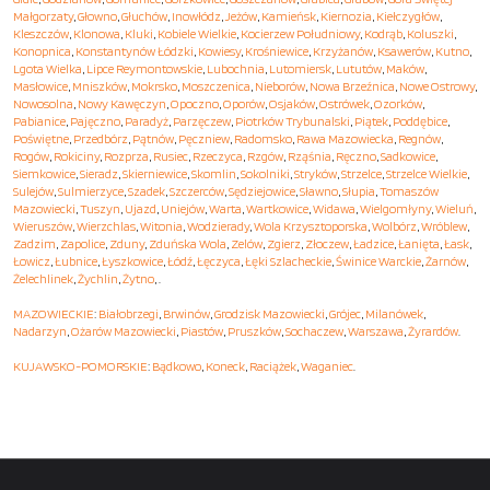
Małgorzaty
,
Głowno
,
Głuchów
,
Inowłódz
,
Jeżów
,
Kamieńsk
,
Kiernozia
,
Kiełczygłów
,
Kleszczów
,
Klonowa
,
Kluki
,
Kobiele Wielkie
,
Kocierzew Południowy
,
Kodrąb
,
Koluszki
,
Konopnica
,
Konstantynów Łódzki
,
Kowiesy
,
Krośniewice
,
Krzyżanów
,
Ksawerów
,
Kutno
,
Lgota Wielka
,
Lipce Reymontowskie
,
Lubochnia
,
Lutomiersk
,
Lututów
,
Maków
,
Masłowice
,
Mniszków
,
Mokrsko
,
Moszczenica
,
Nieborów
,
Nowa Brzeźnica
,
Nowe Ostrowy
,
Nowosolna
,
Nowy Kawęczyn
,
Opoczno
,
Oporów
,
Osjaków
,
Ostrówek
,
Ozorków
,
Pabianice
,
Pajęczno
,
Paradyż
,
Parzęczew
,
Piotrków Trybunalski
,
Piątek
,
Poddębice
,
Poświętne
,
Przedbórz
,
Pątnów
,
Pęczniew
,
Radomsko
,
Rawa Mazowiecka
,
Regnów
,
Rogów
,
Rokiciny
,
Rozprza
,
Rusiec
,
Rzeczyca
,
Rzgów
,
Rząśnia
,
Ręczno
,
Sadkowice
,
Siemkowice
,
Sieradz
,
Skierniewice
,
Skomlin
,
Sokolniki
,
Stryków
,
Strzelce
,
Strzelce Wielkie
,
Sulejów
,
Sulmierzyce
,
Szadek
,
Szczerców
,
Sędziejowice
,
Sławno
,
Słupia
,
Tomaszów
Mazowiecki
,
Tuszyn
,
Ujazd
,
Uniejów
,
Warta
,
Wartkowice
,
Widawa
,
Wielgomłyny
,
Wieluń
,
Wieruszów
,
Wierzchlas
,
Witonia
,
Wodzierady
,
Wola Krzysztoporska
,
Wolbórz
,
Wróblew
,
Zadzim
,
Zapolice
,
Zduny
,
Zduńska Wola
,
Zelów
,
Zgierz
,
Złoczew
,
Ładzice
,
Łanięta
,
Łask
,
Łowicz
,
Łubnice
,
Łyszkowice
,
Łódź
,
Łęczyca
,
Łęki Szlacheckie
,
Świnice Warckie
,
Żarnów
,
Żelechlinek
,
Żychlin
,
Żytno
, .
MAZOWIECKIE
:
Białobrzegi
,
Brwinów
,
Grodzisk Mazowiecki
,
Grójec
,
Milanówek
,
Nadarzyn
,
Ożarów Mazowiecki
,
Piastów
,
Pruszków
,
Sochaczew
,
Warszawa
,
Żyrardów
.
KUJAWSKO-POMORSKIE
:
Bądkowo
,
Koneck
,
Raciążek
,
Waganiec
.