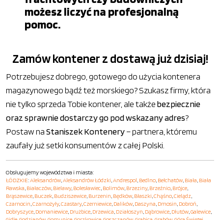
możesz liczyć na profesjonalną
pomoc.
Zamów kontener z dostawą już dzisiaj!
Potrzebujesz dobrego, gotowego do użycia kontenera
magazynowego bądź też morskiego? Szukasz firmy, która
nie tylko sprzeda Tobie kontener, ale także
bezpiecznie
oraz sprawnie dostarczy go pod wskazany adres
?
Postaw na
Staniszek Kontenery
– partnera, któremu
zaufały już setki konsumentów z całej Polski.
Obsługujemy województwa i miasta:
ŁÓDZKIE
:
Aleksandrów
,
Aleksandrów Łódzki
,
Andrespol
,
Bedlno
,
Bełchatów
,
Biała
,
Biała
Rawska
,
Białaczów
,
Bielawy
,
Bolesławiec
,
Bolimów
,
Brzeziny
,
Brzeźnio
,
Brójce
,
Brąszewice
,
Buczek
,
Budziszewice
,
Burzenin
,
Będków
,
Błaszki
,
Chąśno
,
Cielądz
,
Czarnocin
,
Czarnożyły
,
Czastary
,
Czerniewice
,
Dalików
,
Daszyna
,
Dmosin
,
Dobroń
,
Dobryszyce
,
Domaniewice
,
Drużbice
,
Drzewica
,
Działoszyn
,
Dąbrowice
,
Dłutów
,
Galewice
,
Gidle
,
Godzianów
,
Gomunice
,
Gorzkowice
,
Goszczanów
,
Grabica
,
Grabów
,
Góra Świętej