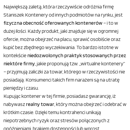
Największą zaletą, która rzeczywiście odróżnia firmę
Staniszek Kontenery od innych podmiotów na rynku, jest
fizyczna obecność oferowanych kontenerów
– i to w
dużej ilości. Każdy produkt, jaki znajduje się w ogromnej
ofercie, można obejrzeć na placu, sprawić osobiście oraz
kupić bez zbędnego wyczekiwania. To bardzo istotne w
kontekście
niedozwolonych praktyk stosowanych przez
niektóre firmy
, jakie proponują tzw. „wirtualne kontenery”
– przyjmują zaliczki za towar, którego w rzeczywistości nie
posiadają. Konsumenci takich firm narażeni są na utratę
pieniędzy i czasu.
Kupując kontener w tej firmie, posiadasz gwarancję, iż
nabywasz
realny towar
, który można obejrzeć i odebrać w
krótkim czasie. Dzięki temu kontrahenci unikają
niepotrzebnych ryzyk oraz stresów połączonych z
opóźnieniami, brakiem dostępności lub wprost