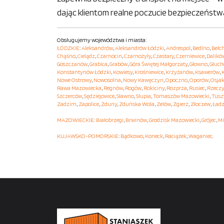
dając klientom realne poczucie bezpieczeństw
Obsługujemy województwa i miasta:
ŁÓDZKIE
:
Aleksandrów
,
Aleksandrów Łódzki
,
Andrespol
,
Bedlno
,
Bełc
Chąśno
,
Cielądz
,
Czarnocin
,
Czarnożyły
,
Czastary
,
Czerniewice
,
Dalikó
Goszczanów
,
Grabica
,
Grabów
,
Góra Świętej Małgorzaty
,
Głowno
,
Głuc
Konstantynów Łódzki
,
Kowiesy
,
Krośniewice
,
Krzyżanów
,
Ksawerów
,
Nowe Ostrowy
,
Nowosolna
,
Nowy Kawęczyn
,
Opoczno
,
Oporów
,
Osja
Rawa Mazowiecka
,
Regnów
,
Rogów
,
Rokiciny
,
Rozprza
,
Rusiec
,
Rzecz
Szczerców
,
Sędziejowice
,
Sławno
,
Słupia
,
Tomaszów Mazowiecki
,
Tusz
Zadzim
,
Zapolice
,
Zduny
,
Zduńska Wola
,
Zelów
,
Zgierz
,
Złoczew
,
Ładz
MAZOWIECKIE
:
Białobrzegi
,
Brwinów
,
Grodzisk Mazowiecki
,
Grójec
,
Mi
KUJAWSKO-POMORSKIE
:
Bądkowo
,
Koneck
,
Raciążek
,
Waganiec
.