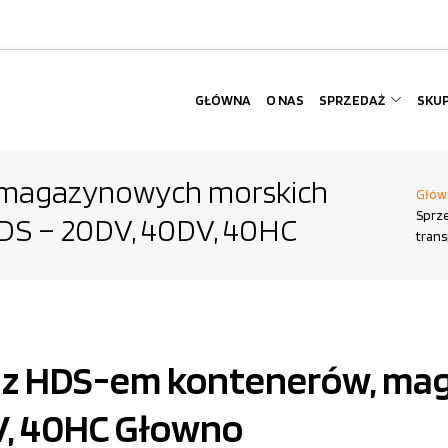
GŁÓWNA
O NAS
SPRZEDAŻ
SKU
 magazynowych morskich
Głów
Sprz
DS – 20DV, 40DV, 40HC
tran
rt z HDS-em kontenerów, m
V, 40HC Głowno