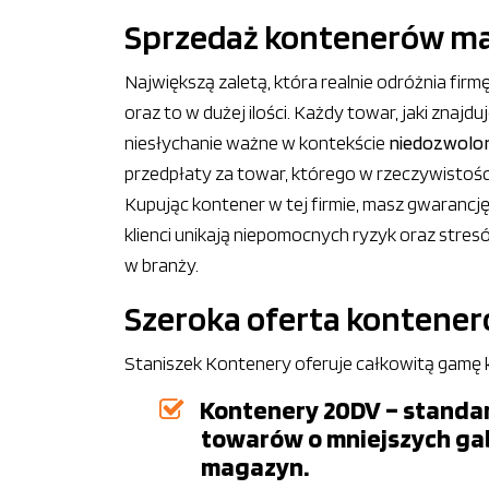
Sprzedaż kontenerów mag
Największą zaletą, która realnie odróżnia fir
oraz to w dużej ilości. Każdy towar, jaki znaj
niesłychanie ważne w kontekście
niedozwolon
przedpłaty za towar, którego w rzeczywistości 
Kupując kontener w tej firmie, masz gwarancj
klienci unikają niepomocnych ryzyk oraz stres
w branży.
Szeroka oferta kontener
Staniszek Kontenery oferuje całkowitą gamę 
Kontenery 20DV – standa
towarów o mniejszych ga
magazyn.