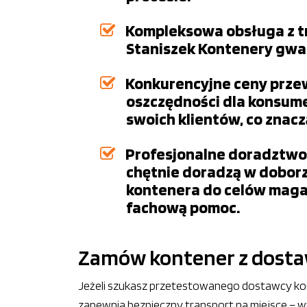
Kompleksowa obsługa z tr
Staniszek Kontenery gwa
Konkurencyjne ceny przewo
oszczędności dla konsume
swoich klientów, co znac
Profesjonalne doradztwo i
chętnie doradzą w doborz
kontenera do celów maga
fachową pomoc.
Zamów kontener z dostawą
Jeżeli szukasz przetestowanego dostawcy kon
zapewnia bezpieczny transport na miejsce – 