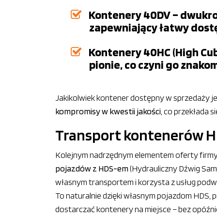
Kontenery 40DV – dwukrot
zapewniający łatwy dost
Kontenery 40HC (High Cu
pionie, co czyni go znak
Jakikolwiek kontener dostępny w sprzedaży j
kompromisy w kwestii jakości
, co przekłada s
Transport kontenerów HD
Kolejnym nadrzędnym elementem oferty firmy
pojazdów z HDS-em
(Hydrauliczny Dźwig Samo
własnym transportem i korzysta z usług podwy
To naturalnie dzięki własnym pojazdom HDS, 
dostarczać kontenery na miejsce – bez opóźn