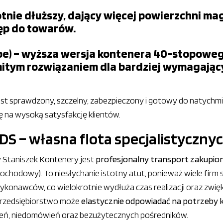
nie dłuższy, dający więcej powierzchni ma
ęp do towarów.
be) – wyższa wersja kontenera 40-stopoweg
omitym rozwiązaniem dla bardziej wymagają
est sprawdzony, szczelny, zabezpieczony i gotowy do natych
ię na wysoką satysfakcję klientów.
S – własna flota specjalistyczny
 Staniszek Kontenery jest
profesjonalny transport zakupion
chodowy). To niesłychanie istotny atut, ponieważ wiele firm
konawców, co wielokrotnie wydłuża czas realizacji oraz zwię
przedsiębiorstwo może
elastycznie odpowiadać na potrzeby
ień, niedomówień oraz bezużytecznych pośredników.