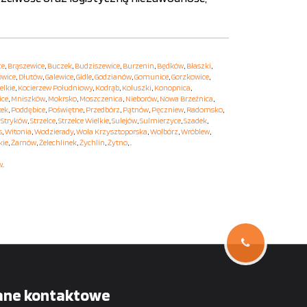
ce
,
Brąszewice
,
Buczek
,
Budziszewice
,
Burzenin
,
Będków
,
Błaszki
,
owice
,
Dłutów
,
Galewice
,
Gidle
,
Godzianów
,
Gomunice
,
Gorzkowice
,
elkie
,
Kocierzew Południowy
,
Kodrąb
,
Koluszki
,
Konopnica
,
ice
,
Mniszków
,
Mokrsko
,
Moszczenica
,
Nieborów
,
Nowa Brzeźnica
,
tek
,
Poddębice
,
Poświętne
,
Przedbórz
,
Pątnów
,
Pęczniew
,
Radomsko
,
,
Stryków
,
Strzelce
,
Strzelce Wielkie
,
Sulejów
,
Sulmierzyce
,
Szadek
,
s
,
Witonia
,
Wodzierady
,
Wola Krzysztoporska
,
Wolbórz
,
Wróblew
,
kie
,
Żarnów
,
Żelechlinek
,
Żychlin
,
Żytno
, .
w
.
ane kontaktowe