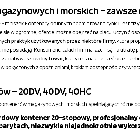
azynowych i morskich – zawsze 
mę Staniszek Kontenery od innych podmiotów na rynku, jest
fiz
duje się w ogromnej ofercie, można obejrzeć na placu, uczynić o
ych praktyk użytkowanych przez niektóre firmy
, które pro
nie posiadają. Konsumenci takich firm narażeni są na utratę pi
ę, że nabywasz
realny towar
, który można obejrzeć oraz odebra
ów połączonych z opóźnieniami, brakiem dostępności czy wręcz 
ów – 20DV, 40DV, 40HC
kontenerów magazynowych i morskich, spełniających różne po
rdowy kontener 20-stopowy, profesjonalny 
barytach, niezwykle niejednokrotnie wykor