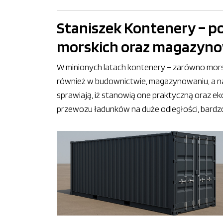
Staniszek Kontenery – p
morskich oraz magazyn
W minionych latach kontenery – zarówno morsk
również w budownictwie, magazynowaniu, a naw
sprawiają, iż stanowią one praktyczną oraz e
przewozu ładunków na duże odległości, bardzo