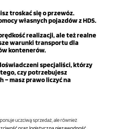
sz troskać się o przewóz.
pomocy własnych pojazdów z HDS.
ędkość realizacji, ale też realne
sze warunki transportu dla
ców kontenerów.
oświadczeni specjaliści, którzy
tego, czy potrzebujesz
 – masz prawo liczyć na
onuje uczciwą sprzedaż, ale również
uczciwość oraz logistyczną niezawodność
,