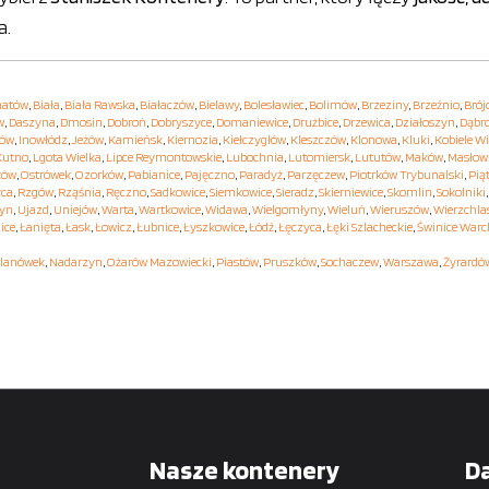
a.
hatów
,
Biała
,
Biała Rawska
,
Białaczów
,
Bielawy
,
Bolesławiec
,
Bolimów
,
Brzeziny
,
Brzeźnio
,
Brój
w
,
Daszyna
,
Dmosin
,
Dobroń
,
Dobryszyce
,
Domaniewice
,
Drużbice
,
Drzewica
,
Działoszyn
,
Dąbr
hów
,
Inowłódz
,
Jeżów
,
Kamieńsk
,
Kiernozia
,
Kiełczygłów
,
Kleszczów
,
Klonowa
,
Kluki
,
Kobiele Wi
Kutno
,
Lgota Wielka
,
Lipce Reymontowskie
,
Lubochnia
,
Lutomiersk
,
Lututów
,
Maków
,
Masłow
ków
,
Ostrówek
,
Ozorków
,
Pabianice
,
Pajęczno
,
Paradyż
,
Parzęczew
,
Piotrków Trybunalski
,
Pią
yca
,
Rzgów
,
Rząśnia
,
Ręczno
,
Sadkowice
,
Siemkowice
,
Sieradz
,
Skierniewice
,
Skomlin
,
Sokolniki
yn
,
Ujazd
,
Uniejów
,
Warta
,
Wartkowice
,
Widawa
,
Wielgomłyny
,
Wieluń
,
Wieruszów
,
Wierzchla
ice
,
Łanięta
,
Łask
,
Łowicz
,
Łubnice
,
Łyszkowice
,
Łódź
,
Łęczyca
,
Łęki Szlacheckie
,
Świnice Warc
lanówek
,
Nadarzyn
,
Ożarów Mazowiecki
,
Piastów
,
Pruszków
,
Sochaczew
,
Warszawa
,
Żyrardó
Nasze kontenery
D