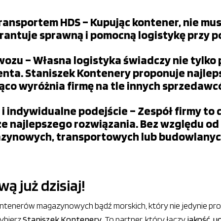
ansportem HDS – Kupując kontener, nie musi
rantuje sprawną i pomocną logistykę przy 
zu – Własna logistyka świadczy nie tylko pr
nta. Staniszek Kontenery proponuje najlep
ząco wyróżnia firmę na tle innych sprzedaw
 indywidualne podejście – Zespół firmy to d
e najlepszego rozwiązania. Bez względu od 
zynowych, transportowych lub budowlanych
 już dzisiaj!
tenerów magazynowych bądź morskich, który nie jedynie prop
wybierz
Staniszek Kontenery
. To partner, który łączy
jakość, 