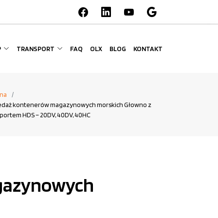
P
TRANSPORT
FAQ
OLX
BLOG
KONTAKT
na
edaż kontenerów magazynowych morskich Głowno z
sportem HDS – 20DV, 40DV, 40HC
agazynowych